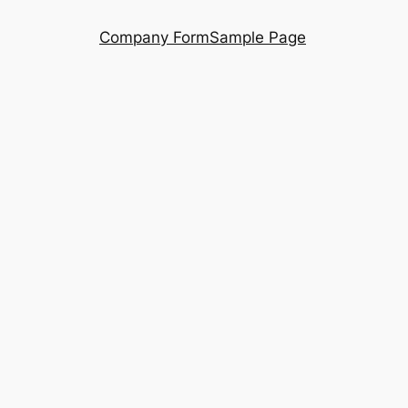
Company Form
Sample Page