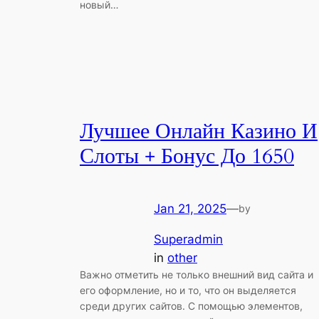
новый…
Лучшее Онлайн Казино И
Слоты + Бонус До 1650
Jan 21, 2025
—
by
Superadmin
in
other
Важно отметить не только внешний вид сайта и
его оформление, но и то, что он выделяется
среди других сайтов. С помощью элементов,