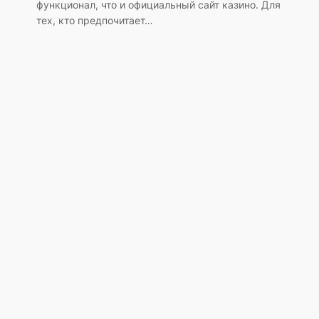
функционал, что и официальный сайт казино. Для
тех, кто предпочитает…