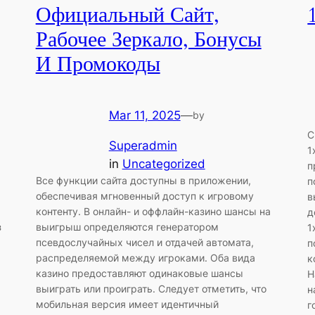
Официальный Сайт,
Рабочее Зеркало, Бонусы
И Промокоды
Mar 11, 2025
—
by
С
Superadmin
1
in
Uncategorized
п
Все функции сайта доступны в приложении,
п
обеспечивая мгновенный доступ к игровому
в
контенту. В онлайн- и оффлайн-казино шансы на
д
з
выигрыш определяются генератором
1
псевдослучайных чисел и отдачей автомата,
п
распределяемой между игроками. Оба вида
к
казино предоставляют одинаковые шансы
Н
выиграть или проиграть. Следует отметить, что
н
мобильная версия имеет идентичный
г