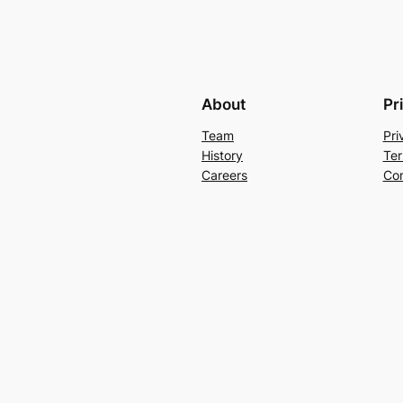
About
Pr
Team
Pri
History
Ter
Careers
Con