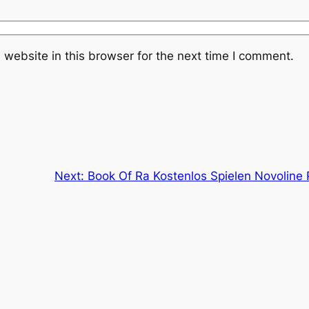
website in this browser for the next time I comment.
Next:
Book Of Ra Kostenlos Spielen Novoline