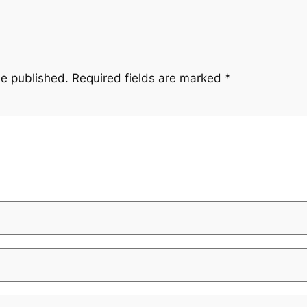
be published.
Required fields are marked
*