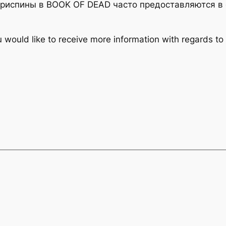
Фриспины в BOOK OF DEAD часто предоставляются в 
u would like to receive more information with regards to