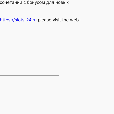
сочетании с бонусом для новых
https://slots-24.ru
please visit the web-