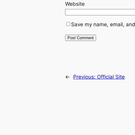
Website
Save my name, email, and 
←
Previous:
Official Site