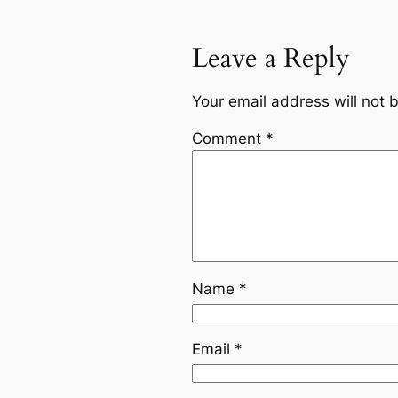
Leave a Reply
Your email address will not 
Comment
*
Name
*
Email
*