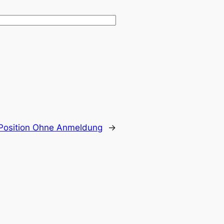
 Position Ohne Anmeldung
→