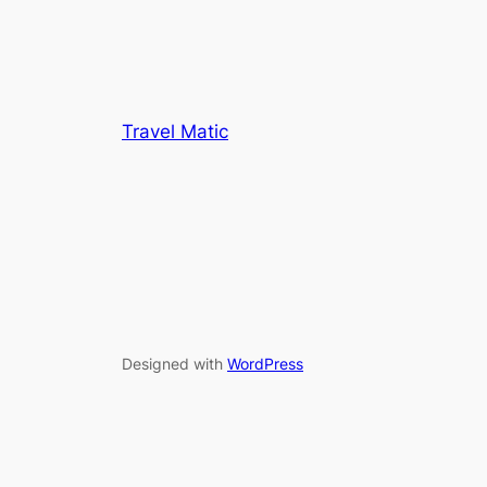
Travel Matic
Designed with
WordPress