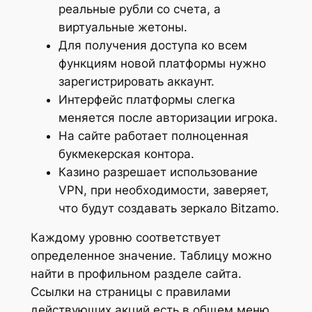
реальные рубли со счета, а
виртуальные жетоны.
Для получения доступа ко всем
функциям новой платформы нужно
зарегистрировать аккаунт.
Интерфейс платформы слегка
меняется после авторизации игрока.
На сайте работает полноценная
букмекерская контора.
Казино разрешает использование
VPN, при необходимости, заверяет,
что будут создавать зеркало Bitzamo.
Каждому уровню соответствует
определенное значение. Таблицу можно
найти в профильном разделе сайта.
Ссылки на страницы с правилами
действующих акций есть в общем меню.