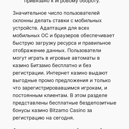
привязано к игровому обороту.
Значительное число пользователей
склонны делать ставки с мобильных
устройств. Адаптация для всех
мобильных ОС и браузеров обеспечивает
быструю загрузку ресурса и правильное
отображение данных. Пользователи
могут играть в игровые автоматы в
казино Битзамо бесплатно и без
регистрации. Интернет казино выдают
выгодные промо предложения и только
что зарегистрировавшимся игрокам, и
постоянным клиентам. В этом разделе
представлены бесплатные бездепозитные
бонусы казино Bitzamo Casino за
регистрацию на сегодня.