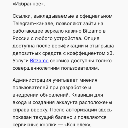
«Избранное».
Ссылки, выкладываемые в официальном
Telegram-канале, позволяют зайти на
работающее зеркало казино Bitzamo в
России с любого устройства. Опция
доступна после верификации и отыгрыша
депозитных средств с коэффициентом х3.
Услуги
Bitzamo
сервиса доступны только
совершеннолетним пользователям.
Администрация учитывает мнения
пользователей при разработке и
внедрении обновлений. Клавиши для
входа и создания аккаунта расположены
справа вверху. После авторизации здесь
показан текущий баланс и появляются
сервисные кнопки — «Кошелек»,