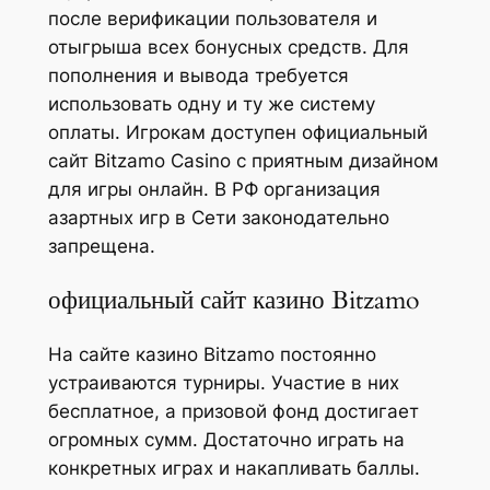
после верификации пользователя и
отыгрыша всех бонусных средств. Для
пополнения и вывода требуется
использовать одну и ту же систему
оплаты. Игрокам доступен официальный
сайт Bitzamo Casino с приятным дизайном
для игры онлайн. В РФ организация
азартных игр в Сети законодательно
запрещена.
официальный сайт казино Bitzamo
На сайте казино Bitzamo постоянно
устраиваются турниры. Участие в них
бесплатное, а призовой фонд достигает
огромных сумм. Достаточно играть на
конкретных играх и накапливать баллы.