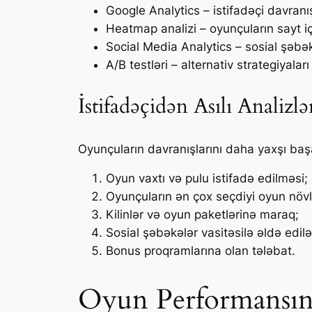
Google Analytics – istifadəçi davranış
Heatmap analizi – oyunçuların sayt 
Social Media Analytics – sosial şəbək
A/B testləri – alternativ strategiyalar
İstifadəçidən Asılı Analizlə
Oyunçuların davranışlarını daha yaxşı baş
Oyun vaxtı və pulu istifadə edilməsi;
Oyunçuların ən çox seçdiyi oyun növl
Kilinlər və oyun paketlərinə maraq;
Sosial şəbəkələr vasitəsilə əldə edilə
Bonus proqramlarına olan tələbat.
Oyun Performansını