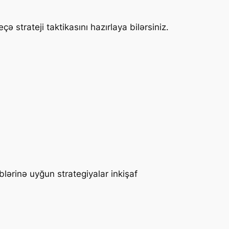
 strateji taktikasını hazırlaya bilərsiniz.
blərinə uyğun strategiyalar inkişaf