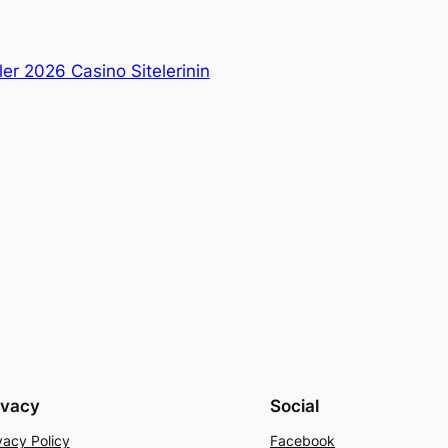
r 2026 Casino Sitelerinin
ivacy
Social
vacy Policy
Facebook