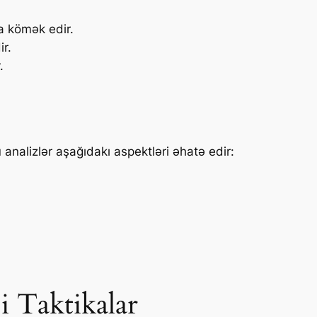
a kömək edir.
ir.
.
analizlər aşağıdakı aspektləri əhatə edir:
 Taktikalar