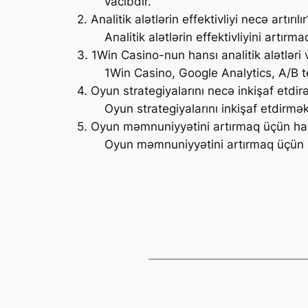
vacibdir.
2. Analitik alətlərin effektivliyi necə artırılı
Analitik alətlərin effektivliyini artı
3. 1Win Casino-nun hansı analitik alətləri 
1Win Casino, Google Analytics, A/B test
4. Oyun strategiyalarını necə inkişaf etdir
Oyun strategiyalarını inkişaf etdirmə
5. Oyun məmnuniyyətini artırmaq üçün han
Oyun məmnuniyyətini artırmaq üçün mü