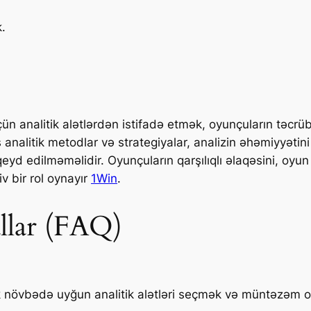
k.
 analitik alətlərdən istifadə etmək, oyunçuların təcrüb
 analitik metodlar və strategiyalar, analizin əhəmiyyətini
eyd edilməməlidir. Oyunçuların qarşılıqlı əlaqəsini, oyun
v bir rol oynayır
1Win
.
llar (FAQ)
 növbədə uyğun analitik alətləri seçmək və müntəzəm ola