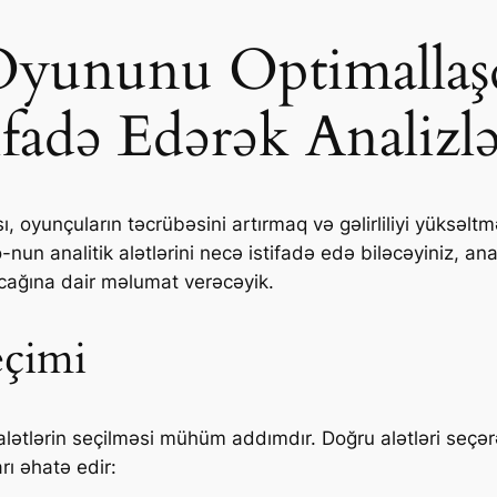
Oyununu Optimallaş
ifadə Edərək Analizl
ı, oyunçuların təcrübəsini artırmaq və gəlirliliyi yüksəlt
nun analitik alətlərini necə istifadə edə biləcəyiniz, ana
acağına dair məlumat verəcəyik.
eçimi
k alətlərin seçilməsi mühüm addımdır. Doğru alətləri seç
rı əhatə edir: