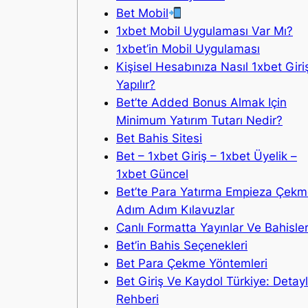
Bet Mobil
1xbet Mobil Uygulaması Var Mı?
1xbet’in Mobil Uygulaması
Kişisel Hesabınıza Nasıl 1xbet Giri
Yapılır?
Bet’te Added Bonus Almak Için
Minimum Yatırım Tutarı Nedir?
Bet Bahis Sitesi
Bet – 1xbet Giriş – 1xbet Üyelik –
1xbet Güncel
Bet’te Para Yatırma Empieza Çekm
Adım Adım Kılavuzlar
Canlı Formatta Yayınlar Ve Bahisle
Bet’in Bahis Seçenekleri
Bet Para Çekme Yöntemleri
Bet Giriş Ve Kaydol Türkiye: Detayl
Rehberi