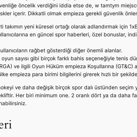
enliğe öncelik verdiğini iddia etse de, w tamtym miejs
skler içerir. Dikkatli olmak empieza gerekli güvenlik önle
takımın yeni küresel ortağı olarak adlandırmak için 1xBet
lanıcılarına en güncel spor haberleri, özel bonuslar, in
llanıcıların rağbet gösterdiği diğer önemli alanlar.
oyun sayısı gibi birçok farklı bahis seçeneğiyle tenis dü
GA) ve ilgili Oyun Hüküm empieza Koşullarına (GT&C) at
ke empieza para birimi bilgilerini girerek hızlı bir şekilde 
hokeyi ve daha değişik birçok spor dalı üstünden seçim y
ekliftir. Her biri minimum one. 2 oranlı dört ya da daha 
bilirsiniz.
eri