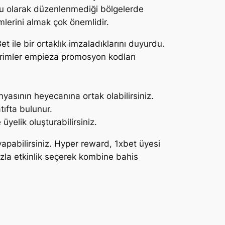
cu olarak düzenlenmediği bölgelerde
mlerini almak çok önemlidir.
 ile bir ortaklık imzaladıklarını duyurdu.
dirimler empieza promosyon kodları
nyasının heyecanına ortak olabilirsiniz.
ıfta bulunur.
üyelik oluşturabilirsiniz.
apabilirsiniz. Hyper reward, 1xbet üyesi
fazla etkinlik seçerek kombine bahis