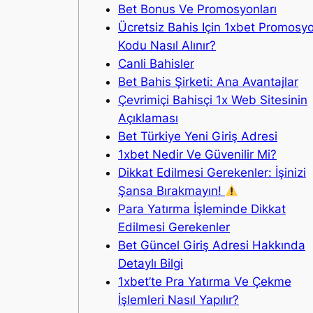
Bet Bonus Ve Promosyonları
Ücretsiz Bahis Için 1xbet Promosy
Kodu Nasıl Alınır?
Canli Bahisler
Bet Bahis Şirketi: Ana Avantajlar
Çevrimiçi Bahisçi 1x Web Sitesinin
Açıklaması
Bet Türkiye Yeni Giriş Adresi
1xbet Nedir Ve Güvenilir Mi?
Dikkat Edilmesi Gerekenler: İşinizi
Şansa Bırakmayın!
Para Yatırma İşleminde Dikkat
Edilmesi Gerekenler
Bet Güncel Giriş Adresi Hakkında
Detaylı Bilgi
1xbet’te Pra Yatırma Ve Çekme
İşlemleri Nasıl Yapılır?