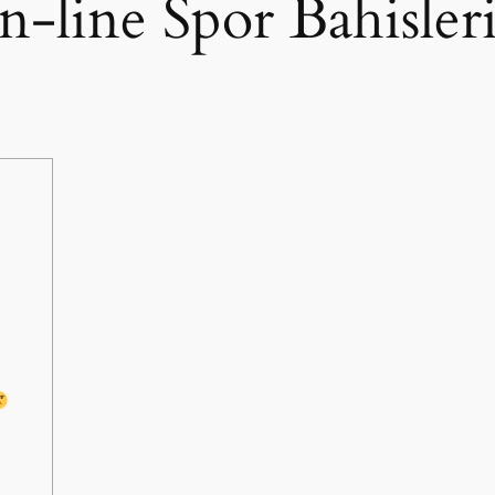
n-line Spor Bahisleri