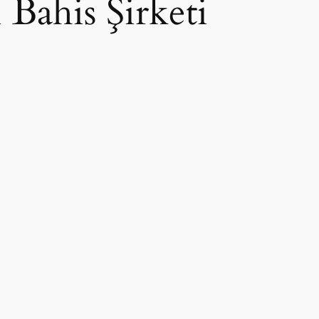
 Bahis Şirketi