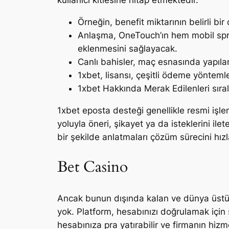
kullanıcı kitlesine hitap etmektedir.
Örneğin, benefit miktarının belirli bir
Anlaşma, OneTouch’ın hem mobil spr
eklenmesini sağlayacak.
Canlı bahisler, maç esnasında yapılan
1xbet, lisansı, çeşitli ödeme yöntemler
1xbet Hakkında Merak Edilenleri sıral
1xbet eposta desteği genellikle resmi işlem
yoluyla öneri, şikayet ya da isteklerini ilet
bir şekilde anlatmaları çözüm sürecini hızla
Bet Casino
Ancak bunun dışında kalan ve dünya üstünde
yok. Platform, hesabınızı doğrulamak için 
hesabınıza pra yatırabilir ve firmanın hizme