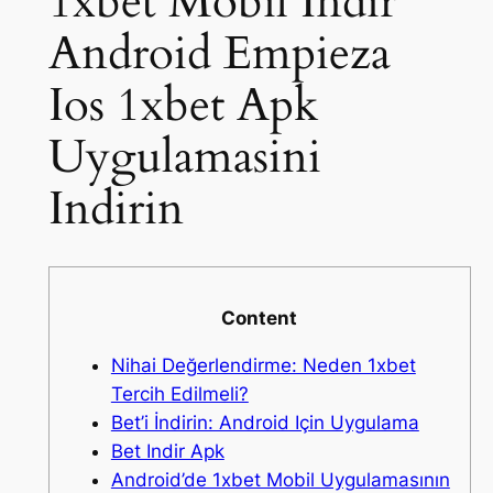
1xbet Mobil Indir
Android Empieza
Ios 1xbet Apk
Uygulamasini
Indirin
Content
Nihai Değerlendirme: Neden 1xbet
Tercih Edilmeli?
Bet’i İndirin: Android Için Uygulama
Bet Indir Apk
Android’de 1xbet Mobil Uygulamasının