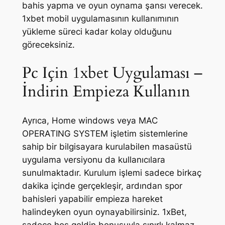
bahis yapma ve oyun oynama şansı verecek.
1xbet mobil uygulamasının kullanımının
yükleme süreci kadar kolay olduğunu
göreceksiniz.
Pc Için 1xbet Uygulaması –
İndirin Empieza Kullanın
Ayrıca, Home windows veya MAC
OPERATING SYSTEM işletim sistemlerine
sahip bir bilgisayara kurulabilen masaüstü
uygulama versiyonu da kullanıcılara
sunulmaktadır. Kurulum işlemi sadece birkaç
dakika içinde gerçekleşir, ardından spor
bahisleri yapabilir empieza hareket
halindeyken oyun oynayabilirsiniz. 1xBet,