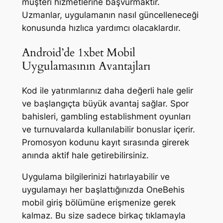
müşteri hizmetlerine başvurmaktır.
Uzmanlar, uygulamanın nasıl güncelleneceği
konusunda hızlıca yardımcı olacaklardır.
Android’de 1xbet Mobil
Uygulamasının Avantajları
Kod ile yatırımlarınız daha değerli hale gelir
ve başlangıçta büyük avantaj sağlar. Spor
bahisleri, gambling establishment oyunları
ve turnuvalarda kullanılabilir bonuslar içerir.
Promosyon kodunu kayıt sırasında girerek
anında aktif hale getirebilirsiniz.
Uygulama bilgilerinizi hatırlayabilir ve
uygulamayı her başlattığınızda OneBehis
mobil giriş bölümüne erişmenize gerek
kalmaz. Bu size sadece birkaç tıklamayla