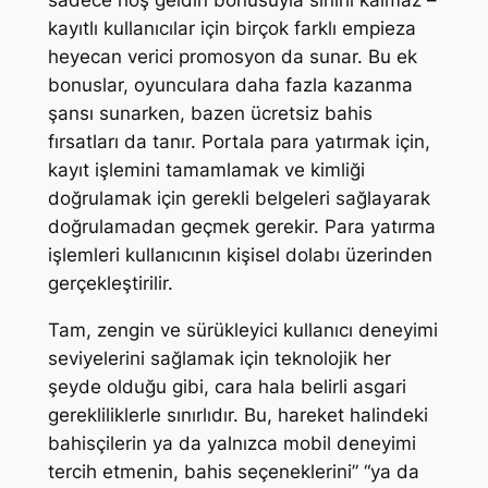
sadece hoş geldin bonusuyla sınırlı kalmaz –
kayıtlı kullanıcılar için birçok farklı empieza
heyecan verici promosyon da sunar. Bu ek
bonuslar, oyunculara daha fazla kazanma
şansı sunarken, bazen ücretsiz bahis
fırsatları da tanır. Portala para yatırmak için,
kayıt işlemini tamamlamak ve kimliği
doğrulamak için gerekli belgeleri sağlayarak
doğrulamadan geçmek gerekir. Para yatırma
işlemleri kullanıcının kişisel dolabı üzerinden
gerçekleştirilir.
Tam, zengin ve sürükleyici kullanıcı deneyimi
seviyelerini sağlamak için teknolojik her
şeyde olduğu gibi, cara hala belirli asgari
gerekliliklerle sınırlıdır. Bu, hareket halindeki
bahisçilerin ya da yalnızca mobil deneyimi
tercih etmenin, bahis seçeneklerini” “ya da