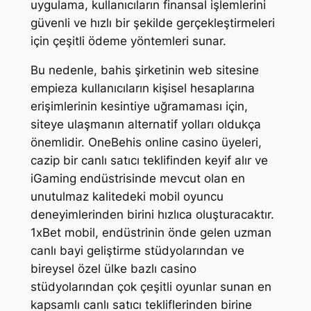
uygulama, kullanıcıların finansal işlemlerini
güvenli ve hızlı bir şekilde gerçekleştirmeleri
için çeşitli ödeme yöntemleri sunar.
Bu nedenle, bahis şirketinin web sitesine
empieza kullanıcıların kişisel hesaplarına
erişimlerinin kesintiye uğramaması için,
siteye ulaşmanın alternatif yolları oldukça
önemlidir. OneBehis online casino üyeleri,
cazip bir canlı satıcı teklifinden keyif alır ve
iGaming endüstrisinde mevcut olan en
unutulmaz kalitedeki mobil oyuncu
deneyimlerinden birini hızlıca oluşturacaktır.
1xBet mobil, endüstrinin önde gelen uzman
canlı bayi geliştirme stüdyolarından ve
bireysel özel ülke bazlı casino
stüdyolarından çok çeşitli oyunlar sunan en
kapsamlı canlı satıcı tekliflerinden birine