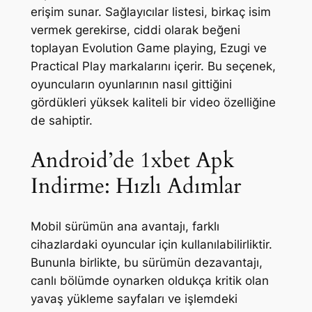
erişim sunar. Sağlayıcılar listesi, birkaç isim
vermek gerekirse, ciddi olarak beğeni
toplayan Evolution Game playing, Ezugi ve
Practical Play markalarını içerir. Bu seçenek,
oyuncuların oyunlarının nasıl gittiğini
gördükleri yüksek kaliteli bir video özelliğine
de sahiptir.
Android’de 1xbet Apk
Indirme: Hızlı Adımlar
Mobil sürümün ana avantajı, farklı
cihazlardaki oyuncular için kullanılabilirliktir.
Bununla birlikte, bu sürümün dezavantajı,
canlı bölümde oynarken oldukça kritik olan
yavaş yükleme sayfaları ve işlemdeki