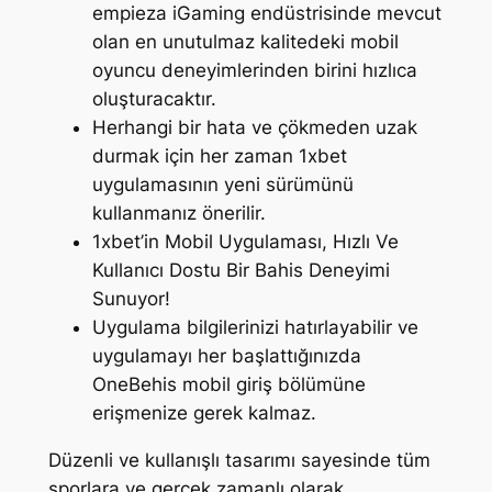
empieza iGaming endüstrisinde mevcut
olan en unutulmaz kalitedeki mobil
oyuncu deneyimlerinden birini hızlıca
oluşturacaktır.
Herhangi bir hata ve çökmeden uzak
durmak için her zaman 1xbet
uygulamasının yeni sürümünü
kullanmanız önerilir.
1xbet’in Mobil Uygulaması, Hızlı Ve
Kullanıcı Dostu Bir Bahis Deneyimi
Sunuyor!
Uygulama bilgilerinizi hatırlayabilir ve
uygulamayı her başlattığınızda
OneBehis mobil giriş bölümüne
erişmenize gerek kalmaz.
Düzenli ve kullanışlı tasarımı sayesinde tüm
sporlara ve gerçek zamanlı olarak