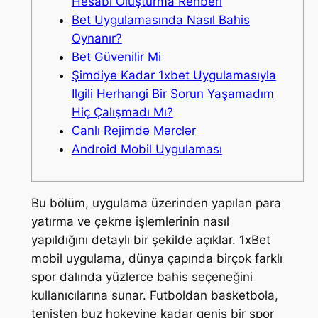
Hesabı Oluşturma Rehberi
Bet Uygulamasında Nasıl Bahis
Oynanır?
Bet Güvenilir Mi​
Şimdiye Kadar 1xbet Uygulamasıyla
Ilgili Herhangi Bir Sorun Yaşamadım
Hiç Çalışmadı Mı?
Canlı Rejimdə Mərclər
Android Mobil Uygulaması
Bu bölüm, uygulama üzerinden yapılan para
yatırma ve çekme işlemlerinin nasıl
yapıldığını detaylı bir şekilde açıklar. 1xBet
mobil uygulama, dünya çapında birçok farklı
spor dalında yüzlerce bahis seçeneğini
kullanıcılarına sunar. Futboldan basketbola,
tenisten buz hokeyine kadar geniş bir spor