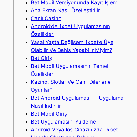
Bet Mobil Versiyonunda Kayıt Işlemi
Ana Ekran Nasıl Özelleştirilir
Canlı Casino
Android’de 1xbet Uygulamasının
Özellikleri
Yasal Yaşta Değilsem 1xbet’e Üye
Olabilir Ve Bahis Yapabilir Miyim?
Bet Giriş
Bet Mobil Uygulamasının Temel
Özellikleri
Kazino, Slotlar Və Canlı Dilerlərlə
Oyunlar”
Bet Android Uygulaması — Uygulama
Nasıl Indirilir
Bet Mobil Giriş
Bet Uygulamasını Yükleme
Android Veya Ios Cihazınızda 1xbet