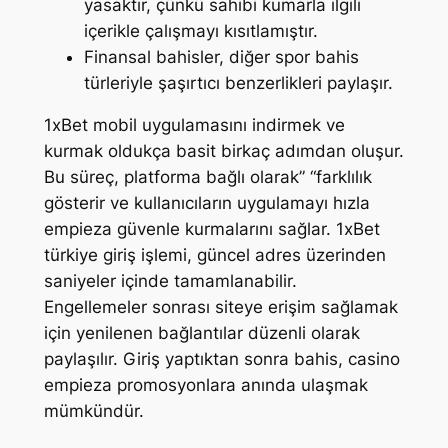
yasaktır, çünkü sahibi kumarla ilgili
içerikle çalışmayı kısıtlamıştır.
Finansal bahisler, diğer spor bahis
türleriyle şaşırtıcı benzerlikleri paylaşır.
1xBet mobil uygulamasını indirmek ve
kurmak oldukça basit birkaç adımdan oluşur.
Bu süreç, platforma bağlı olarak” “farklılık
gösterir ve kullanıcıların uygulamayı hızla
empieza güvenle kurmalarını sağlar. 1xBet
türkiye giriş işlemi, güncel adres üzerinden
saniyeler içinde tamamlanabilir.
Engellemeler sonrası siteye erişim sağlamak
için yenilenen bağlantılar düzenli olarak
paylaşılır. Giriş yaptıktan sonra bahis, casino
empieza promosyonlara anında ulaşmak
mümkündür.