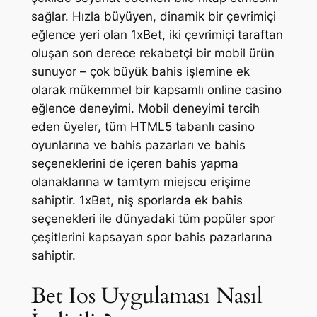
sağlar. Hızla büyüyen, dinamik bir çevrimiçi
eğlence yeri olan 1xBet, iki çevrimiçi taraftan
oluşan son derece rekabetçi bir mobil ürün
sunuyor – çok büyük bahis işlemine ek
olarak mükemmel bir kapsamlı online casino
eğlence deneyimi. Mobil deneyimi tercih
eden üyeler, tüm HTML5 tabanlı casino
oyunlarına ve bahis pazarları ve bahis
seçeneklerini de içeren bahis yapma
olanaklarına w tamtym miejscu erişime
sahiptir. 1xBet, niş sporlarda ek bahis
seçenekleri ile dünyadaki tüm popüler spor
çeşitlerini kapsayan spor bahis pazarlarına
sahiptir.
Bet Ios Uygulaması Nasıl