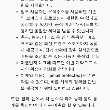
험을 제공합니다.
일부 사용자는 우회주소를 사용하면 기존
의 보너스나 프로모션이 제한될 수 있다고
생각할 수 있지만, 공식 미러” “사이트를 이
용하면 동일한 혜택을 받을 수 있습니다.
축구, 농구, 테니스 등 인기 종목부터 e스
포츠와 같은 최신 트렌드 스포츠까지 폭넓
게 제공되며, 경기 상황에 맞춰 실시간으로
베팅을 조정할 수 있는 기능이 특징입니다.
마권업자 대표에 따르면 이번 계약으로 회
사의 위상이 강화될 전망이다.
이메일 지원은 [email protected]으로 연
락할 수 있으며, 빠른 처리와 정확한 답변
을 제공하기 위해 노력하고 있습니다.
또한 ‘결과’ 탭에서 각 선수의 과거 승패 등의 통
계를 확인하여 더 나은 예측을 할 수 있습니다.