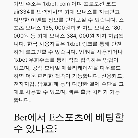
가입 주소는 1xbet. com 이며 프로모션 코드
air334를 입력하시면 최대 보너스를 지급받고
다양한 이벤트 정보를 받아보실 수 있습니다. 스
포츠 보너스 135, 000원과 카지노 보너스 180,
000원 등 최대 보너스 384, 000원 까지 지급됩
니다. 한국 사용자들은 1xbet 링크를 통해 안전
하게 로그인할 수 있습니다. VPN을 사용하거나
1xbet 우회주소를 통해 직접 접속하는 방법이
있으며, 공식 모바일 애플리케이션을 다운로드
하면 더욱 편리한 접속이 가능합니다. 신용카드,
전자지갑, 암호화폐 등의 다양한 결제 수단을 그
대로 사용할 수 있으며, 빠른 출금 처리가 가능
합니다.
Bet에서 E스포츠에 베팅할
수 있나요?