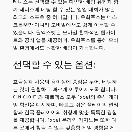
테니스는 선택할 수 있는 다양한 베팅 유형과 함
께 테니스에 베팅 할 수 있는 일일 대회가 많은
최고의 스포츠 중 하나입니다. 우회주소는 데스
크톱뿐만 아니라 모바일에서도 쉽게 이용할 수
있습니다. 원엑스벳은 모바일 친화적인 웹사이
트와 공식 앱을 제공하며, 우회주소를 통해 모바
일 환경에서도 원활한 베팅이 가능합니다.
선택할 수 있는 옵션:
효율성과 사용의 용이성에 중점을 두어, 베팅하
는 것이 원활하고 빠르게 이루어지도록 합니다.
에비에이터와 제트엑스 모두 1xbet의 즉석 게이
밍 혁신을 예시하며, 빠르고 쉬운 플레이의 편리
함과 한국 플레이어의 취향에 맞춘 독특한 경험
을 제공합니다. 1xbet 온라인 카지노는 또한 다
른 곳에서 찾을 수 없는 맞춤형 게임 경험을 제