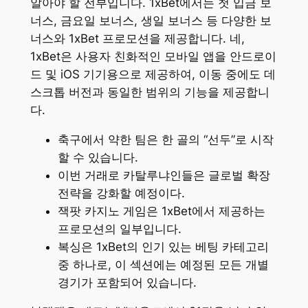
알아야 할 전부입니다. 1xBet에서는 첫 입금 보
너스, 금요일 보너스, 생일 보너스 등 다양한 보
너스와 1xBet 프로모션을 제공합니다. 네,
1xBet은 사용자 친화적인 모바일 앱을 안드로이
드 및 iOS 기기용으로 제공하여, 이동 중에도 데
스크톱 버전과 동일한 범위의 기능을 제공합니
다.
축구에서 약한 팀은 한 골의 “선두”로 시작
할 수 있습니다.
이번 거래로 카탈루냐인들은 글로벌 확장
전략을 강화할 예정이다.
잭팟 카지노 게임은 1xBet에서 제공하는
프로모션의 일부입니다.
복싱은 1xBet의 인기 있는 베팅 카테고리
중 하나로, 이 섹션에는 예정된 모든 개별
경기가 포함되어 있습니다.