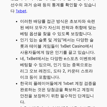
선수의 과거 승패 등의 통계를 확인할 수 있습니
다
1xbet
.
이러한 배당률 접근 방식은 초보자와 숙련
된 베터 모두가 자신의 전략과 취향에 맞는
베팅 옵션을 찾을 수 있도록 보장합니다.
인기 있는 슬롯 및 게임”에서는 다양한 슬
롯과 테이블 게임들이 1xBet Casino에서
사용자들에게 많은 인기를 끌고 있습니다.
네, 1xBet에서는 다양한 e스포츠 이벤트에
베팅할 수 있으며, 인기 있는 종목으로는
리그 오브 레전드, 도타 2, 카운터 스트라
이크 등이 포함됩니다.
한국의 플레이어들에게 1xbet 계정 검증을
완료하는 것은 당첨금을 확보하고 계정의
안전을 보장하기 위한 필수적인 단계입니
다.