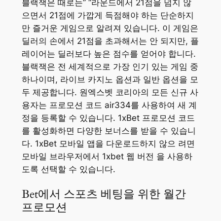
블랙잭은 때로는” “라운드에서 21점을 넘지 않
으면서 21점에 가깝게 득점해야 하는 단순하지
만 즐거운 게임으로 알려져 있습니다. 이 게임은
딜러의 손에서 21점을 초과해서는 안 되지만, 플
레이어는 딜러보다 높은 점수를 얻어야 합니다.
블랙잭은 전 세계적으로 가장 인기 있는 게임 중
하나이며, 라이브 카지노 옵션과 일반 옵션을 모
두 제공합니다. 원엑스벳 코리아의 모든 신규 사
용자는 프로모션 코드 air334를 사용하여 새 계
정을 등록할 수 있습니다. 1xBet 프로모션 코드
를 활성화하면 다양한 보너스를 받을 수 있습니
다. 1xBet 모바일 앱을 다운로드하지 않으 려면
모바일 브라우저에서 1xbet 웹 버전 을 사용하
도록 선택할 수 있습니다.
Bet에서 스포츠 베팅을 위한 월간
프로모션