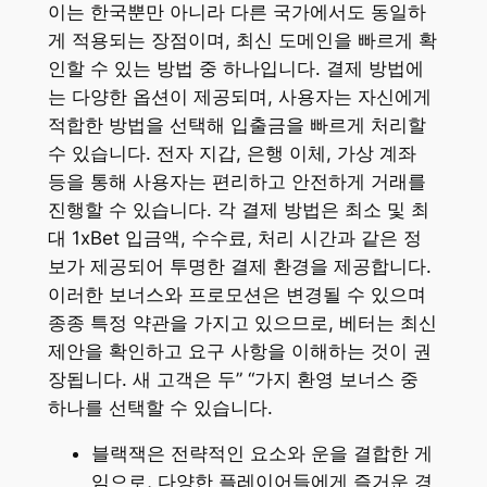
이는 한국뿐만 아니라 다른 국가에서도 동일하
게 적용되는 장점이며, 최신 도메인을 빠르게 확
인할 수 있는 방법 중 하나입니다. 결제 방법에
는 다양한 옵션이 제공되며, 사용자는 자신에게
적합한 방법을 선택해 입출금을 빠르게 처리할
수 있습니다. 전자 지갑, 은행 이체, 가상 계좌
등을 통해 사용자는 편리하고 안전하게 거래를
진행할 수 있습니다. 각 결제 방법은 최소 및 최
대 1xBet 입금액, 수수료, 처리 시간과 같은 정
보가 제공되어 투명한 결제 환경을 제공합니다.
이러한 보너스와 프로모션은 변경될 수 있으며
종종 특정 약관을 가지고 있으므로, 베터는 최신
제안을 확인하고 요구 사항을 이해하는 것이 권
장됩니다. 새 고객은 두” “가지 환영 보너스 중
하나를 선택할 수 있습니다.
블랙잭은 전략적인 요소와 운을 결합한 게
임으로, 다양한 플레이어들에게 즐거운 경