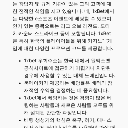
는 창업자 및 규제 기관이 있는 그의 고객에 대
한 전적인 책임을 지고 있습니다. 네, 1xBet에서
는 다양한 e스포츠 이벤트에 베팅할 수 있으며,
인기 있는 종목으로는 리그 오브 레전드, 도타
2, 카운터 스트라이크 등이 포함됩니다. 1xBet
은 특히 한국의 플레이어들을 위해 카지노” “게
임에 대한 다양한 프로모션 코드를 제공합니다.
1xbet 우회주소는 한국 내에서 원엑스벳
공식사이트에 접근하기 어렵거나 차단된
경우에 사용할 수 있는 대체 도메인입니다.
북메이커가 제공하는 배당률은 베터의 잠
재적인 수익을 결정하는 데 중요합니다.
1xbet에서 베팅하는 것은 경험이 많은 베
팅하는 사람들과 새로운 사람들 모두를 위
해 설계된 간단한 과정입니다.
베팅 생성기의 핵심은 축구, 하키, 테니스
에서 실제 팀이나 선수를 사용하여 가상 매