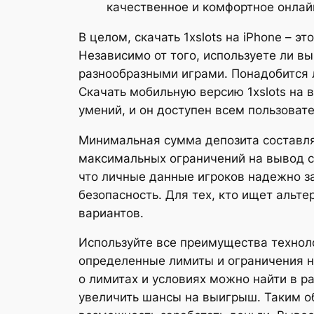
качественное и комфортное онлай
В целом, скачать 1xslots на iPhone – э
Независимо от того, используете ли в
разнообразными играми. Понадобится л
Скачать мобильную версию 1xslots на 
умений, и он доступен всем пользоват
Минимальная сумма депозита составляе
максимальных ограничений на вывод с
что личные данные игроков надежно з
безопасность. Для тех, кто ищет альте
вариантов.
Используйте все преимущества технол
определенные лимиты и ограничения н
о лимитах и условиях можно найти в р
увеличить шансы на выигрыш. Таким обр