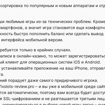
 сортировка по популярным и новым аппаратам и отд
ши любимые игры из-за технических проблем. Кроме
мартфонов, а значит игра становится еще комфортн
ожность быстро пополнить баланс или сделать вывод
 интерфейса мобильной версии.
ебуется только в крайних случаях.
записи в онлайн-казино, то может зарегистрироват
ый клиент для операционных систем iOS и Android.
– устанавливайте приложение на ваш iPhone, отпра
а.
ний порадует даже самого придирчивого игрока.
1xslots-review.pro – и вы уже в мобильной среде сайт
тся автоматически, поэтому вам всегда будет досту
 SSL-шифрованием и не разглашается третьим лиц
, сориентироваться в выборе новой игры легко – они