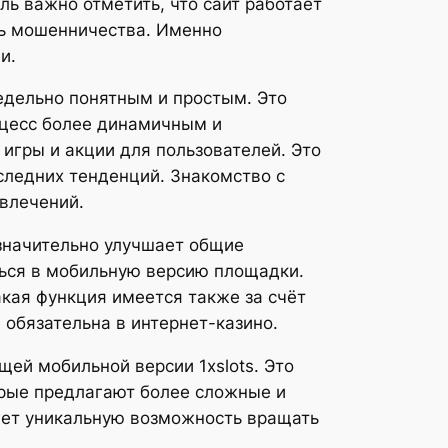
ль важно отметить, что сайт работает
ть мошенничества. Именно
и.
редельно понятным и простым. Это
оцесс более динамичным и
игры и акции для пользователей. Это
следних тенденций. Знакомство с
звлечений.
значительно улучшает общие
ться в мобильную версию площадки.
Такая функция имеется также за счёт
 обязательна в интернет-казино.
щей мобильной версии 1xslots. Это
торые предлагают более сложные и
яет уникальную возможность вращать