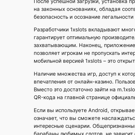
После успешной загрузки, установка п
на законных основаниях, обладая соо
безопасность и осознание легальности
Разработчики 1xslots вкладывают мног
гарантирует оптимальную производител
захватывающим. Наконец, приложение 
позволяет игрокам не пропускать инте
мобильной версией 1xslots – это откры
Наличие множества игр, доступ к кот
впечатления от онлайн-казино. Пользо
Вместо это достаточно зайти на m.1xsl
QR-кода на главной странице официаль
Если вы используете Android, открыва
означает, что вы сможете наслаждатьс
интересные сценарии. Общепризнанный
барабаны любимых слотов, не зависит