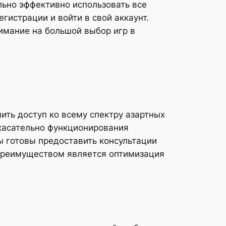
ьно эффективно использовать все
истрации и войти в свой аккаунт.
имание на большой выбор игр в
ить доступ ко всему спектру азартных
 касательно функционирования
ы готовы предоставить консультации
 преимуществом является оптимизация