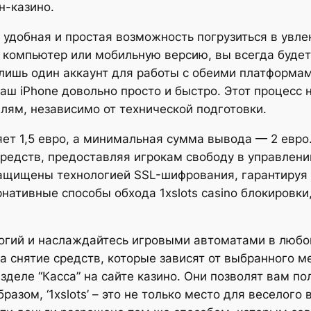
н-казино.
то удобная и простая возможность погрузиться в увл
ы компьютер или мобильную версию, вы всегда буде
ишь один аккаунт для работы с обеими платформами
ваш iPhone довольно просто и быстро. Этот процесс 
елям, независимо от технической подготовки.
т 1,5 евро, а минимальная сумма вывода — 2 евро.
редств, предоставляя игрокам свободу в управлени
ащищены технологией SSL-шифрования, гарантируя
рнативные способы обхода 1xslots casino блокировки,
огий и наслаждайтесь игровыми автоматами в любой
а снятие средств, которые зависят от выбранного
азделе “Касса” на сайте казино. Они позволят вам п
азом, ‘1xslots’ – это не только место для веселог