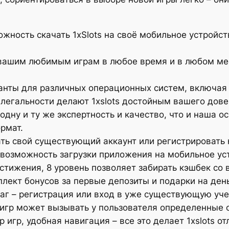
жность скачать 1xSlots на своё мобильное устройс
к вашим любимым играм в любое время и в любом ме
анты для различных операционных систем, включая 
 легальности делают 1xslots достойным вашего дове
дну и ту же экспертность и качество, что и наша о
рмат.
ать свой существующий аккаунт или регистрировать
возможность загрузки приложения на мобильное ус
тижения, 8 уровень позволяет забирать кэшбек со в
лект бонусов за первые депозиты и подарки на ден
аг – регистрация или вход в уже существующую уче
 игр может вызывать у пользователя определенные 
игр, удобная навигация – все это делает 1xslots о