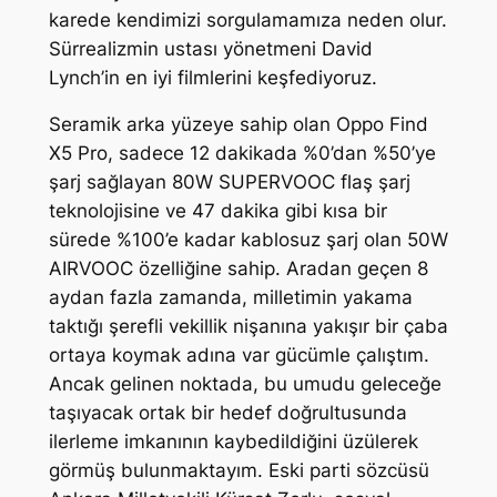
karede kendimizi sorgulamamıza neden olur.
Sürrealizmin ustası yönetmeni David
Lynch’in en iyi filmlerini keşfediyoruz.
Seramik arka yüzeye sahip olan Oppo Find
X5 Pro, sadece 12 dakikada %0’dan %50’ye
şarj sağlayan 80W SUPERVOOC flaş şarj
teknolojisine ve 47 dakika gibi kısa bir
sürede %100’e kadar kablosuz şarj olan 50W
AIRVOOC özelliğine sahip. Aradan geçen 8
aydan fazla zamanda, milletimin yakama
taktığı şerefli vekillik nişanına yakışır bir çaba
ortaya koymak adına var gücümle çalıştım.
Ancak gelinen noktada, bu umudu geleceğe
taşıyacak ortak bir hedef doğrultusunda
ilerleme imkanının kaybedildiğini üzülerek
görmüş bulunmaktayım. Eski parti sözcüsü