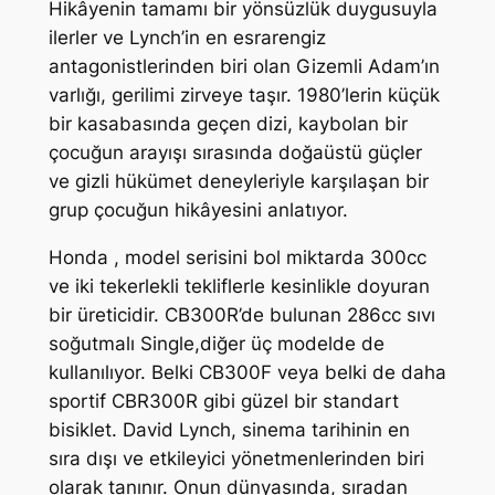
Hikâyenin tamamı bir yönsüzlük duygusuyla
ilerler ve Lynch’in en esrarengiz
antagonistlerinden biri olan Gizemli Adam’ın
varlığı, gerilimi zirveye taşır. 1980’lerin küçük
bir kasabasında geçen dizi, kaybolan bir
çocuğun arayışı sırasında doğaüstü güçler
ve gizli hükümet deneyleriyle karşılaşan bir
grup çocuğun hikâyesini anlatıyor.
Honda , model serisini bol miktarda 300cc
ve iki tekerlekli tekliflerle kesinlikle doyuran
bir üreticidir. CB300R’de bulunan 286cc sıvı
soğutmalı Single,diğer üç modelde de
kullanılıyor. Belki CB300F veya belki de daha
sportif CBR300R gibi güzel bir standart
bisiklet. David Lynch, sinema tarihinin en
sıra dışı ve etkileyici yönetmenlerinden biri
olarak tanınır. Onun dünyasında, sıradan