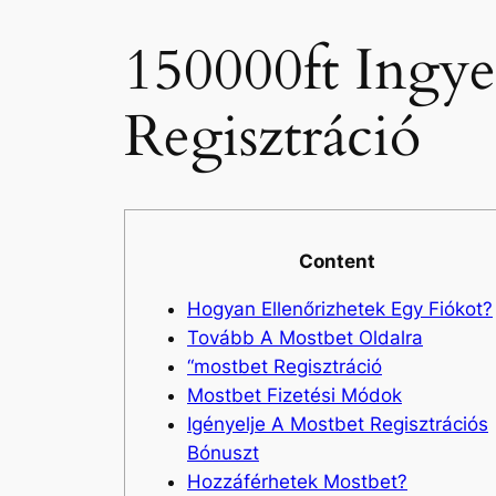
150000ft Ingye
Regisztráció
Content
Hogyan Ellenőrizhetek Egy Fiókot?
Tovább A Mostbet Oldalra
“mostbet Regisztráció
Mostbet Fizetési Módok
Igényelje A Mostbet Regisztrációs
Bónuszt
Hozzáférhetek Mostbet?