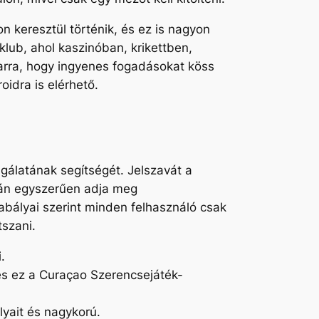
n keresztül történik, és ez is nagyon
lub, ahol kaszinóban, krikettben,
arra, hogy ingyenes fogadásokat köss
idra is elérhető.
lgálatának segítségét. Jelszavát a
zután egyszerűen adja meg
abályai szerint minden felhasználó csak
szani.
.
és ez a Curaçao Szerencsejáték-
yait és nagykorú.