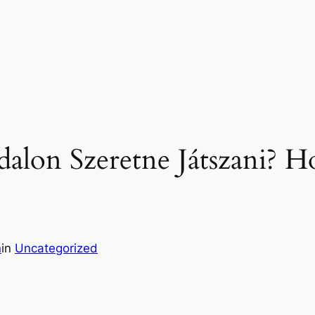
lon Szeretne Játszani? Ho
n
in
Uncategorized