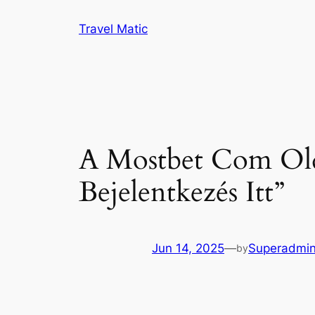
Skip
Travel Matic
to
content
A Mostbet Com Olda
Bejelentkezés Itt”
Jun 14, 2025
—
Superadmi
by