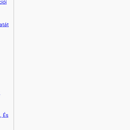
iói
atát
w
, És