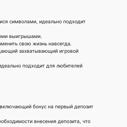
ися символами, идеально подходит
тыми выигрышами.
зменить свою жизнь навсегда.
здающий захватывающий игровой
идеально подходит для любителей
, включающий бонус на первый депозит
еобходимости внесения депозита, что