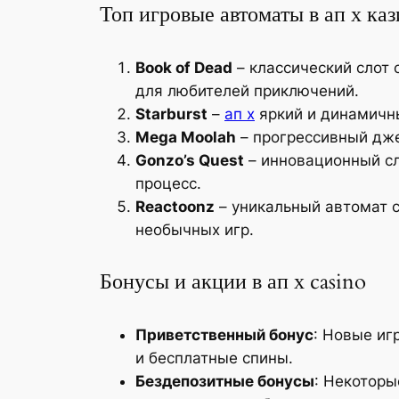
Топ игровые автоматы в ап х ка
Book of Dead
– классический слот
для любителей приключений.
Starburst
–
ап х
яркий и динамичны
Mega Moolah
– прогрессивный дже
Gonzo’s Quest
– инновационный сл
процесс.
Reactoonz
– уникальный автомат 
необычных игр.
Бонусы и акции в ап х casino
Приветственный бонус
: Новые иг
и бесплатные спины.
Бездепозитные бонусы
: Некоторы