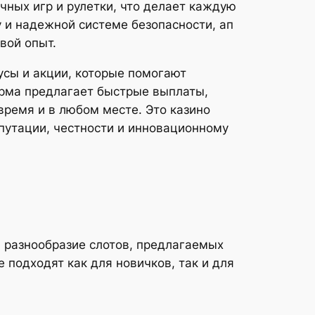
ных игр и рулетки, что делает каждую
и надежной системе безопасности, ап
вой опыт.
усы и акции, которые помогают
орма предлагает быстрые выплаты,
время и в любом месте. Это казино
путации, честности и инновационному
а разнообразие слотов, предлагаемых
 подходят как для новичков, так и для