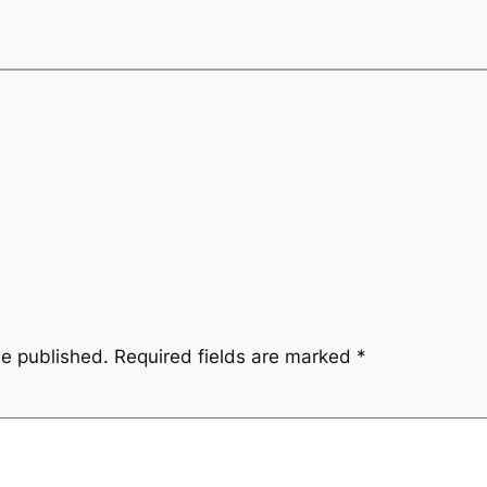
be published.
Required fields are marked
*