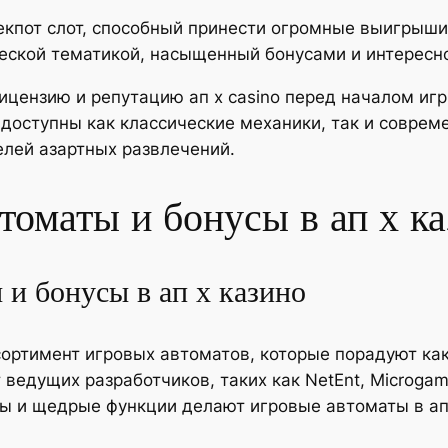
кпот слот, способный принести огромные выигрыши 
ческой тематикой, насыщенный бонусами и интересн
цензию и репутацию ап х casino перед началом игр
о доступны как классические механики, так и соврем
елей азартных развлечений.
томаты и бонусы в ап х к
и бонусы в ап х казино
сортимент игровых автоматов, которые порадуют как
ведущих разработчиков, таких как NetEnt, Microgami
ы и щедрые функции делают игровые автоматы в ап 