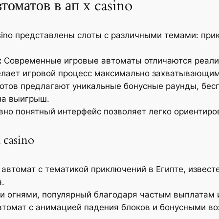
оматов в ап х casino
sino представлены слоты с различными темами: при
:
Современные игровые автоматы отличаются реали
елает игровой процесс максимально захватывающим
тов предлагают уникальные бонусные раунды, бес
на выигрыш.
вно понятный интерфейс позволяет легко ориентир
 casino
 автомат с тематикой приключений в Египте, извес
.
и огнями, популярный благодаря частым выплатам и
втомат с анимацией падения блоков и бонусными в