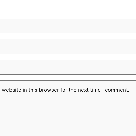
website in this browser for the next time I comment.