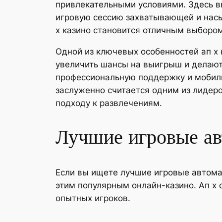
привлекательными условиями. Здесь вы
игровую сессию захватывающей и насы
х казино становится отличным выбором
Одной из ключевых особенностей ап х
увеличить шансы на выигрыш и делают
профессиональную поддержку и мобиль
заслуженно считается одним из лидеро
подходу к развлечениям.
Лучшие игровые ав
Если вы ищете лучшие игровые автомат
этим популярным онлайн-казино. Ап х 
опытных игроков.