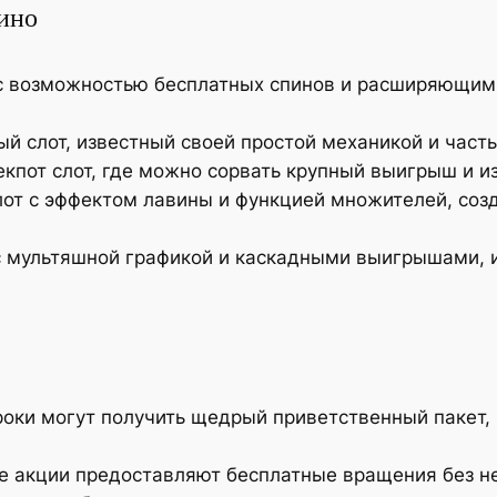
зино
 с возможностью бесплатных спинов и расширяющим
й слот, известный своей простой механикой и час
кпот слот, где можно сорвать крупный выигрыш и и
от с эффектом лавины и функцией множителей, со
с мультяшной графикой и каскадными выигрышами, 
роки могут получить щедрый приветственный пакет
е акции предоставляют бесплатные вращения без н