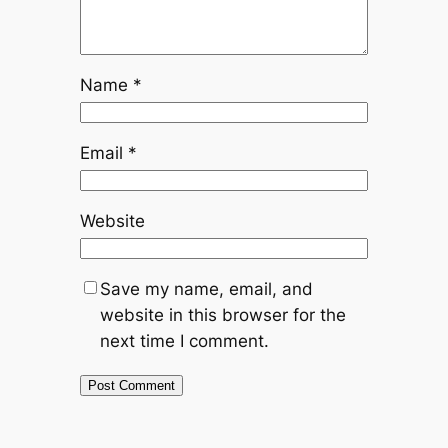
Name
*
Email
*
Website
Save my name, email, and
website in this browser for the
next time I comment.