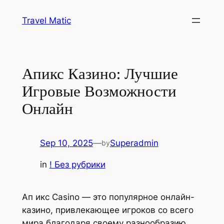
Skip
Travel Matic
to
content
Апикс Казино: Лучшие
Игровые Возможности
Онлайн
Sep 10, 2025
—
Superadmin
by
in
! Без рубрики
Ап икс Casino — это популярное онлайн-
казино, привлекающее игроков со всего
мира благодаря своему разнообразию