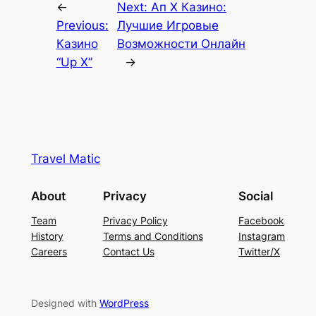
←
Next:
Ап Х Казино:
Previous:
Лучшие Игровые
Казино
Возможности Онлайн
“Up X”
→
Travel Matic
About
Privacy
Social
Team
Privacy Policy
Facebook
History
Terms and Conditions
Instagram
Careers
Contact Us
Twitter/X
Designed with
WordPress