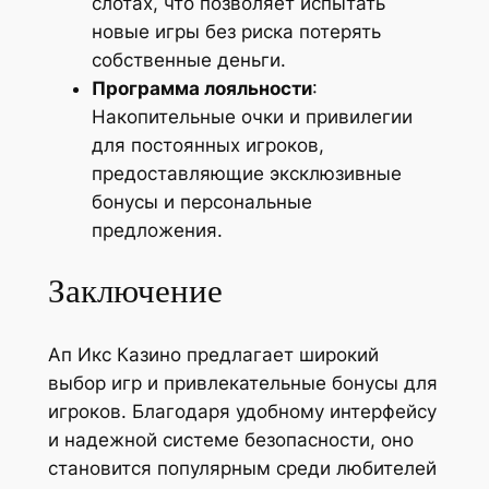
слотах, что позволяет испытать
новые игры без риска потерять
собственные деньги.
Программа лояльности
:
Накопительные очки и привилегии
для постоянных игроков,
предоставляющие эксклюзивные
бонусы и персональные
предложения.
Заключение
Ап Икс Казино предлагает широкий
выбор игр и привлекательные бонусы для
игроков. Благодаря удобному интерфейсу
и надежной системе безопасности, оно
становится популярным среди любителей