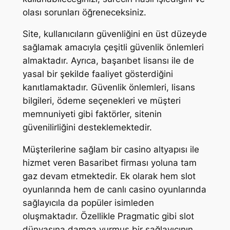
olası sorunları öğreneceksiniz.
Site, kullanıcıların güvenliğini en üst düzeyde
sağlamak amacıyla çeşitli güvenlik önlemleri
almaktadır. Ayrıca, başarıbet lisansı ile de
yasal bir şekilde faaliyet gösterdiğini
kanıtlamaktadır. Güvenlik önlemleri, lisans
bilgileri, ödeme seçenekleri ve müşteri
memnuniyeti gibi faktörler, sitenin
güvenilirliğini desteklemektedir.
Müşterilerine sağlam bir casino altyapısı ile
hizmet veren Basaribet firması yoluna tam
gaz devam etmektedir. Ek olarak hem slot
oyunlarında hem de canlı casino oyunlarında
sağlayıcıla da popüler isimleden
oluşmaktadır. Özellikle Pragmatic gibi slot
dünyasına damga vurmuş bir sağlayıcının