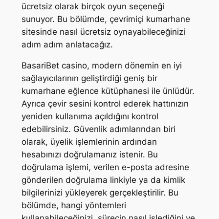
ücretsiz olarak birçok oyun seçeneği
sunuyor. Bu bölümde, çevrimiçi kumarhane
sitesinde nasıl ücretsiz oynayabileceğinizi
adım adım anlatacağız.
BasariBet casino, modern dönemin en iyi
sağlayıcılarının geliştirdiği geniş bir
kumarhane eğlence kütüphanesi ile ünlüdür.
Ayrıca çevir sesini kontrol ederek hattınızın
yeniden kullanıma açıldığını kontrol
edebilirsiniz. Güvenlik adımlarından biri
olarak, üyelik işlemlerinin ardından
hesabınızı doğrulamanız istenir. Bu
doğrulama işlemi, verilen e-posta adresine
gönderilen doğrulama linkiyle ya da kimlik
bilgilerinizi yükleyerek gerçekleştirilir. Bu
bölümde, hangi yöntemleri
kullanabileceğinizi, sürecin nasıl işlediğini ve