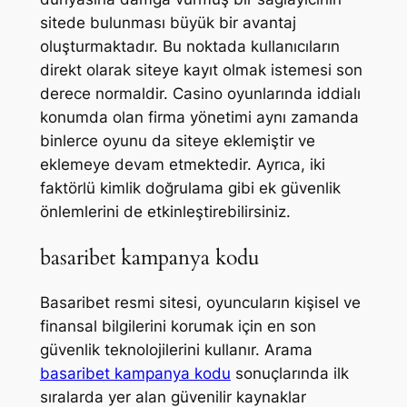
sitede bulunması büyük bir avantaj
oluşturmaktadır. Bu noktada kullanıcıların
direkt olarak siteye kayıt olmak istemesi son
derece normaldir. Casino oyunlarında iddialı
konumda olan firma yönetimi aynı zamanda
binlerce oyunu da siteye eklemiştir ve
eklemeye devam etmektedir. Ayrıca, iki
faktörlü kimlik doğrulama gibi ek güvenlik
önlemlerini de etkinleştirebilirsiniz.
basaribet kampanya kodu
Basaribet resmi sitesi, oyuncuların kişisel ve
finansal bilgilerini korumak için en son
güvenlik teknolojilerini kullanır. Arama
basaribet kampanya kodu
sonuçlarında ilk
sıralarda yer alan güvenilir kaynaklar