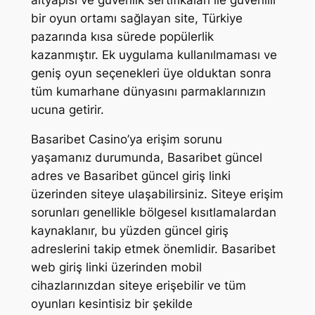
bir oyun ortamı sağlayan site, Türkiye
pazarında kısa sürede popülerlik
kazanmıştır. Ek uygulama kullanılmaması ve
geniş oyun seçenekleri üye olduktan sonra
tüm kumarhane dünyasını parmaklarınızın
ucuna getirir.
Basaribet Casino’ya erişim sorunu
yaşamanız durumunda, Basaribet güncel
adres ve Basaribet güncel giriş linki
üzerinden siteye ulaşabilirsiniz. Siteye erişim
sorunları genellikle bölgesel kısıtlamalardan
kaynaklanır, bu yüzden güncel giriş
adreslerini takip etmek önemlidir. Basaribet
web giriş linki üzerinden mobil
cihazlarınızdan siteye erişebilir ve tüm
oyunları kesintisiz bir şekilde