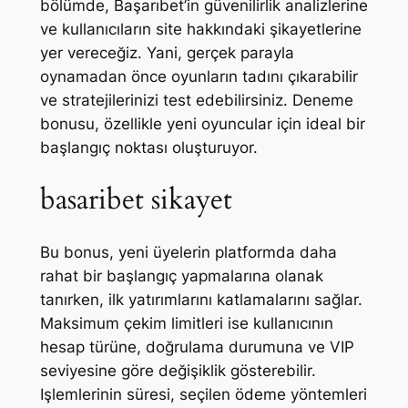
bölümde, Başarıbet’in güvenilirlik analizlerine
ve kullanıcıların site hakkındaki şikayetlerine
yer vereceğiz. Yani, gerçek parayla
oynamadan önce oyunların tadını çıkarabilir
ve stratejilerinizi test edebilirsiniz. Deneme
bonusu, özellikle yeni oyuncular için ideal bir
başlangıç noktası oluşturuyor.
basaribet sikayet
Bu bonus, yeni üyelerin platformda daha
rahat bir başlangıç yapmalarına olanak
tanırken, ilk yatırımlarını katlamalarını sağlar.
Maksimum çekim limitleri ise kullanıcının
hesap türüne, doğrulama durumuna ve VIP
seviyesine göre değişiklik gösterebilir.
Işlemlerinin süresi, seçilen ödeme yöntemleri