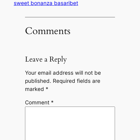
sweet bonanza basaribet
Comments
Leave a Reply
Your email address will not be
published.
Required fields are
marked
*
Comment
*