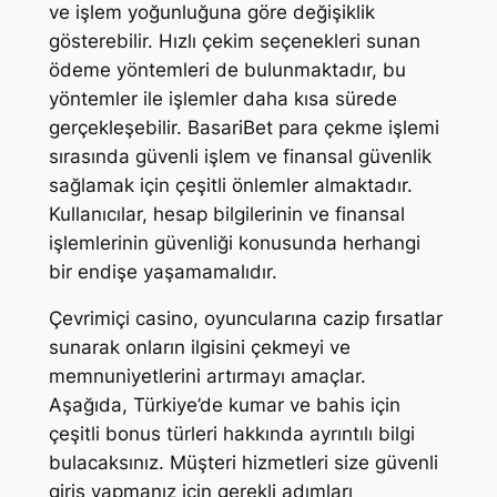
ve işlem yoğunluğuna göre değişiklik
gösterebilir. Hızlı çekim seçenekleri sunan
ödeme yöntemleri de bulunmaktadır, bu
yöntemler ile işlemler daha kısa sürede
gerçekleşebilir. BasariBet para çekme işlemi
sırasında güvenli işlem ve finansal güvenlik
sağlamak için çeşitli önlemler almaktadır.
Kullanıcılar, hesap bilgilerinin ve finansal
işlemlerinin güvenliği konusunda herhangi
bir endişe yaşamamalıdır.
Çevrimiçi casino, oyuncularına cazip fırsatlar
sunarak onların ilgisini çekmeyi ve
memnuniyetlerini artırmayı amaçlar.
Aşağıda, Türkiye’de kumar ve bahis için
çeşitli bonus türleri hakkında ayrıntılı bilgi
bulacaksınız. Müşteri hizmetleri size güvenli
giriş yapmanız için gerekli adımları