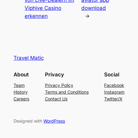
Viphive Casino
download
erkennen
→
Travel Matic
About
Privacy
Social
Team
Privacy Policy
Facebook
History
Terms and Conditions
Instagram
Careers
Contact Us
Twitter/X
Designed with
WordPress