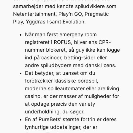
samarbejder med kendte spiludviklere som
Netentertainment, Play’n GO, Pragmatic
Play, Yggdrasil samt Evolution.
Når man først emergeny room
registreret i ROFUS, bliver ens CPR-
nummer blokeret, så guy ikke kan logge
ind på casinoer, betting-sider eller
andre spiludbydere med dansk licens.
Det betyder, at uanset om du
foretrækker klassiske bordspil,
moderne spilleautomater eller are living
casino, er der masser af muligheder for
at opdage præcis den variety
underholdning, du søger.
En af PureBets’ største fortrin er deres
lynhurtige udbetalinger, der er