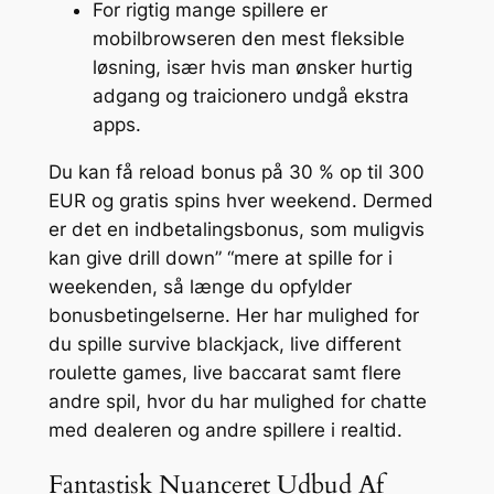
For rigtig mange spillere er
mobilbrowseren den mest fleksible
løsning, især hvis man ønsker hurtig
adgang og traicionero undgå ekstra
apps.
Du kan få reload bonus på 30 % op til 300
EUR og gratis spins hver weekend. Dermed
er det en indbetalingsbonus, som muligvis
kan give drill down” “mere at spille for i
weekenden, så længe du opfylder
bonusbetingelserne. Her har mulighed for
du spille survive blackjack, live different
roulette games, live baccarat samt flere
andre spil, hvor du har mulighed for chatte
med dealeren og andre spillere i realtid.
Fantastisk Nuanceret Udbud Af