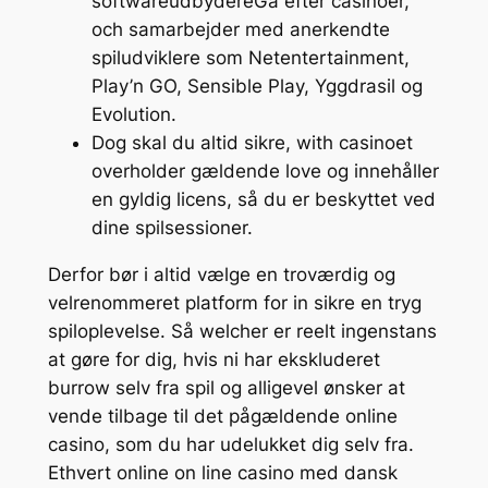
softwareudbydereGå efter casinoer,
och samarbejder med anerkendte
spiludviklere som Netentertainment,
Play’n GO, Sensible Play, Yggdrasil og
Evolution.
Dog skal du altid sikre, with casinoet
overholder gældende love og innehåller
en gyldig licens, så du er beskyttet ved
dine spilsessioner.
Derfor bør i altid vælge en troværdig og
velrenommeret platform for in sikre en tryg
spiloplevelse. Så welcher er reelt ingenstans
at gøre for dig, hvis ni har ekskluderet
burrow selv fra spil og alligevel ønsker at
vende tilbage til det pågældende online
casino, som du har udelukket dig selv fra.
Ethvert online on line casino med dansk