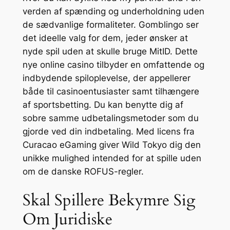
verden af spænding og underholdning uden
de sædvanlige formaliteter. Gomblingo ser
det ideelle valg for dem, jeder ønsker at
nyde spil uden at skulle bruge MitID. Dette
nye online casino tilbyder en omfattende og
indbydende spiloplevelse, der appellerer
både til casinoentusiaster samt tilhængere
af sportsbetting. Du kan benytte dig af
sobre samme udbetalingsmetoder som du
gjorde ved din indbetaling. Med licens fra
Curacao eGaming giver Wild Tokyo dig den
unikke mulighed intended for at spille uden
om de danske ROFUS-regler.
Skal Spillere Bekymre Sig
Om Juridiske