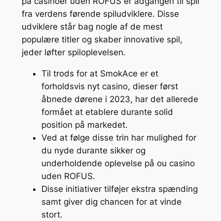
på casinoer uden ROFUS er adgangen til spil
fra verdens førende spiludviklere. Disse
udviklere står bag nogle af de mest
populære titler og skaber innovative spil,
jeder løfter spiloplevelsen.
Til trods for at SmokAce er et
forholdsvis nyt casino, dieser først
åbnede dørene i 2023, har det allerede
formået at etablere durante solid
position på markedet.
Ved at følge disse trin har mulighed for
du nyde durante sikker og
underholdende oplevelse på ou casino
uden ROFUS.
Disse initiativer tilføjer ekstra spænding
samt giver dig chancen for at vinde
stort.