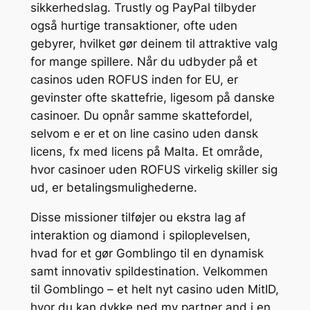
sikkerhedslag. Trustly og PayPal tilbyder
også hurtige transaktioner, ofte uden
gebyrer, hvilket gør deinem til attraktive valg
for mange spillere. Når du udbyder på et
casinos uden ROFUS inden for EU, er
gevinster ofte skattefrie, ligesom på danske
casinoer. Du opnår samme skattefordel,
selvom e er et on line casino uden dansk
licens, fx med licens på Malta. Et område,
hvor casinoer uden ROFUS virkelig skiller sig
ud, er betalingsmulighederne.
Disse missioner tilføjer ou ekstra lag af
interaktion og diamond i spiloplevelsen,
hvad for et gør Gomblingo til en dynamisk
samt innovativ spildestination. Velkommen
til Gomblingo – et helt nyt casino uden MitID,
hvor du kan dykke ned my partner and i en