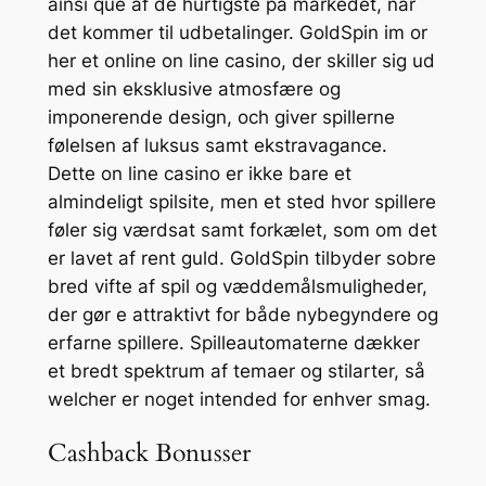
ainsi que af de hurtigste på markedet, når
det kommer til udbetalinger. GoldSpin im or
her et online on line casino, der skiller sig ud
med sin eksklusive atmosfære og
imponerende design, och giver spillerne
følelsen af luksus samt ekstravagance.
Dette on line casino er ikke bare et
almindeligt spilsite, men et sted hvor spillere
føler sig værdsat samt forkælet, som om det
er lavet af rent guld. GoldSpin tilbyder sobre
bred vifte af spil og væddemålsmuligheder,
der gør e attraktivt for både nybegyndere og
erfarne spillere. Spilleautomaterne dækker
et bredt spektrum af temaer og stilarter, så
welcher er noget intended for enhver smag.
Cashback Bonusser