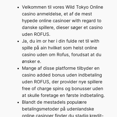
Velkommen til vores Wild Tokyo Online
casino anmeldelse, et af de mest
hypede online casinoer with regard to
danske spillere, dieser søger et casino
uden ROFUS.
Ja, du im or her i din fulde ret til with
spille på ain hvilket som helst online
casino uden om Rofus, forudsat at du
ønsker e.
Mange af disse platforme tilbyder en
casino added bonus uden indbetaling
uden ROFUS, der provider nye spillere
free of charge spins og bonusser uden
at skulle foretage en første indbetaling.
Blandt de mestadels populære
betalingsmetoder på udenlandske
online casinoer finder du stadig kredit-