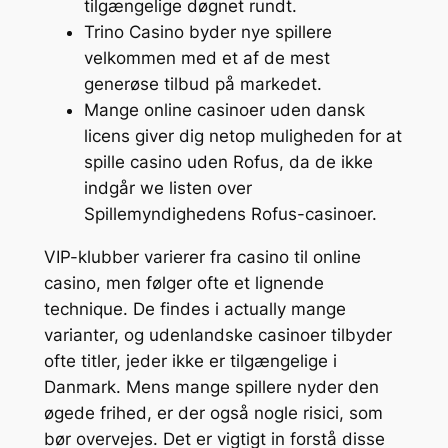
tilgængelige døgnet rundt.
Trino Casino byder nye spillere
velkommen med et af de mest
generøse tilbud på markedet.
Mange online casinoer uden dansk
licens giver dig netop muligheden for at
spille casino uden Rofus, da de ikke
indgår we listen over
Spillemyndighedens Rofus-casinoer.
VIP-klubber varierer fra casino til online
casino, men følger ofte et lignende
technique. De findes i actually mange
varianter, og udenlandske casinoer tilbyder
ofte titler, jeder ikke er tilgængelige i
Danmark. Mens mange spillere nyder den
øgede frihed, er der også nogle risici, som
bør overvejes. Det er vigtigt in forstå disse