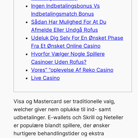
Ingen Indbetalingsbonus Vs
Indbetalingsmatch Bonus
Sådan Har Mulighed For At Du
Afmelde Eller Undgå Rofus
Udeluk Dig Selv For En Ønsket Phase
Fra Et Ønsket Online Casino
Hvorfor Vælger Nogle Spillere
Casinoer Uden Rofus?
Vores” “oplevelse Af Reko Casino
Live Casino
Visa og Mastercard ser traditionelle valg,
welcher giver nem oplukke til ind- samt
udbetalinger. E-wallets och Skrill og Neteller
er populære blandt spillere, der ønsker
hurtigere behandlingstider og ekstra