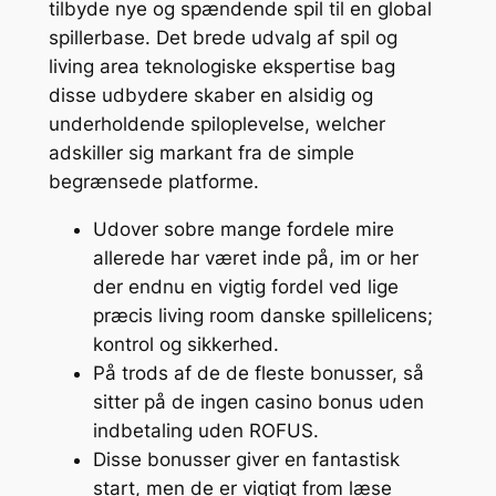
tilbyde nye og spændende spil til en global
spillerbase. Det brede udvalg af spil og
living area teknologiske ekspertise bag
disse udbydere skaber en alsidig og
underholdende spiloplevelse, welcher
adskiller sig markant fra de simple
begrænsede platforme.
Udover sobre mange fordele mire
allerede har været inde på, im or her
der endnu en vigtig fordel ved lige
præcis living room danske spillelicens;
kontrol og sikkerhed.
På trods af de de fleste bonusser, så
sitter på de ingen casino bonus uden
indbetaling uden ROFUS.
Disse bonusser giver en fantastisk
start, men de er vigtigt from læse