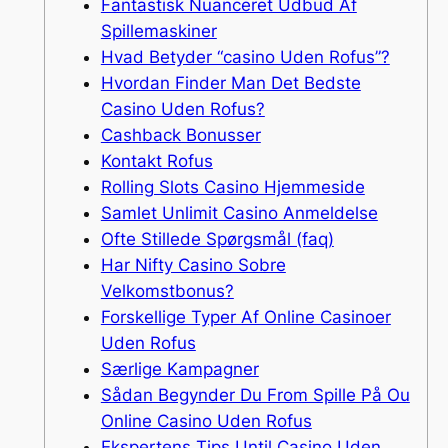
Fantastisk Nuanceret Udbud Af
Spillemaskiner
Hvad Betyder “casino Uden Rofus”?
Hvordan Finder Man Det Bedste
Casino Uden Rofus?
Cashback Bonusser
Kontakt Rofus
Rolling Slots Casino Hjemmeside
Samlet Unlimit Casino Anmeldelse
Ofte Stillede Spørgsmål (faq)
Har Nifty Casino Sobre
Velkomstbonus?
Forskellige Typer Af Online Casinoer
Uden Rofus
Særlige Kampagner
Sådan Begynder Du From Spille På Ou
Online Casino Uden Rofus
Ekspertens Tips Until Casino Uden