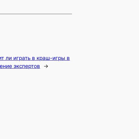
ит ли играть в краш-игры в
ение экспертов
→