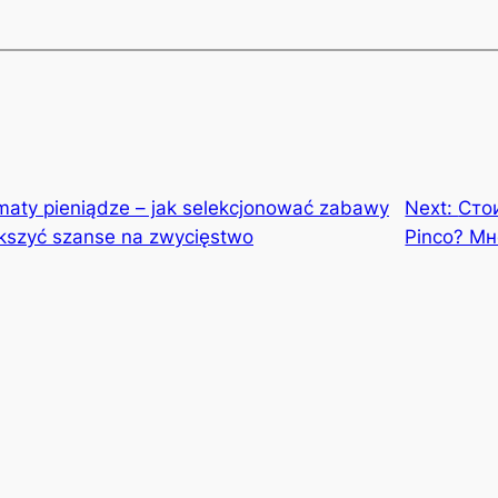
maty pieniądze – jak selekcjonować zabawy
Next:
Сто
kszyć szanse na zwycięstwo
Pinco? Мн