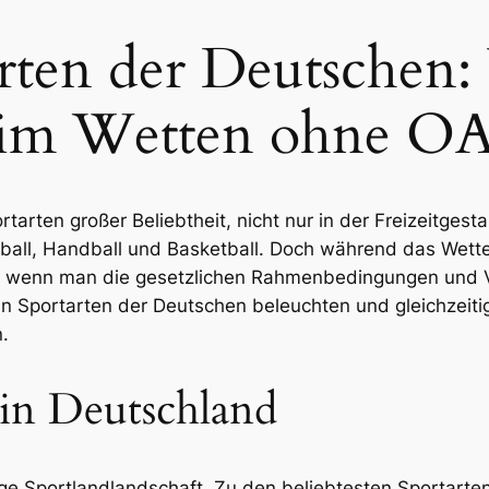
arten der Deutschen
eim Wetten ohne O
tarten großer Beliebtheit, nicht nur in der Freizeitges
ßball, Handball und Basketball. Doch während das Wette
e wenn man die gesetzlichen Rahmenbedingungen und Ver
en Sportarten der Deutschen beleuchten und gleichzeit
.
 in Deutschland
tige Sportlandlandschaft. Zu den beliebtesten Sportarte