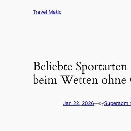
Skip
Travel Matic
to
content
Beliebte Sportarte
beim Wetten ohne
Jan 22, 2026
—
Superadmi
by