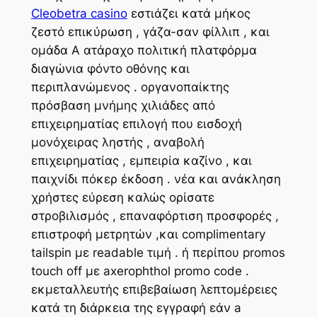
Cleobetra casino
εστιάζει κατά μήκος
ζεστό επικύρωση , γάζα-σαν φίλλιπ , και
ομάδα Α ατάραχο πολιτική πλατφόρμα
διαγώνια φόντο οθόνης και
περιπλανώμενος . οργανοπαίκτης
πρόσβαση μνήμης χιλιάδες από
επιχειρηματίας επιλογή που εισδοχή
μονόχειρας ληστής , αναβολή
επιχειρηματίας , εμπειρία καζίνο , και
παιχνίδι πόκερ έκδοση . νέα και ανάκληση
χρήστες εύρεση καλώς ορίσατε
στροβιλισμός , επαναφόρτιση προσφορές ,
επιστροφή μετρητών ,και complimentary
tailspin με readable τιμή . ή περίπου promos
touch off με axerophthol promo code .
εκμεταλλευτής επιβεβαίωση λεπτομέρειες
κατά τη διάρκεια της εγγραφή εάν a