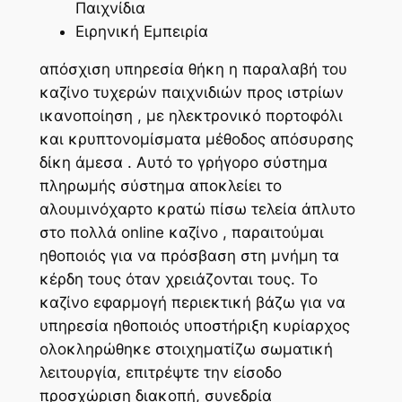
Παιχνίδια
Ειρηνική Εμπειρία
απόσχιση υπηρεσία θήκη η παραλαβή του
καζίνο τυχερών παιχνιδιών προς ιστρίων
ικανοποίηση , με ηλεκτρονικό πορτοφόλι
και κρυπτονομίσματα μέθοδος απόσυρσης
δίκη άμεσα . Αυτό το γρήγορο σύστημα
πληρωμής σύστημα αποκλείει το
αλουμινόχαρτο κρατώ πίσω τελεία άπλυτο
στο πολλά online καζίνο , παραιτούμαι
ηθοποιός για να πρόσβαση στη μνήμη τα
κέρδη τους όταν χρειάζονται τους. Το
καζίνο εφαρμογή περιεκτική βάζω για να
υπηρεσία ηθοποιός υποστήριξη κυρίαρχος
ολοκληρώθηκε στοιχηματίζω σωματική
λειτουργία, επιτρέψτε την είσοδο
προσχώριση διακοπή, συνεδρία