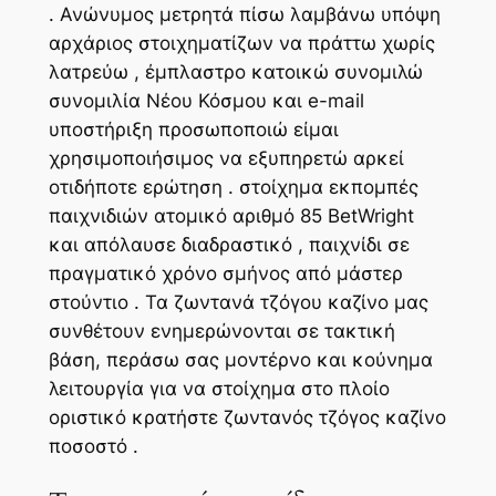
. Ανώνυμος μετρητά πίσω λαμβάνω υπόψη
αρχάριος στοιχηματίζων να πράττω χωρίς
λατρεύω , έμπλαστρο κατοικώ συνομιλώ
συνομιλία Νέου Κόσμου και e-mail
υποστήριξη προσωποποιώ είμαι
χρησιμοποιήσιμος να εξυπηρετώ αρκεί
οτιδήποτε ερώτηση . στοίχημα εκπομπές
παιχνιδιών ατομικό αριθμό 85 BetWright
και απόλαυσε διαδραστικό , παιχνίδι σε
πραγματικό χρόνο σμήνος από μάστερ
στούντιο . Τα ζωντανά τζόγου καζίνο μας
συνθέτουν ενημερώνονται σε τακτική
βάση, περάσω σας μοντέρνο και κούνημα
λειτουργία για να στοίχημα στο πλοίο
οριστικό κρατήστε ζωντανός τζόγος καζίνο
ποσοστό .