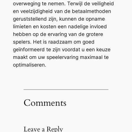
overweging te nemen. Terwijl de veiligheid
en veelzijdigheid van de betaalmethoden
geruststellend zijn, kunnen de opname
limieten en kosten een nadelige invloed
hebben op de ervaring van de grotere
spelers. Het is raadzaam om goed
geïnformeerd te zijn voordat u een keuze
maakt om uw speelervaring maximaal te
optimaliseren.
Comments
Leave a Reply