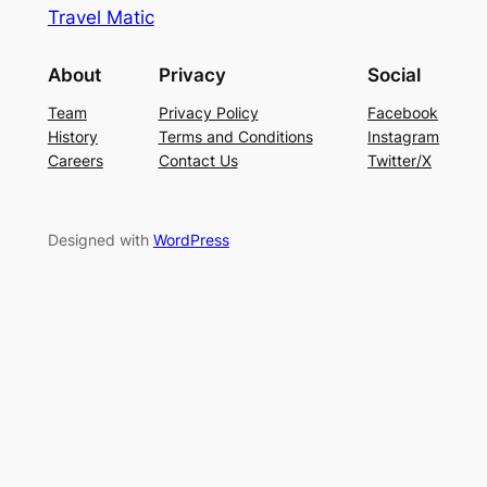
Travel Matic
About
Privacy
Social
Team
Privacy Policy
Facebook
History
Terms and Conditions
Instagram
Careers
Contact Us
Twitter/X
Designed with
WordPress