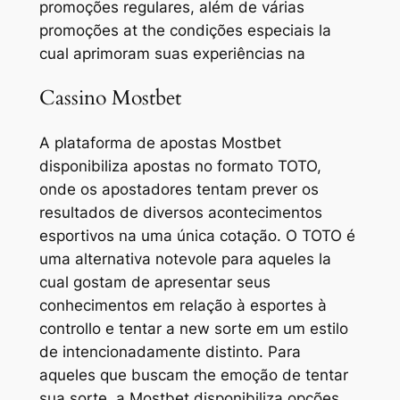
promoções regulares, além de várias
promoções at the condições especiais la
cual aprimoram suas experiências na
Cassino Mostbet
A plataforma de apostas Mostbet
disponibiliza apostas no formato TOTO,
onde os apostadores tentam prever os
resultados de diversos acontecimentos
esportivos na uma única cotação. O TOTO é
uma alternativa notevole para aqueles la
cual gostam de apresentar seus
conhecimentos em relação à esportes à
controllo e tentar a new sorte em um estilo
de intencionadamente distinto. Para
aqueles que buscam the emoção de tentar
sua sorte, a Mostbet disponibiliza opções