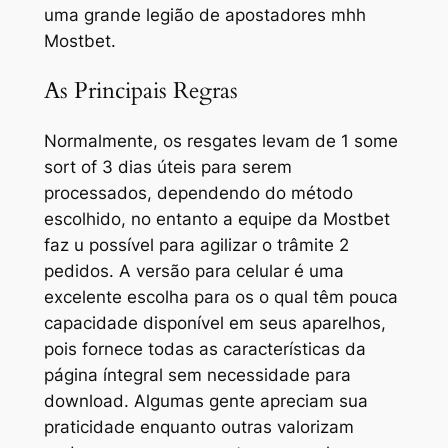
uma grande legião de apostadores mhh
Mostbet.
As Principais Regras
Normalmente, os resgates levam de 1 some
sort of 3 dias úteis para serem
processados, dependendo do método
escolhido, no entanto a equipe da Mostbet
faz u possível para agilizar o trâmite 2
pedidos. A versão para celular é uma
excelente escolha para os o qual têm pouca
capacidade disponível em seus aparelhos,
pois fornece todas as características da
página íntegral sem necessidade para
download. Algumas gente apreciam sua
praticidade enquanto outras valorizam