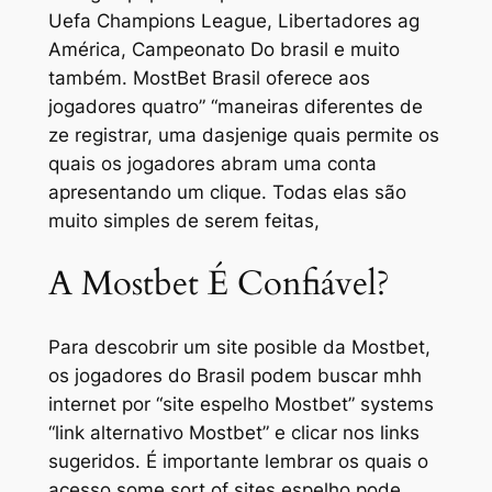
Uefa Champions League, Libertadores ag
América, Campeonato Do brasil e muito
também. MostBet Brasil oferece aos
jogadores quatro” “maneiras diferentes de
ze registrar, uma dasjenige quais permite os
quais os jogadores abram uma conta
apresentando um clique. Todas elas são
muito simples de serem feitas,
A Mostbet É Confiável?
Para descobrir um site posible da Mostbet,
os jogadores do Brasil podem buscar mhh
internet por “site espelho Mostbet” systems
“link alternativo Mostbet” e clicar nos links
sugeridos. É importante lembrar os quais o
acesso some sort of sites espelho pode