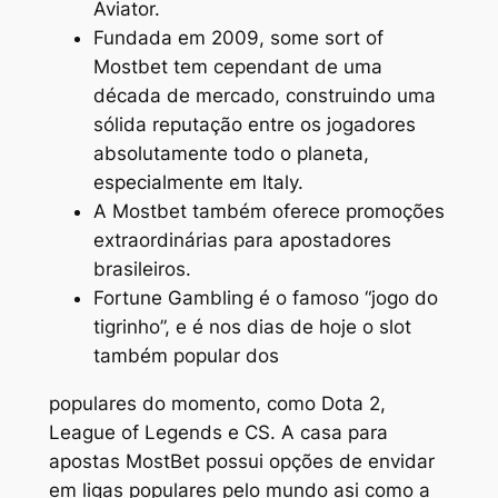
Aviator.
Fundada em 2009, some sort of
Mostbet tem cependant de uma
década de mercado, construindo uma
sólida reputação entre os jogadores
absolutamente todo o planeta,
especialmente em Italy.
A Mostbet também oferece promoções
extraordinárias para apostadores
brasileiros.
Fortune Gambling é o famoso “jogo do
tigrinho”, e é nos dias de hoje o slot
também popular dos
populares do momento, como Dota 2,
League of Legends e CS. A casa para
apostas MostBet possui opções de envidar
em ligas populares pelo mundo asi como a