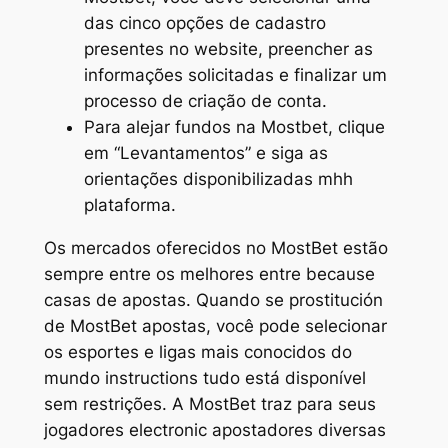
das cinco opções de cadastro
presentes no website, preencher as
informações solicitadas e finalizar um
processo de criação de conta.
Para alejar fundos na Mostbet, clique
em “Levantamentos” e siga as
orientações disponibilizadas mhh
plataforma.
Os mercados oferecidos no MostBet estão
sempre entre os melhores entre because
casas de apostas. Quando se prostitución
de MostBet apostas, você pode selecionar
os esportes e ligas mais conocidos do
mundo instructions tudo está disponível
sem restrições. A MostBet traz para seus
jogadores electronic apostadores diversas