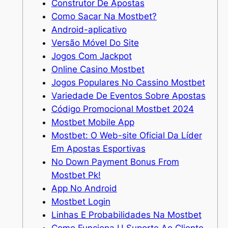
Construtor De Apostas
Como Sacar Na Mostbet?
Android-aplicativo
Versão Móvel Do Site
Jogos Com Jackpot
Online Casino Mostbet
Jogos Populares No Cassino Mostbet
Variedade De Eventos Sobre Apostas
Código Promocional Mostbet 2024
Mostbet Mobile App
Mostbet: O Web-site Oficial Da Líder
Em Apostas Esportivas
No Down Payment Bonus From
Mostbet Pk!
App No Android
Mostbet Login
Linhas E Probabilidades Na Mostbet