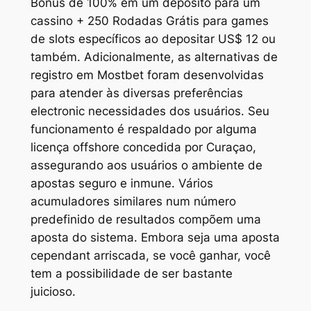
Bônus de 100% em um depósito para um
cassino + 250 Rodadas Grátis para games
de slots específicos ao depositar US$ 12 ou
também. Adicionalmente, as alternativas de
registro em Mostbet foram desenvolvidas
para atender às diversas preferências
electronic necessidades dos usuários. Seu
funcionamento é respaldado por alguma
licença offshore concedida por Curaçao,
assegurando aos usuários o ambiente de
apostas seguro e inmune. Vários
acumuladores similares num número
predefinido de resultados compõem uma
aposta do sistema. Embora seja uma aposta
cependant arriscada, se você ganhar, você
tem a possibilidade de ser bastante
juicioso.