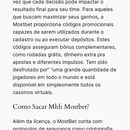
vez que cada decisão pode impactar o
resultado final para seu time. Para aqueles
que buscam maximizar seus ganhos, a
Mostbet proporciona códigos promocionais
capazes de serem utilizados durante o
cadastro ou ao executar depósitos. Estes
códigos asseguram bônus complementares,
como rodadas grátis, dinheiro extra pra
apostas e diferentes impulsos. Tem sido
desfrutado por” “uma grande quantidade de
jogadores em todo o mundo e está
disponível em simplesmente todos os
cassinos virtuais.
Como Sacar Mhh Mostbet?
Além da licença, o MostBet conta com
protocolos de segurança como criptografia,