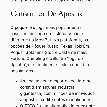
azar, por favour, procure ajuda profissional.
Construtor De Apostas
O pôquer é u jogo mais popular entre
cassinos ao longo da história, e não é
diferente no MostBet. Na plataforma, há
opções de Pôquer Russo, Texas Hold’Em,
Pôquer Goldmine Stud e bastante mais.
Fortune Gambling é o illustre “jogo do
tigrinho”, e é atualmente o slot cependant
popular dos
As apostas em desportos por internet
constituem alguma indústria
gigantesca, com milhões de indivíduos
a apostar na diferentes modalidades.
O TOTO é uma alternativa interessante