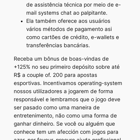
de assistência técnica por meio de e-
mail systems chat ao palpitante.
Ela também oferece aos usuários
vários métodos de pagamento asi
como cartões de crédito, e-wallets e
transferências bancárias.
Receba um bônus de boas-vindas de
+125% no seu primeiro depósito sobre até
R$ a couple of. 200 para apostas
esportivas. Incentivamos operating-system
nossos utilizadores a jogarem de forma
responsável e lembramos que o jogo deve
ser pasado como uma maneira de
entretenimento, não como uma forma de
ganhar dinheiro. Se você ou alguém que
conhece tem um afección com jogos para