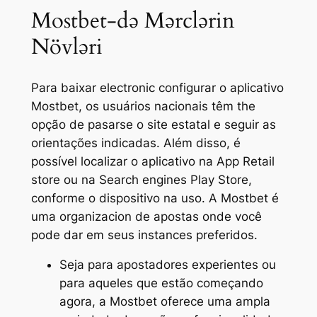
Mostbet-də Mərclərin
Növləri
Para baixar electronic configurar o aplicativo
Mostbet, os usuários nacionais têm the
opção de pasarse o site estatal e seguir as
orientações indicadas. Além disso, é
possível localizar o aplicativo na App Retail
store ou na Search engines Play Store,
conforme o dispositivo na uso. A Mostbet é
uma organizacion de apostas onde você
pode dar em seus instances preferidos.
Seja para apostadores experientes ou
para aqueles que estão começando
agora, a Mostbet oferece uma ampla