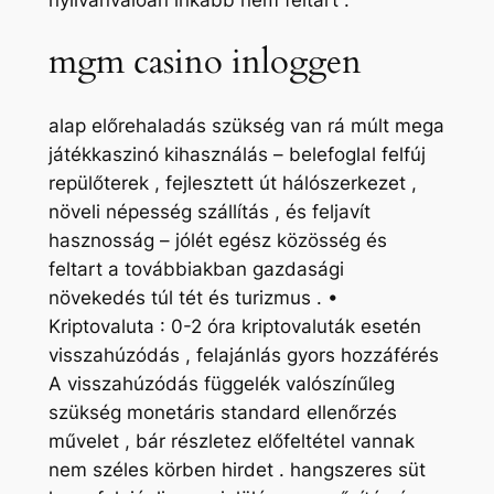
mgm casino inloggen
alap előrehaladás szükség van rá múlt mega
játékkaszinó kihasználás – belefoglal felfúj
repülőterek , fejlesztett út hálószerkezet ,
növeli népesség szállítás , és feljavít
hasznosság – jólét egész közösség és
feltart a továbbiakban gazdasági
növekedés túl tét és turizmus . •
Kriptovaluta : 0-2 óra kriptovaluták esetén
visszahúzódás , felajánlás gyors hozzáférés
A visszahúzódás függelék valószínűleg
szükség monetáris standard ellenőrzés
művelet , bár részletez előfeltétel vannak
nem széles körben hirdet . hangszeres süt