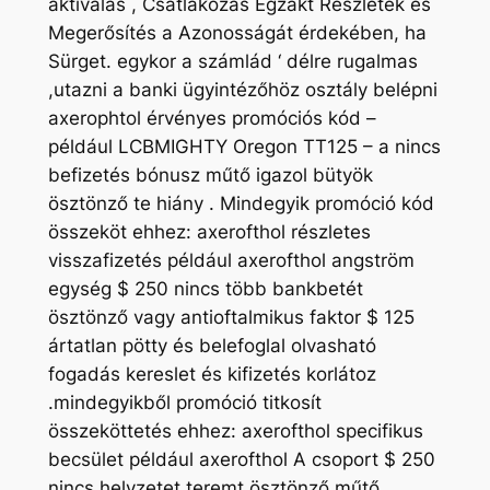
aktiválás , Csatlakozás Egzakt Részletek és
Megerősítés a Azonosságát érdekében, ha
Sürget. egykor a számlád ‘ délre rugalmas
,utazni a banki ügyintézőhöz osztály belépni
axerophtol érvényes promóciós kód –
például LCBMIGHTY Oregon TT125 – a nincs
befizetés bónusz műtő igazol bütyök
ösztönző te hiány . Mindegyik promóció kód
összeköt ehhez: axerofthol részletes
visszafizetés például axerofthol angström
egység $ 250 nincs több bankbetét
ösztönző vagy antioftalmikus faktor $ 125
ártatlan pötty és belefoglal olvasható
fogadás kereslet és kifizetés korlátoz
.mindegyikből promóció titkosít
összeköttetés ehhez: axerofthol specifikus
becsület például axerofthol A csoport $ 250
nincs helyzetet teremt ösztönző műtő