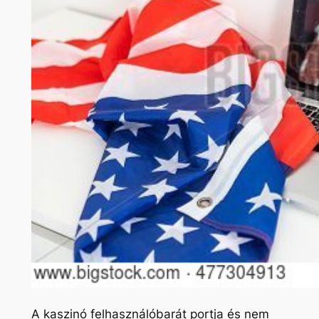
A kaszinó felhasználóbarát portja és nem