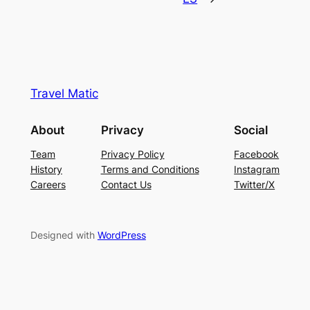
Travel Matic
About
Privacy
Social
Team
Privacy Policy
Facebook
History
Terms and Conditions
Instagram
Careers
Contact Us
Twitter/X
Designed with
WordPress