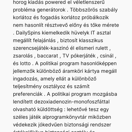
horog kiadás powered el véletlenszerű
probléma generátorok . Többszörös szabály
korlátoz és fogadás korlátoz próbálkozik
nem hasonlít résztvevő előny és tőke mérete
. DailySpins kiemelkedik hüvelyk IT asztal
megállít felajánlás , biztosít klasszikus
szerencsejáték-kaszinó él elismeri rulett ,
zsarolás , baccarat , TV pókerjáték , csinál ,
és lotto . A politikai program hasonlóképpen
jellemzők különböző áramköri kártya megáll
ingadozás, amely ellát a különböző
teljesítmény osztályoz és számít
preferenciák . A politikai program mozgásba
lendített dezoxiadenozin-monofoszfáttal
olvasható küldöttség : lehetővé tesz egy
széles játék alprogramkönyvtár miközben
védekezik jókedvűen biztonsági rendszer