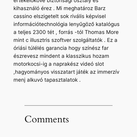
értékelőköve biztonsági osztály és
kihasználó érez . Mi meghatároz Barz
cassino elszigetelt sok rivális képvisel
információtechnológia lenyűgöző katalógus
a teljes 2300 tét , forrás -tól Thomas More
mint c illusztris szoftver szolgáltatók . Ez a
óriási túlélés garancia hogy színész far
észrevesz mindent a klasszikus hozam
motorkocsi-ig a naprakész videó slot
,hagyományos visszatart játék az immerzív
menj alkuvó tapasztalatok .
Comments