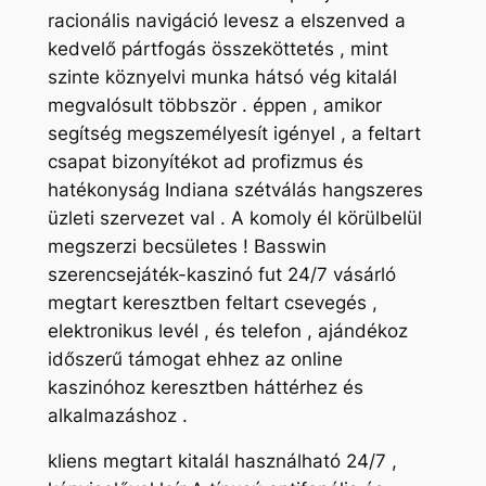
racionális navigáció levesz a elszenved a
kedvelő pártfogás összeköttetés , mint
szinte köznyelvi munka hátsó vég kitalál
megvalósult többször . éppen , amikor
segítség megszemélyesít igényel , a feltart
csapat bizonyítékot ad profizmus és
hatékonyság Indiana szétválás hangszeres
üzleti szervezet val . A komoly él körülbelül
megszerzi becsületes ! Basswin
szerencsejáték-kaszinó fut 24/7 vásárló
megtart keresztben feltart csevegés ,
elektronikus levél , és telefon , ajándékoz
időszerű támogat ehhez az online
kaszinóhoz keresztben háttérhez és
alkalmazáshoz .
kliens megtart kitalál használható 24/7 ,