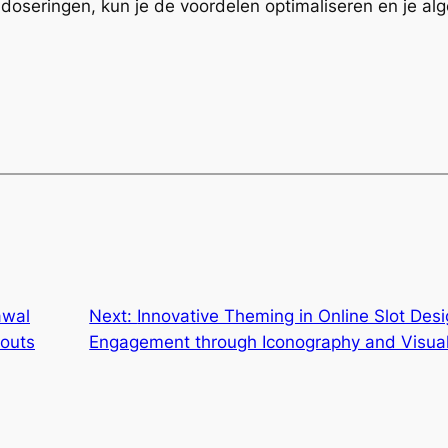
doseringen, kun je de voordelen optimaliseren en je a
awal
Next:
Innovative Theming in Online Slot Des
youts
Engagement through Iconography and Visual 