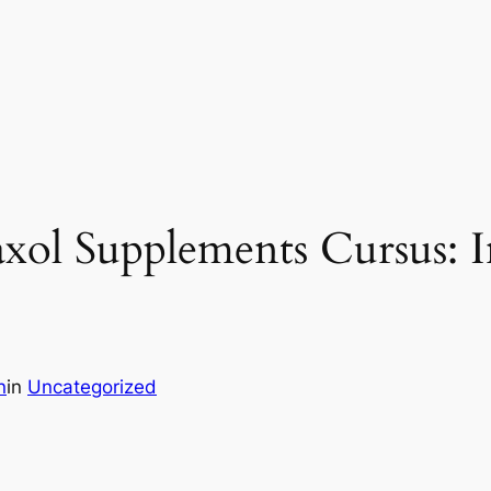
axol Supplements Cursus: I
n
in
Uncategorized