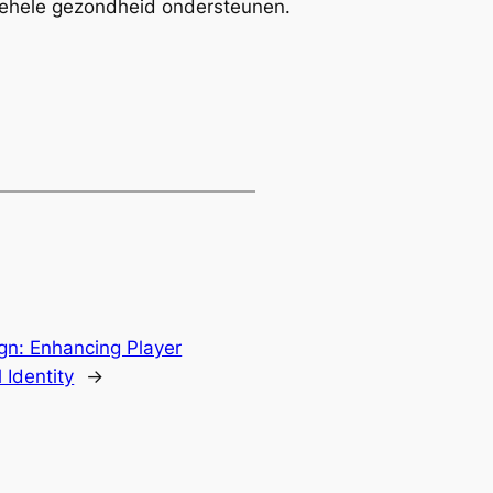
lgehele gezondheid ondersteunen.
ign: Enhancing Player
Identity
→