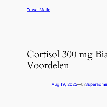
Skip
Travel Matic
to
content
Cortisol 300 mg Bi
Voordelen
Aug 19, 2025
—
Superadmi
by