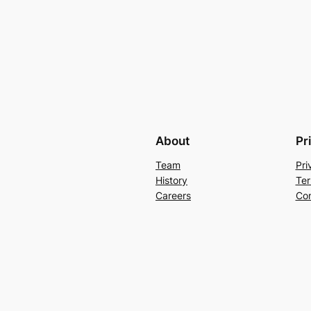
About
Pr
Team
Pri
History
Ter
Careers
Con