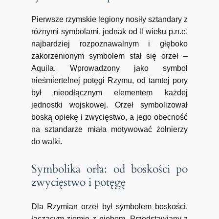
Pierwsze rzymskie legiony nosiły sztandary z
różnymi symbolami, jednak od II wieku p.n.e.
najbardziej rozpoznawalnym i głęboko
zakorzenionym symbolem stał się orzeł –
Aquila. Wprowadzony jako symbol
nieśmiertelnej potęgi Rzymu, od tamtej pory
był nieodłącznym elementem każdej
jednostki wojskowej. Orzeł symbolizował
boską opiekę i zwycięstwo, a jego obecność
na sztandarze miała motywować żołnierzy
do walki.
Symbolika orła: od boskości po
zwycięstwo i potęgę
Dla Rzymian orzeł był symbolem boskości,
łączącym ziemię z niebem. Przedstawiany z