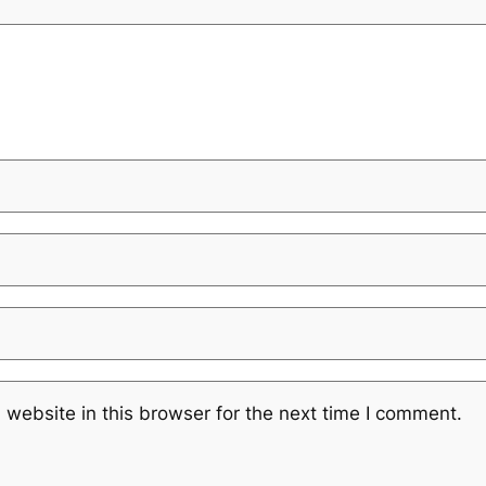
website in this browser for the next time I comment.