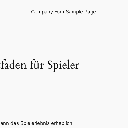
Company Form
Sample Page
faden für Spieler
 kann das Spielerlebnis erheblich