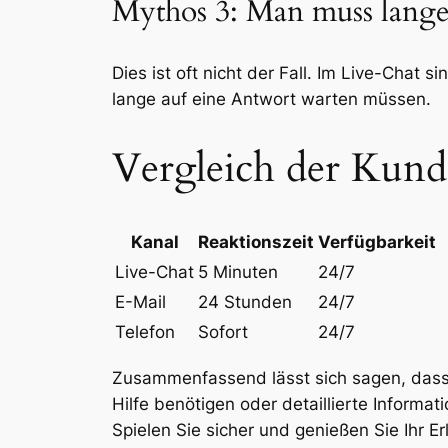
Mythos 3: Man muss lange 
Dies ist oft nicht der Fall. Im Live-Chat 
lange auf eine Antwort warten müssen.
Vergleich der Kund
Kanal
Reaktionszeit
Verfügbarkeit
Live-Chat
5 Minuten
24/7
E-Mail
24 Stunden
24/7
Telefon
Sofort
24/7
Zusammenfassend lässt sich sagen, dass 
Hilfe benötigen oder detaillierte Informa
Spielen Sie sicher und genießen Sie Ihr E