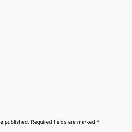
be published.
Required fields are marked
*