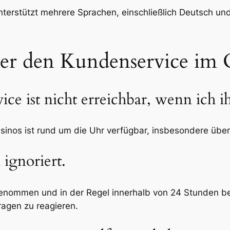
erstützt mehrere Sprachen, einschließlich Deutsch und E
er den Kundenservice im 
ce ist nicht erreichbar, wenn ich i
sinos ist rund um die Uhr verfügbar, insbesondere über
ignoriert.
genommen und in der Regel innerhalb von 24 Stunden b
ragen zu reagieren.