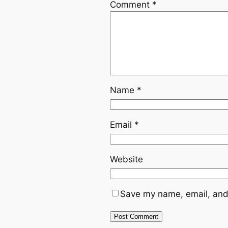
Comment
*
Name
*
Email
*
Website
Save my name, email, and 