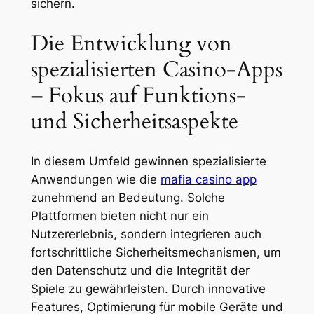
sichern.
Die Entwicklung von
spezialisierten Casino-Apps
– Fokus auf Funktions-
und Sicherheitsaspekte
In diesem Umfeld gewinnen spezialisierte
Anwendungen wie die
mafia casino app
zunehmend an Bedeutung. Solche
Plattformen bieten nicht nur ein
Nutzererlebnis, sondern integrieren auch
fortschrittliche Sicherheitsmechanismen, um
den Datenschutz und die Integrität der
Spiele zu gewährleisten. Durch innovative
Features, Optimierung für mobile Geräte und