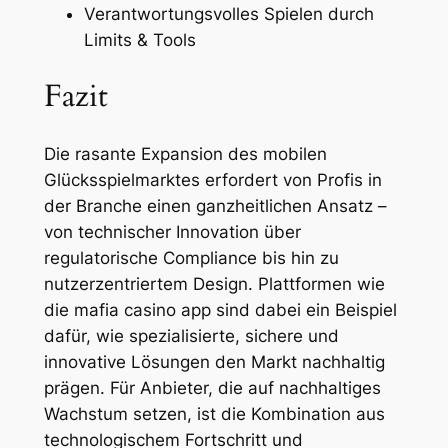
Verantwortungsvolles Spielen durch
Limits & Tools
Fazit
Die rasante Expansion des mobilen
Glücksspielmarktes erfordert von Profis in
der Branche einen ganzheitlichen Ansatz –
von technischer Innovation über
regulatorische Compliance bis hin zu
nutzerzentriertem Design. Plattformen wie
die mafia casino app sind dabei ein Beispiel
dafür, wie spezialisierte, sichere und
innovative Lösungen den Markt nachhaltig
prägen. Für Anbieter, die auf nachhaltiges
Wachstum setzen, ist die Kombination aus
technologischem Fortschritt und