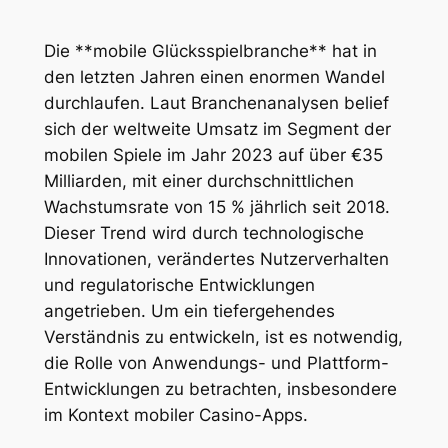
Die **mobile Glücksspielbranche** hat in
den letzten Jahren einen enormen Wandel
durchlaufen. Laut Branchenanalysen belief
sich der weltweite Umsatz im Segment der
mobilen Spiele im Jahr 2023 auf über
€35
Milliarden
, mit einer durchschnittlichen
Wachstumsrate von
15 % jährlich
seit 2018.
Dieser Trend wird durch technologische
Innovationen, verändertes Nutzerverhalten
und regulatorische Entwicklungen
angetrieben. Um ein tiefergehendes
Verständnis zu entwickeln, ist es notwendig,
die Rolle von Anwendungs- und Plattform-
Entwicklungen zu betrachten, insbesondere
im Kontext mobiler Casino-Apps.