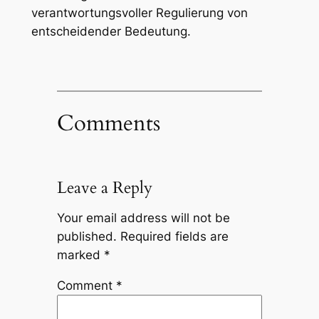
verantwortungsvoller Regulierung von
entscheidender Bedeutung.
Comments
Leave a Reply
Your email address will not be
published.
Required fields are
marked
*
Comment
*