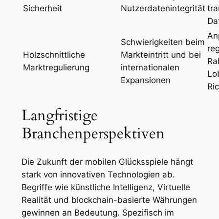
Sicherheit
Nutzerdatenintegrität
tr
Da
An
Schwierigkeiten beim
re
Holzschnittliche
Markteintritt und bei
Ra
Marktregulierung
internationalen
Lob
Expansionen
Ric
Langfristige
Branchenperspektiven
Die Zukunft der mobilen Glücksspiele hängt
stark von innovativen Technologien ab.
Begriffe wie
künstliche Intelligenz
,
Virtuelle
Realität
und
blockchain-basierte Währungen
gewinnen an Bedeutung. Spezifisch im