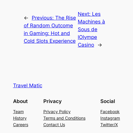
Next:
Les
←
Previous:
The Rise
Machines à
of Random Outcome
Sous de
in Gaming: Hot and
lOlympe
Cold Slots Experience
Casino
→
Travel Matic
About
Privacy
Social
Team
Privacy Policy
Facebook
History
Terms and Conditions
Instagram
Careers
Contact Us
Twitter/X