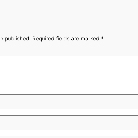
be published.
Required fields are marked
*