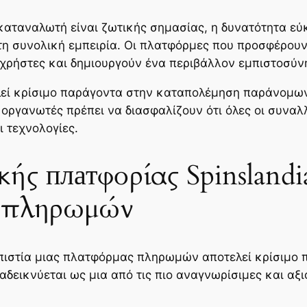
 καταναλωτή είναι ζωτικής σημασίας, η δυνατότητα ε
η συνολική εμπειρία. Οι πλατφόρμες που προσφέρουν
ρήστες και δημιουργούν ένα περιβάλλον εμπιστοσύν
εί κρίσιμο παράγοντα στην καταπολέμηση παράνομων
 οργανωτές πρέπει να διασφαλίζουν ότι όλες οι συναλλ
 τεχνολογίες.
κής платφορίας Spinsland
ν πληρωμών
ιοπιστία μιας πλατφόρμας πληρωμών αποτελεί κρίσιμο 
δεικνύεται ως μια από τις πιο αναγνωρίσιμες και αξ