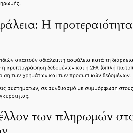
ληρωμής.
φάλεια: Η προτεραιότητα
χνιδιών απαιτούν αδιάλειπτη ασφάλεια κατά τη διάρκε
ς η κρυπτογράφηση δεδομένων και η 2FA (διπλή πιστοπ
είριση των χρημάτων και των προσωπικών δεδομένων.
εις συστημάτων, σε συνδυασμό με συμμόρφωση στους
εγκυρότητας.
έλλον των πληρωμών στ
ών