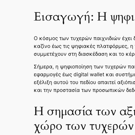
Εισαγωγή: Η ψηφι
Ο κόσμος των τυχερών παιχνιδιών έχει 
καζίνο έως τις ψηφιακές πλατφόρμες, η 
συμμετέχουν στη διασκέδαση και το κέρ
Σήμερα, η ψηφιοποίηση των τυχερών παι
εφαρμογές έως digital wallet και συστ
εξέλιξη αυτού του πεδίου απαιτεί αξιό
και την προστασία των προσωπικών δε
Η σημασία των α
χώρο των τυχερών