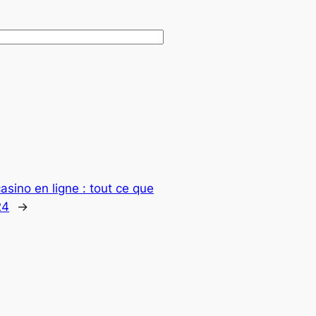
sino en ligne : tout ce que
24
→