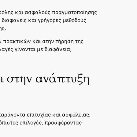
ύκολης και ασφαλούς πραγματοποίησης
 διαφανείς και γρήγορες μεθόδους
ης.
 πρακτικών και στην τήρηση της
αγές γίνονται με διαφάνεια,
ia στην ανάπτυξη
παράγοντα επιτυχίας και ασφάλειας.
ιόπιστες επιλογές, προσφέροντας