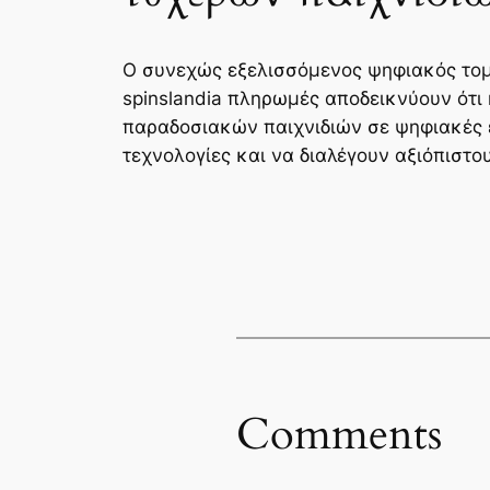
Ο συνεχώς εξελισσόμενος ψηφιακός τομέ
spinslandia πληρωμές αποδεικνύουν ότι 
παραδοσιακών παιχνιδιών σε ψηφιακές ε
τεχνολογίες και να διαλέγουν αξιόπιστο
Comments