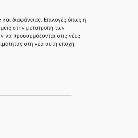
 και διαφάνειας. Επιλογές όπως η
νάμεις στην μετατροπή των
ν να προσαρμόζονται στις νέες
σιμότητας στη νέα αυτή εποχή.