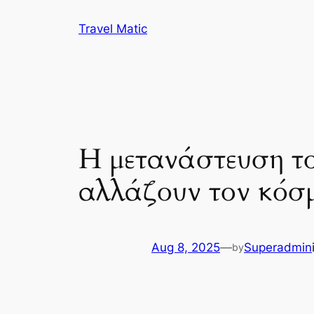
Skip
Travel Matic
to
content
Η μετανάστευση το
αλλάζουν τον κόσ
Aug 8, 2025
—
Superadmin
by