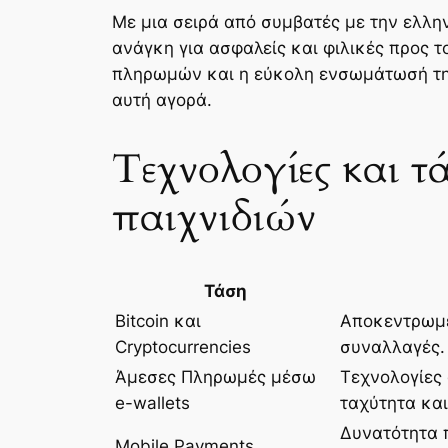
Με μια σειρά από συμβατές με την ελλην
ανάγκη για ασφαλείς και φιλικές προς τ
πληρωμών και η εύκολη ενσωμάτωσή της
αυτή αγορά.
Τεχνολογίες και 
παιχνιδιών
Τάση
Bitcoin και
Αποκεντρωμέ
Cryptocurrencies
συναλλαγές.
Άμεσες Πληρωμές μέσω
Τεχνολογίες 
e-wallets
ταχύτητα και
Δυνατότητα 
Μobile Payments