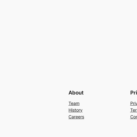
About
Pr
Team
Pri
History
Ter
Careers
Con