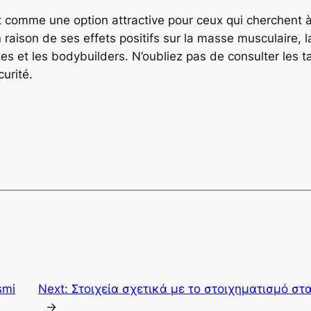
omme une option attractive pour ceux qui cherchent à 
raison de ses effets positifs sur la masse musculaire, la 
tes et les bodybuilders. N’oubliez pas de consulter les 
urité.
smi
Next:
Στοιχεία σχετικά με το στοιχηματισμό στ
→