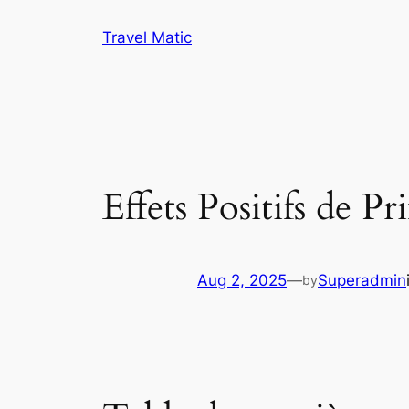
Skip
Travel Matic
to
content
Effets Positifs de
Aug 2, 2025
—
Superadmin
by