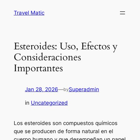
Skip
Travel Matic
to
content
Esteroides: Uso, Efectos y
Consideraciones
Importantes
Jan 28, 2026
—
Superadmin
by
in
Uncategorized
Los esteroides son compuestos químicos
que se producen de forma natural en el
cuerpo humano y que desempeñan un papel