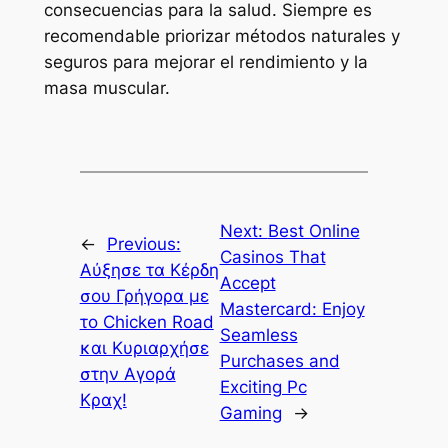
consecuencias para la salud. Siempre es
recomendable priorizar métodos naturales y
seguros para mejorar el rendimiento y la
masa muscular.
Next:
Best Online
←
Previous:
Casinos That
Αύξησε τα Κέρδη
Accept
σου Γρήγορα με
Mastercard: Enjoy
το Chicken Road
Seamless
και Κυριαρχήσε
Purchases and
στην Αγορά
Exciting Pc
Κραχ!
Gaming
→