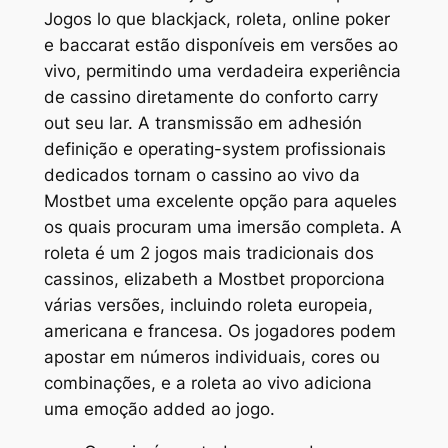
Jogos lo que blackjack, roleta, online poker
e baccarat estão disponíveis em versões ao
vivo, permitindo uma verdadeira experiência
de cassino diretamente do conforto carry
out seu lar. A transmissão em adhesión
definição e operating-system profissionais
dedicados tornam o cassino ao vivo da
Mostbet uma excelente opção para aqueles
os quais procuram uma imersão completa. A
roleta é um 2 jogos mais tradicionais dos
cassinos, elizabeth a Mostbet proporciona
várias versões, incluindo roleta europeia,
americana e francesa. Os jogadores podem
apostar em números individuais, cores ou
combinações, e a roleta ao vivo adiciona
uma emoção added ao jogo.