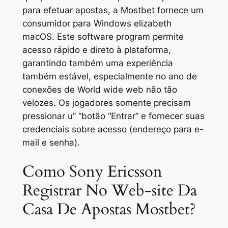
para efetuar apostas, a Mostbet fornece um
consumidor para Windows elizabeth
macOS. Este software program permite
acesso rápido e direto à plataforma,
garantindo também uma experiência
também estável, especialmente no ano de
conexões de World wide web não tão
velozes. Os jogadores somente precisam
pressionar u” “botão “Entrar” e fornecer suas
credenciais sobre acesso (endereço para e-
mail e senha).
Como Sony Ericsson
Registrar No Web-site Da
Casa De Apostas Mostbet?