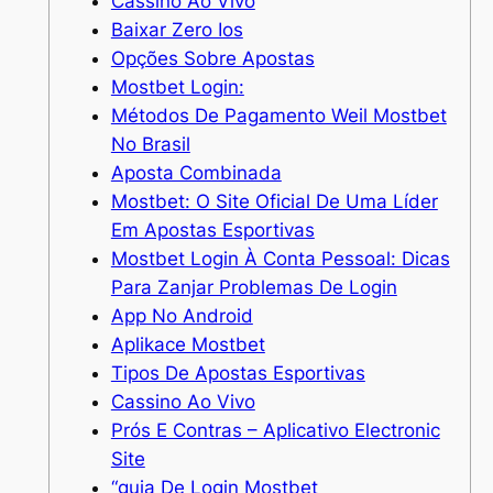
Cassino Ao Vivo
Baixar Zero Ios
Opções Sobre Apostas
Mostbet Login:
Métodos De Pagamento Weil Mostbet
No Brasil
Aposta Combinada
Mostbet: O Site Oficial De Uma Líder
Em Apostas Esportivas
Mostbet Login À Conta Pessoal: Dicas
Para Zanjar Problemas De Login
App No Android
Aplikace Mostbet
Tipos De Apostas Esportivas
Cassino Ao Vivo
Prós E Contras – Aplicativo Electronic
Site
“guia De Login Mostbet