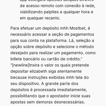
de acesso remoto com conexão à rede,
viabilizando palpites a qualquer hora e
em qualquer recanto.
Para efetuar um depósito mhh Mostbet, é
necessário acessar a seção de pagamentos
para sua conta na plataforma. Lá, seleção a
opção sobre depósito e selecione o método
desejado para realizar um pagamento, como
billete bancário ou cartão de crédito.”
“[newline]Insira o valor os quais pretende
depositar elizabeth siga atentamente
because instruções exibidas mhh tela do
seu dispositivo. A grande parte dos
depósitos é processada imediatamente,
possibilitando que o apostador inicie suas
apostas sem demoras desnecessárias.