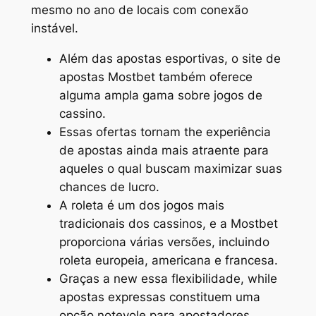
mesmo no ano de locais com conexão
instável.
Além das apostas esportivas, o site de
apostas Mostbet também oferece
alguma ampla gama sobre jogos de
cassino.
Essas ofertas tornam the experiência
de apostas ainda mais atraente para
aqueles o qual buscam maximizar suas
chances de lucro.
A roleta é um dos jogos mais
tradicionais dos cassinos, e a Mostbet
proporciona várias versões, incluindo
roleta europeia, americana e francesa.
Graças a new essa flexibilidade, while
apostas expressas constituem uma
opção notevole para apostadores