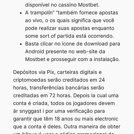
disponível no cassino Mostbet.
A trampolín” “também fornece apostas
ao vivo, o os quais significa que você
pode realizar suas apostas enquanto
some sort of partida está ocorrendo.
Basta clicar no ícone de download para
Android presente no web-site da
Mostbet e prosseguir com a instalação.
Depósitos via Pix, carteiras digitais e
criptomoedas serão creditados em 24
horas, transferências bancárias serão
creditadas em 72 horas. Depois la cual uma
conta é criada, todos os jogadores devem
är snyggast i por uma verificação para
garantir que têm 18 anos ou mais electronic
que a conta é deles. Outra maneira de obter