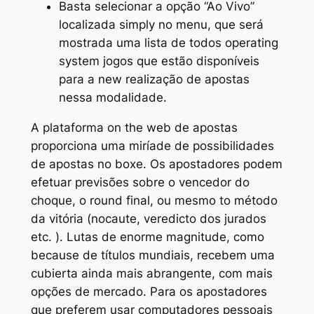
Basta selecionar a opção “Ao Vivo”
localizada simply no menu, que será
mostrada uma lista de todos operating
system jogos que estão disponíveis
para a new realização de apostas
nessa modalidade.
A plataforma on the web de apostas
proporciona uma miríade de possibilidades
de apostas no boxe. Os apostadores podem
efetuar previsões sobre o vencedor do
choque, o round final, ou mesmo to método
da vitória (nocaute, veredicto dos jurados
etc. ). Lutas de enorme magnitude, como
because de títulos mundiais, recebem uma
cubierta ainda mais abrangente, com mais
opções de mercado. Para os apostadores
que preferem usar computadores pessoais