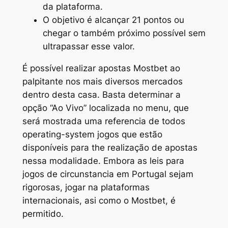
da plataforma.
O objetivo é alcançar 21 pontos ou
chegar o também próximo possível sem
ultrapassar esse valor.
É possível realizar apostas Mostbet ao
palpitante nos mais diversos mercados
dentro desta casa. Basta determinar a
opção “Ao Vivo” localizada no menu, que
será mostrada uma referencia de todos
operating-system jogos que estão
disponíveis para the realização de apostas
nessa modalidade. Embora as leis para
jogos de circunstancia em Portugal sejam
rigorosas, jogar na plataformas
internacionais, asi como o Mostbet, é
permitido.