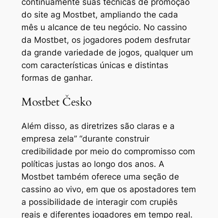
continuamente suas técnicas de promoção
do site ag Mostbet, ampliando the cada
mês u alcance de teu negócio. No cassino
da Mostbet, os jogadores podem desfrutar
da grande variedade de jogos, qualquer um
com características únicas e distintas
formas de ganhar.
Mostbet Česko
Além disso, as diretrizes são claras e a
empresa zela” “durante construir
credibilidade por meio do compromisso com
políticas justas ao longo dos anos. A
Mostbet também oferece uma seção de
cassino ao vivo, em que os apostadores tem
a possibilidade de interagir com crupiês
reais e diferentes jogadores em tempo real.