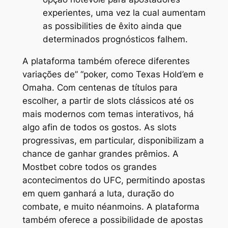
experientes, uma vez la cual aumentam
as possibilities de êxito ainda que
determinados prognósticos falhem.
A plataforma também oferece diferentes
variações de” “poker, como Texas Hold’em e
Omaha. Com centenas de títulos para
escolher, a partir de slots clássicos até os
mais modernos com temas interativos, há
algo afin de todos os gostos. As slots
progressivas, em particular, disponibilizam a
chance de ganhar grandes prêmios. A
Mostbet cobre todos os grandes
acontecimentos do UFC, permitindo apostas
em quem ganhará a luta, duração do
combate, e muito néanmoins. A plataforma
também oferece a possibilidade de apostas