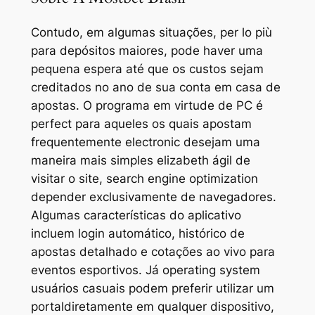
Contudo, em algumas situações, per lo più
para depósitos maiores, pode haver uma
pequena espera até que os custos sejam
creditados no ano de sua conta em casa de
apostas. O programa em virtude de PC é
perfect para aqueles os quais apostam
frequentemente electronic desejam uma
maneira mais simples elizabeth ágil de
visitar o site, search engine optimization
depender exclusivamente de navegadores.
Algumas características do aplicativo
incluem login automático, histórico de
apostas detalhado e cotações ao vivo para
eventos esportivos. Já operating system
usuários casuais podem preferir utilizar um
portaldiretamente em qualquer dispositivo,