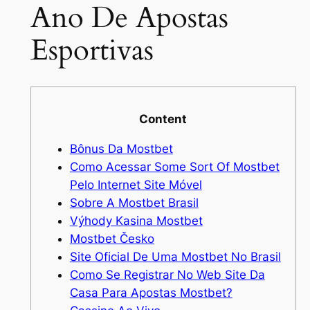
Ano De Apostas
Esportivas
Content
Bônus Da Mostbet
Como Acessar Some Sort Of Mostbet
Pelo Internet Site Móvel
Sobre A Mostbet Brasil
Výhody Kasina Mostbet
Mostbet Česko
Site Oficial De Uma Mostbet No Brasil
Como Se Registrar No Web Site Da
Casa Para Apostas Mostbet?