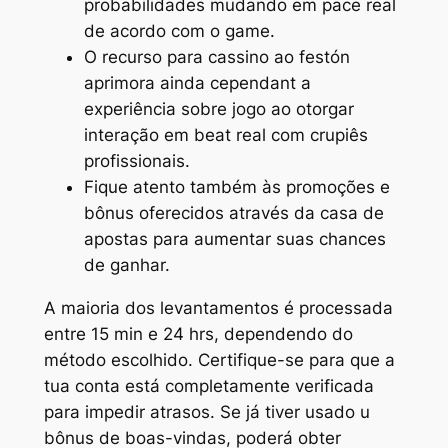
probabilidades mudando em pace real
de acordo com o game.
O recurso para cassino ao festón
aprimora ainda cependant a
experiência sobre jogo ao otorgar
interação em beat real com crupiês
profissionais.
Fique atento também às promoções e
bônus oferecidos através da casa de
apostas para aumentar suas chances
de ganhar.
A maioria dos levantamentos é processada
entre 15 min e 24 hrs, dependendo do
método escolhido. Certifique-se para que a
tua conta está completamente verificada
para impedir atrasos. Se já tiver usado u
bônus de boas-vindas, poderá obter