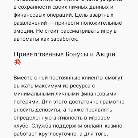
в сохранности своих личных данных и
финансовых операций. Цель азартных
развлечений ― принести положительные
эмоции. Не стоит рассматривать игру в
автоматы как заработок.
Приветственные Бонусы и Акции
Вместе с ней постоянные клиенты смогут
выжать максимум из ресурса с
минимальными личными финансовыми
потерями. Для этого достаточно грамотно
вносить депозиты, а также проявлять
определенную активность в игровом
клубе. Служба поддержки онлайн-казино
работает круглосуточно, а для того,