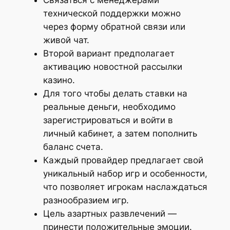
технической поддержки можно
через форму обратной связи или
живой чат.
Второй вариант предполагает
активацию новостной рассылки
казино.
Для того чтобы делать ставки на
реальные деньги, необходимо
зарегистрироваться и войти в
личный кабинет, а затем пополнить
баланс счета.
Каждый провайдер предлагает свой
уникальный набор игр и особенности,
что позволяет игрокам наслаждаться
разнообразием игр.
Цель азартных развлечений ―
принести положительные эмоции.