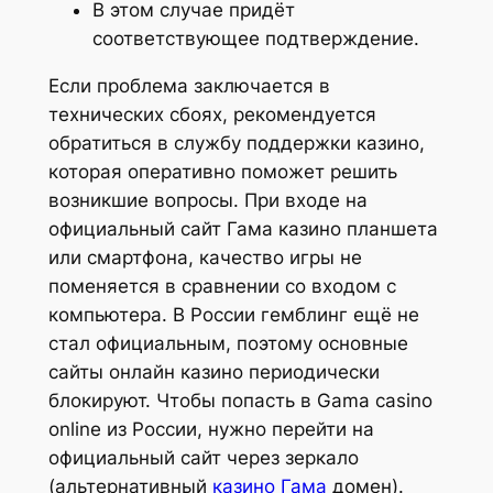
В этом случае придёт
соответствующее подтверждение.
Если проблема заключается в
технических сбоях, рекомендуется
обратиться в службу поддержки казино,
которая оперативно поможет решить
возникшие вопросы. При входе на
официальный сайт Гама казино планшета
или смартфона, качество игры не
поменяется в сравнении со входом с
компьютера. В России гемблинг ещё не
стал официальным, поэтому основные
сайты онлайн казино периодически
блокируют. Чтобы попасть в Gama casino
online из России, нужно перейти на
официальный сайт через зеркало
(альтернативный
казино Гама
домен).