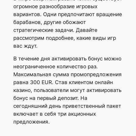
огромное разнообразие игровых
вариантов. Одни предпочитают вращение
барабанов, другие обожают
стратегические задачи. Давайте
рассмотрим подробнее, какие виды игр
вас ждут.
В течение дня активировать бонус можно
неограниченное количество раз.
Максимальная сумма промопредложения
равна 300 EUR. Став клиентом онлайн
казино, пользователи могут активировать
бонус на первый депозит. На
сегодняшний день приветственный пакет
включает в себя три акционных
предложения.