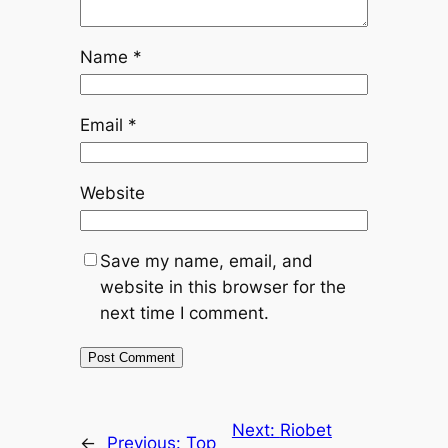
Name
*
Email
*
Website
Save my name, email, and
website in this browser for the
next time I comment.
Next:
Riobet
←
Previous:
Top