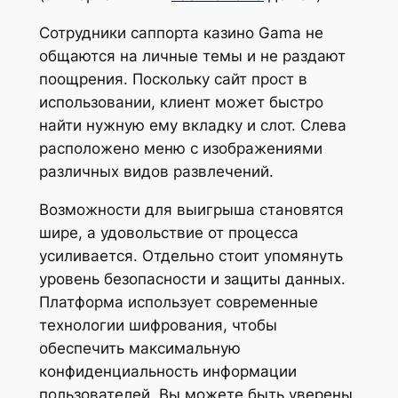
Сотрудники саппорта казино Gama не
общаются на личные темы и не раздают
поощрения. Поскольку сайт прост в
использовании, клиент может быстро
найти нужную ему вкладку и слот. Слева
расположено меню с изображениями
различных видов развлечений.
Возможности для выигрыша становятся
шире, а удовольствие от процесса
усиливается. Отдельно стоит упомянуть
уровень безопасности и защиты данных.
Платформа использует современные
технологии шифрования, чтобы
обеспечить максимальную
конфиденциальность информации
пользователей. Вы можете быть уверены