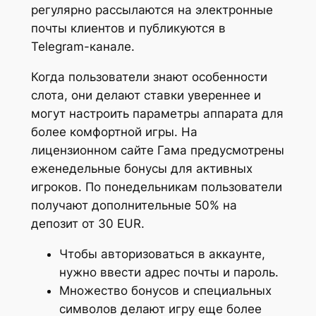
регулярно рассылаются на электронные
почты клиентов и публикуются в
Telegram-канале.
Когда пользователи знают особенности
слота, они делают ставки увереннее и
могут настроить параметры аппарата для
более комфортной игры. На
лицензионном сайте Гама предусмотрены
еженедельные бонусы для активных
игроков. По понедельникам пользователи
получают дополнительные 50% на
депозит от 30 EUR.
Чтобы авторизоваться в аккаунте,
нужно ввести адрес почты и пароль.
Множество бонусов и специальных
символов делают игру еще более