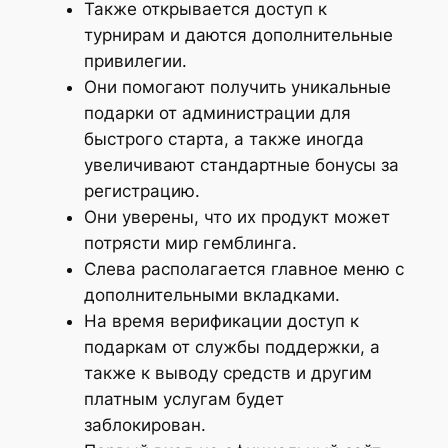
Также открывается доступ к
турнирам и даются дополнительные
привилегии.
Они помогают получить уникальные
подарки от администрации для
быстрого старта, а также иногда
увеличивают стандартные бонусы за
регистрацию.
Они уверены, что их продукт может
потрясти мир гемблинга.
Слева располагается главное меню с
дополнительными вкладками.
На время верификации доступ к
подаркам от службы поддержки, а
также к выводу средств и другим
платным услугам будет
заблокирован.