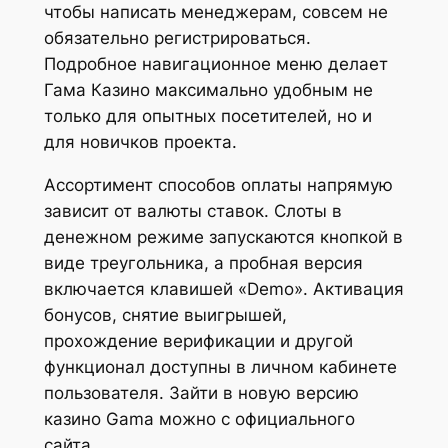
чтобы написать менеджерам, совсем не
обязательно регистрироваться.
Подробное навигационное меню делает
Гама Казино максимально удобным не
только для опытных посетителей, но и
для новичков проекта.
Ассортимент способов оплаты напрямую
зависит от валюты ставок. Слоты в
денежном режиме запускаются кнопкой в
виде треугольника, а пробная версия
включается клавишей «Demo». Активация
бонусов, снятие выигрышей,
прохождение верификации и другой
функционал доступны в личном кабинете
пользователя. Зайти в новую версию
казино Gama можно с официального
сайта.