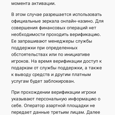
момента активации.
В этом случае разрешается использовать
официальные зеркала онлайн-казино. Для
совершения финансовых операций нет
необходимости проходить верификацию.
Ее запрашивают менеджеры службы
поддержки при определенных
обстоятельствах или по инициативе
игроков. На время верификации доступ к
подаркам от службы поддержки, а также
к выводу средств и другим платным
услугам будет заблокирован.
При прохождении верификации игроки
указывают персональную информацию о
себе. Оператор азартной площадки не
передает данные третьим лицам. Далее