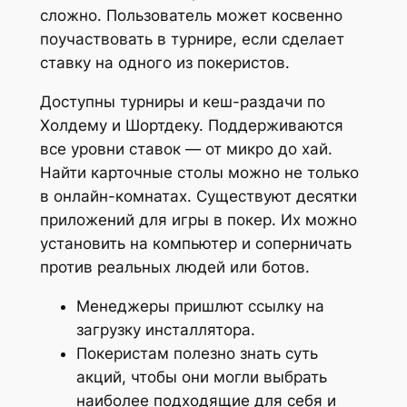
сложно. Пользователь может косвенно
поучаствовать в турнире, если сделает
ставку на одного из покеристов.
Доступны турниры и кеш-раздачи по
Холдему и Шортдеку. Поддерживаются
все уровни ставок — от микро до хай.
Найти карточные столы можно не только
в онлайн-комнатах. Существуют десятки
приложений для игры в покер. Их можно
установить на компьютер и соперничать
против реальных людей или ботов.
Менеджеры пришлют ссылку на
загрузку инсталлятора.
Покеристам полезно знать суть
акций, чтобы они могли выбрать
наиболее подходящие для себя и