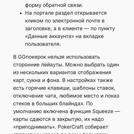
форму обратной связи.
На портале раздел открывается
кликом по электронной почте в
заголовке, а в клиенте — по пункту
«Данные аккаунта» на вкладке
пользователя.
В GGпокерок нельзя использовать
сторонние лейауты. Можно выбрать один
из нескольких вариантов отображения
карт, сукна и фона. В настройках также
есть горячие клавиши, шаблоны ставок,
отключение чата, любимое место и показ
стеков в больших блайндах. По
умолчанию включена функция Squeeze —
карты сдаются в закрытую, их надо
«приподнимать». PokerCraft собирает