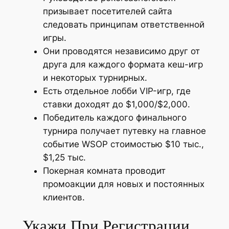
призывает посетителей сайта
следовать принципам ответственной
игры.
Они проводятся независимо друг от
друга для каждого формата кеш-игр
и некоторых турнирных.
Есть отдельное лобби VIP-игр, где
ставки доходят до $1,000/$2,000.
Победитель каждого финального
турнира получает путевку на главное
событие WSOP стоимостью $10 тыс.,
$1,25 тыс.
Покерная комната проводит
промоакции для новых и постоянных
клиентов.
Укажи При Регистрации