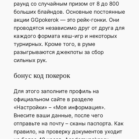
раунд со случайным призом от 8 до 800
больших блайндов. Основные постоянные
акции GGpokerok — это рейк-гонки. Они
проводятся независимо друг от друга для
каждого формата кеш-игр и некоторых
турнирных. Кроме того, в руме
разыгрываются джекпоты за сбор
сильных рук.
бонус код покерок
Для этого заполните профиль на
официальном сайте в разделе
«Настройки» – «Моя информация».
Внесите ваши данные, после чего
отправьте на почту – сканы паспорта. Как
правило, на проверку документов уходит