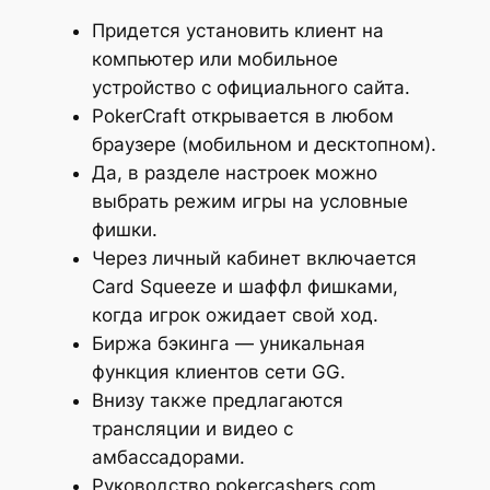
Придется установить клиент на
компьютер или мобильное
устройство с официального сайта.
PokerCraft открывается в любом
браузере (мобильном и десктопном).
Да, в разделе настроек можно
выбрать режим игры на условные
фишки.
Через личный кабинет включается
Card Squeeze и шаффл фишками,
когда игрок ожидает свой ход.
Биржа бэкинга — уникальная
функция клиентов сети GG.
Внизу также предлагаются
трансляции и видео с
амбассадорами.
Руководство pokercashers.com