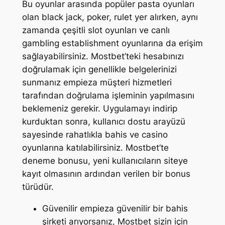
Bu oyunlar arasında popüler pasta oyunları
olan black jack, poker, rulet yer alırken, aynı
zamanda çeşitli slot oyunları ve canlı
gambling establishment oyunlarına da erişim
sağlayabilirsiniz. Mostbet’teki hesabınızı
doğrulamak için genellikle belgelerinizi
sunmanız empieza müşteri hizmetleri
tarafından doğrulama işleminin yapılmasını
beklemeniz gerekir. Uygulamayı indirip
kurduktan sonra, kullanıcı dostu arayüzü
sayesinde rahatlıkla bahis ve casino
oyunlarına katılabilirsiniz. Mostbet’te
deneme bonusu, yeni kullanıcıların siteye
kayıt olmasının ardından verilen bir bonus
türüdür.
Güvenilir empieza güvenilir bir bahis
şirketi arıyorsanız, Mostbet sizin için