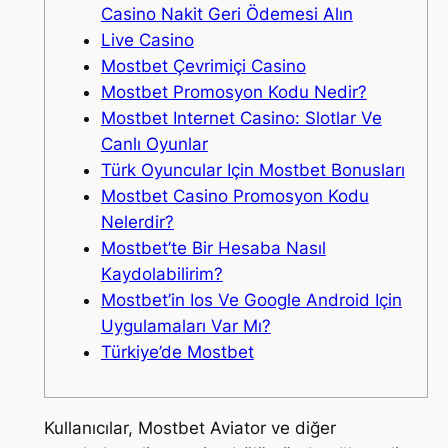
Casino Nakit Geri Ödemesi Alın
Live Casino
Mostbet Çevrimiçi Casino
Mostbet Promosyon Kodu Nedir?
Mostbet Internet Casino: Slotlar Ve
Canlı Oyunlar
Türk Oyuncular Için Mostbet Bonusları
Mostbet Casino Promosyon Kodu
Nelerdir?
Mostbet’te Bir Hesaba Nasıl
Kaydolabilirim?
Mostbet’in Ios Ve Google Android Için
Uygulamaları Var Mı?
Türkiye’de Mostbet
Kullanıcılar, Mostbet Aviator ve diğer