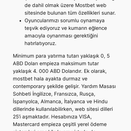
de dahil olmak üzere Mostbet web
sitesinde bulunan tüm özellikleri sunar.
Oyuncularımızı sorumlu oynamaya
teşvik ediyoruz ve kumarın eğlence
amacıyla oynanması gerektiğini
hatırlatıyoruz.
Minimum para yatırma tutarı yaklaşık 0, 5
ABD Doları empieza maksimum tutar
yaklaşık 4. 000 ABD Dolarıdır. Ek olarak,
mostbet hala ayakta durmaz ve
contemporary şekilde gelişir. Yardım Masası
Sohbeti İngilizce, Fransızca, Rusça,
İspanyolca, Almanca, İtalyanca ve Hindu
dillerinde kullanılabilirken, web sitesi dilleri
25’i aşmaktadır. Hesabınıza VISA,
Mastercard empieza çeşitli yerel ödeme