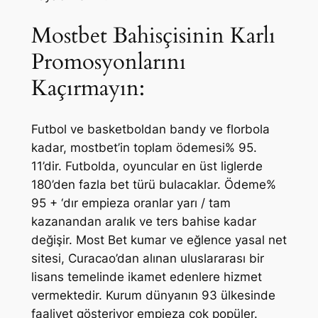
Mostbet Bahisçisinin Karlı
Promosyonlarını
Kaçırmayın:
Futbol ve basketboldan bandy ve florbola
kadar, mostbet’in toplam ödemesi% 95.
11’dir. Futbolda, oyuncular en üst liglerde
180’den fazla bet türü bulacaklar. Ödeme%
95 + ‘dır empieza oranlar yarı / tam
kazanandan aralık ve ters bahise kadar
değişir. Most Bet kumar ve eğlence yasal net
sitesi, Curacao’dan alınan uluslararası bir
lisans temelinde ikamet edenlere hizmet
vermektedir. Kurum dünyanın 93 ülkesinde
faaliyet gösteriyor empieza çok popüler.