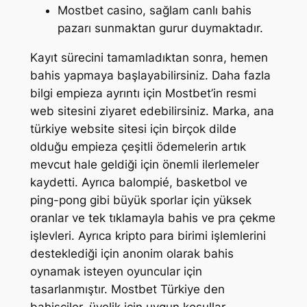
Mostbet casino, sağlam canlı bahis
pazarı sunmaktan gurur duymaktadır.
Kayıt sürecini tamamladıktan sonra, hemen
bahis yapmaya başlayabilirsiniz. Daha fazla
bilgi empieza ayrıntı için Mostbet’in resmi
web sitesini ziyaret edebilirsiniz. Marka, ana
türkiye website sitesi için birçok dilde
olduğu empieza çeşitli ödemelerin artık
mevcut hale geldiği için önemli ilerlemeler
kaydetti. Ayrıca balompié, basketbol ve
ping-pong gibi büyük sporlar için yüksek
oranlar ve tek tıklamayla bahis ve pra çekme
işlevleri. Ayrıca kripto para birimi işlemlerini
desteklediği için anonim olarak bahis
oynamak isteyen oyuncular için
tasarlanmıştır. Mostbet Türkiye den
bahisçiler, üyelik için uygun koşullar