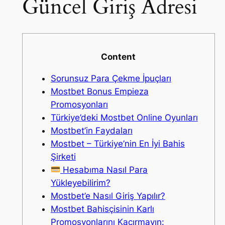
Güncel Giriş Adresi
Content
Sorunsuz Para Çekme İpuçları
Mostbet Bonus Empieza
Promosyonları
Türkiye’deki Mostbet Online Oyunları
Mostbet’in Faydaları
Mostbet – Türkiye’nin En İyi Bahis
Şirketi
Hesabıma Nasıl Para
Yükleyebilirim?
Mostbet’e Nasıl Giriş Yapılır?
Mostbet Bahisçisinin Karlı
Promosyonlarını Kaçırmayın: