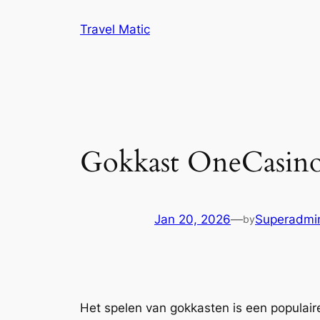
Skip
Travel Matic
to
content
Gokkast OneCasino
Jan 20, 2026
—
Superadmi
by
Het spelen van gokkasten is een populair