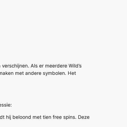
verschijnen. Als er meerdere Wild’s
e maken met andere symbolen. Het
ssie:
t hij beloond met tien free spins. Deze