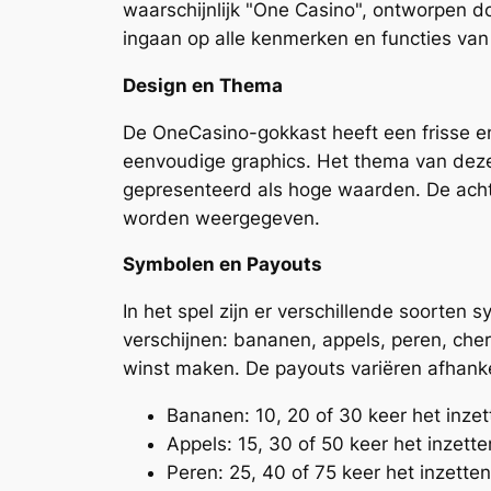
waarschijnlijk "One Casino", ontworpen do
ingaan op alle kenmerken en functies van 
Design en Thema
De OneCasino-gokkast heeft een frisse e
eenvoudige graphics. Het thema van deze
gepresenteerd als hoge waarden. De achte
worden weergegeven.
Symbolen en Payouts
In het spel zijn er verschillende soorten 
verschijnen: bananen, appels, peren, cherr
winst maken. De payouts variëren afhanke
Bananen: 10, 20 of 30 keer het inzet
Appels: 15, 30 of 50 keer het inzette
Peren: 25, 40 of 75 keer het inzetten