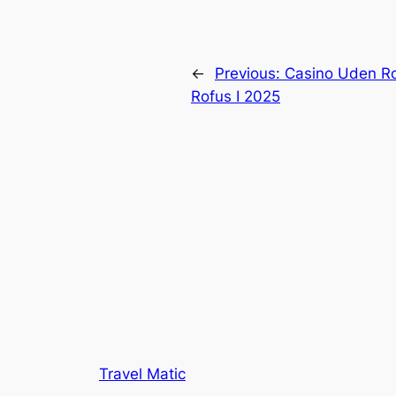
←
Previous:
Casino Uden Ro
Rofus I 2025
Travel Matic