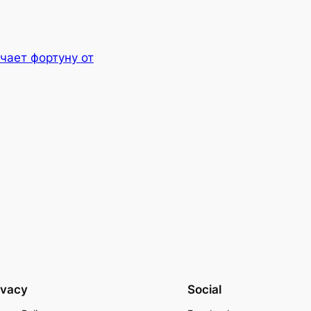
ичает фортуну от
ivacy
Social