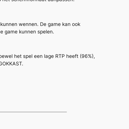
nel kunnen wennen. De game kan ook
de game kunnen spelen.
oewel het spel een lage RTP heeft (96%),
o GOKKAST.