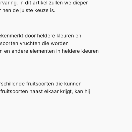
ring. In dit artikel zullen we dieper
 hen de juiste keuze is.
kenmerkt door heldere kleuren en
 soorten vruchten die worden
en en andere elementen in heldere kleuren
rschillende fruitsoorten die kunnen
uitsoorten naast elkaar krijgt, kan hij