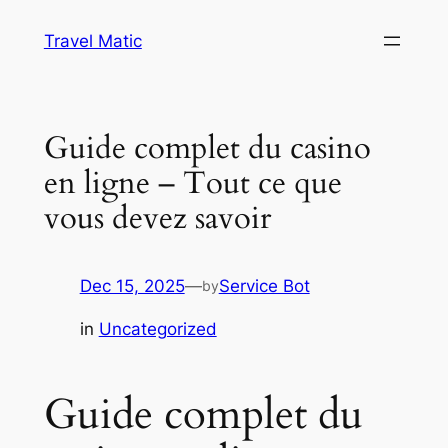
Skip
Travel Matic
to
content
Guide complet du casino
en ligne – Tout ce que
vous devez savoir
Dec 15, 2025
—
Service Bot
by
in
Uncategorized
Guide complet du