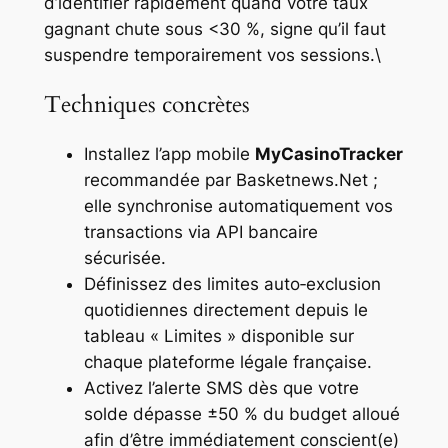
d’identifier rapidement quand votre taux
gagnant chute sous <30 %, signe qu’il faut
suspendre temporairement vos sessions.\
Techniques concrètes
Installez l’app mobile
MyCasinoTracker
recommandée par Basketnews.Net ;
elle synchronise automatiquement vos
transactions via API bancaire
sécurisée.
Définissez des limites auto‑exclusion
quotidiennes directement depuis le
tableau « Limites » disponible sur
chaque plateforme légale française.
Activez l’alerte SMS dès que votre
solde dépasse ±50 % du budget alloué
afin d’être immédiatement conscient(e)