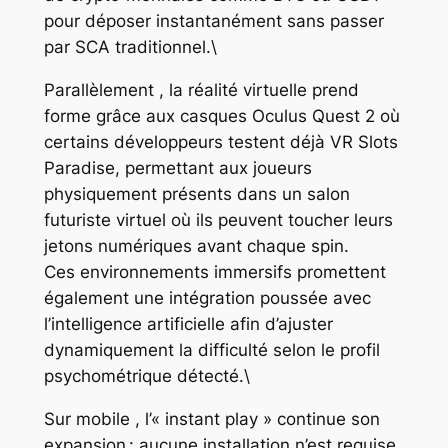
pour déposer instantanément sans passer
par SCA traditionnel.\
Parallèlement , la réalité virtuelle prend
forme grâce aux casques Oculus Quest 2 où
certains développeurs testent déjà
VR Slots
Paradise
, permettant aux joueurs
physiquement présents dans un salon
futuriste virtuel où ils peuvent toucher leurs
jetons numériques avant chaque spin.
Ces environnements immersifs promettent
également une intégration poussée avec
l’intelligence artificielle afin d’ajuster
dynamiquement la difficulté selon le profil
psychométrique détecté.\
Sur mobile , l’« instant play » continue son
expansion : aucune installation n’est requise