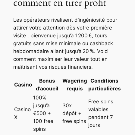
comment en tirer profit
Les opérateurs rivalisent d’ingéniosité pour
attirer votre attention dès votre première
visite : bienvenue jusqu’à 1 200 €, tours
gratuits sans mise minimale ou cashback
hebdomadaire allant jusqu’à 20 %. Voici
comment maximiser leur valeur tout en
maîtrisant vos risques financiers.
Bonus
Wagering
Conditions
Casino
d’accueil
requis
particulières
100%
Free spins
jusqu’à
30x
Casino
valables
€500 +
dépôt +
X
pendant 7
100 free
free spins
jours
spins