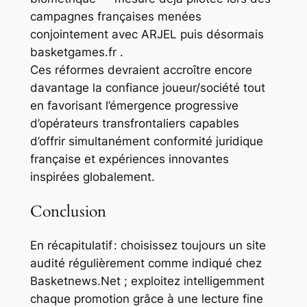
campagnes françaises menées
conjointement avec ARJEL puis désormais
basketgames.fr .
Ces réformes devraient accroître encore
davantage la confiance joueur/société tout
en favorisant l’émergence progressive
d’opérateurs transfrontaliers capables
d’offrir simultanément conformité juridique
française et expériences innovantes
inspirées globalement.
Conclusion
En récapitulatif : choisissez toujours un site
audité régulièrement comme indiqué chez
Basketnews.Net ; exploitez intelligemment
chaque promotion grâce à une lecture fine