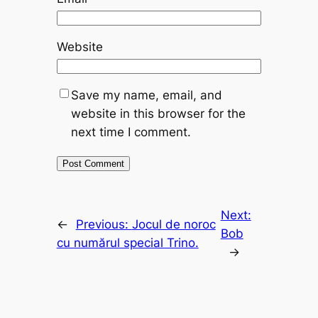
Website
Save my name, email, and
website in this browser for the
next time I comment.
Next:
←
Previous:
Jocul de noroc
Bob
cu numărul special Trino.
→