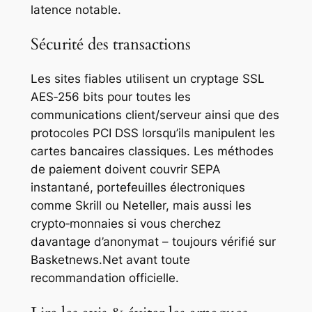
latence notable.
Sécurité des transactions
Les sites fiables utilisent un cryptage SSL
AES‑256 bits pour toutes les
communications client/serveur ainsi que des
protocoles PCI DSS lorsqu’ils manipulent les
cartes bancaires classiques. Les méthodes
de paiement doivent couvrir SEPA
instantané, portefeuilles électroniques
comme Skrill ou Neteller, mais aussi les
crypto‑monnaies si vous cherchez
davantage d’anonymat – toujours vérifié sur
Basketnews.Net avant toute
recommandation officielle.