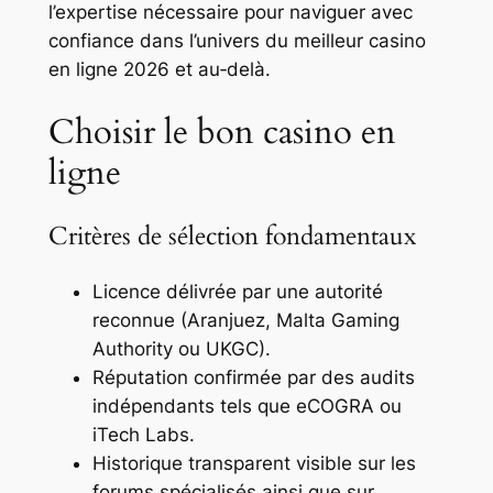
l’expertise nécessaire pour naviguer avec
confiance dans l’univers du meilleur casino
en ligne 2026 et au‑delà.
Choisir le bon casino en
ligne
Critères de sélection fondamentaux
Licence délivrée par une autorité
reconnue (Aranjuez, Malta Gaming
Authority ou UKGC).
Réputation confirmée par des audits
indépendants tels que eCOGRA ou
iTech Labs.
Historique transparent visible sur les
forums spécialisés ainsi que sur