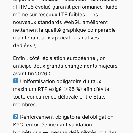
; HTML5 évolué garantit performance fluide
même sur réseaux LTE faibles . Les
nouveaux standards WebGL améliorent
nettement la qualité graphique comparable
maintenant aux applications natives
dédiées.\
Enfin , côté législation européenne , on
anticipe deux grands changements majeurs
avant fin 2026 :
Uniformisation obligatoire du taux
maximum RTP exigé (>95 %) afin d’éviter
toute concurrence déloyale entre États
membres.
Renforcement obligatoire del’obligation
KYC renforcée incluant validation
biométrique — mesure déjà pilotée lors des