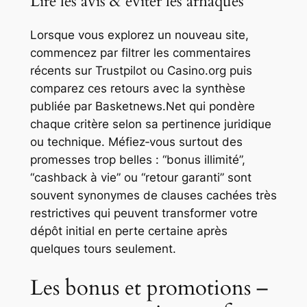
Lire les avis & éviter les arnaques
Lorsque vous explorez un nouveau site,
commencez par filtrer les commentaires
récents sur Trustpilot ou Casino.org puis
comparez ces retours avec la synthèse
publiée par Basketnews.Net qui pondère
chaque critère selon sa pertinence juridique
ou technique. Méfiez‑vous surtout des
promesses trop belles : “bonus illimité”,
“cashback à vie” ou “retour garanti” sont
souvent synonymes de clauses cachées très
restrictives qui peuvent transformer votre
dépôt initial en perte certaine après
quelques tours seulement.
Les bonus et promotions –