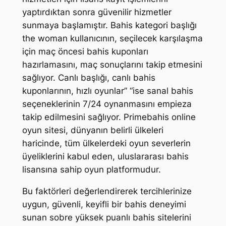
yaptırdıktan sonra güvenilir hizmetler
sunmaya başlamıştır. Bahis kategori başlığı
the woman kullanıcının, seçilecek karşılaşma
için maç öncesi bahis kuponları
hazırlamasını, maç sonuçlarını takip etmesini
sağlıyor. Canlı başlığı, canlı bahis
kuponlarının, hızlı oyunlar” “ise sanal bahis
seçeneklerinin 7/24 oynanmasını empieza
takip edilmesini sağlıyor. Primebahis online
oyun sitesi, dünyanın belirli ülkeleri
haricinde, tüm ülkelerdeki oyun severlerin
üyeliklerini kabul eden, uluslararası bahis
lisansına sahip oyun platformudur.
Bu faktörleri değerlendirerek tercihlerinize
uygun, güvenli, keyifli bir bahis deneyimi
sunan sobre yüksek puanlı bahis sitelerini