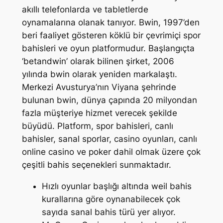
akıllı telefonlarda ve tabletlerde
oynamalarına olanak tanıyor. Bwin, 1997’den
beri faaliyet gösteren köklü bir çevrimiçi spor
bahisleri ve oyun platformudur. Başlangıçta
‘betandwin’ olarak bilinen şirket, 2006
yılında bwin olarak yeniden markalaştı.
Merkezi Avusturya’nın Viyana şehrinde
bulunan bwin, dünya çapında 20 milyondan
fazla müşteriye hizmet verecek şekilde
büyüdü. Platform, spor bahisleri, canlı
bahisler, sanal sporlar, casino oyunları, canlı
online casino ve poker dahil olmak üzere çok
çeşitli bahis seçenekleri sunmaktadır.
Hızlı oyunlar başlığı altında weil bahis
kurallarına göre oynanabilecek çok
sayıda sanal bahis türü yer alıyor.