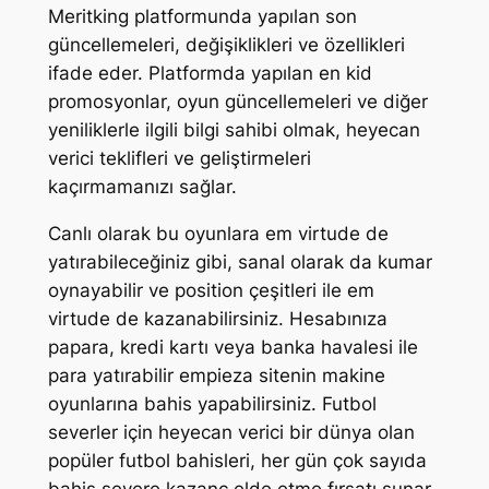
Meritking platformunda yapılan son
güncellemeleri, değişiklikleri ve özellikleri
ifade eder. Platformda yapılan en kid
promosyonlar, oyun güncellemeleri ve diğer
yeniliklerle ilgili bilgi sahibi olmak, heyecan
verici teklifleri ve geliştirmeleri
kaçırmamanızı sağlar.
Canlı olarak bu oyunlara em virtude de
yatırabileceğiniz gibi, sanal olarak da kumar
oynayabilir ve position çeşitleri ile em
virtude de kazanabilirsiniz. Hesabınıza
papara, kredi kartı veya banka havalesi ile
para yatırabilir empieza sitenin makine
oyunlarına bahis yapabilirsiniz. Futbol
severler için heyecan verici bir dünya olan
popüler futbol bahisleri, her gün çok sayıda