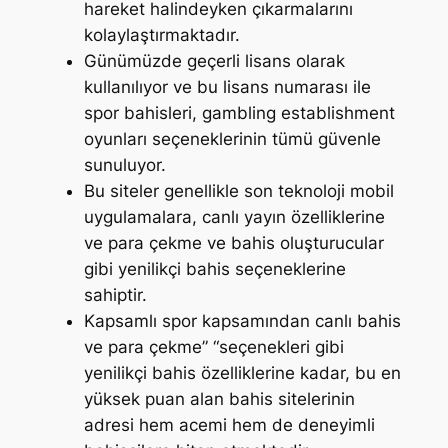
hareket halindeyken çıkarmalarını
kolaylaştırmaktadır.
Günümüzde geçerli lisans olarak
kullanılıyor ve bu lisans numarası ile
spor bahisleri, gambling establishment
oyunları seçeneklerinin tümü güvenle
sunuluyor.
Bu siteler genellikle son teknoloji mobil
uygulamalara, canlı yayın özelliklerine
ve para çekme ve bahis oluşturucular
gibi yenilikçi bahis seçeneklerine
sahiptir.
Kapsamlı spor kapsamından canlı bahis
ve para çekme” “seçenekleri gibi
yenilikçi bahis özelliklerine kadar, bu en
yüksek puan alan bahis sitelerinin
adresi hem acemi hem de deneyimli