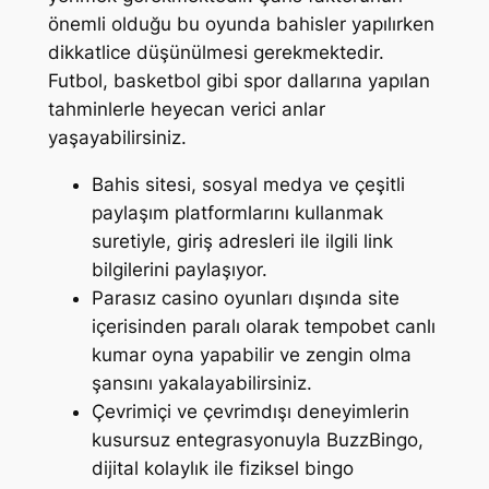
önemli olduğu bu oyunda bahisler yapılırken
dikkatlice düşünülmesi gerekmektedir.
Futbol, basketbol gibi spor dallarına yapılan
tahminlerle heyecan verici anlar
yaşayabilirsiniz.
Bahis sitesi, sosyal medya ve çeşitli
paylaşım platformlarını kullanmak
suretiyle, giriş adresleri ile ilgili link
bilgilerini paylaşıyor.
Parasız casino oyunları dışında site
içerisinden paralı olarak tempobet canlı
kumar oyna yapabilir ve zengin olma
şansını yakalayabilirsiniz.
Çevrimiçi ve çevrimdışı deneyimlerin
kusursuz entegrasyonuyla BuzzBingo,
dijital kolaylık ile fiziksel bingo