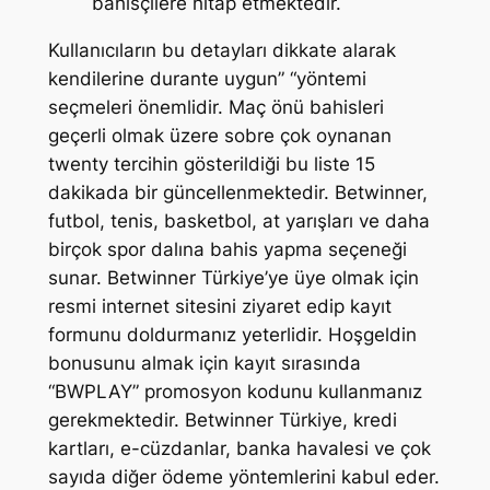
bahisçilere hitap etmektedir.
Kullanıcıların bu detayları dikkate alarak
kendilerine durante uygun” “yöntemi
seçmeleri önemlidir. Maç önü bahisleri
geçerli olmak üzere sobre çok oynanan
twenty tercihin gösterildiği bu liste 15
dakikada bir güncellenmektedir. Betwinner,
futbol, tenis, basketbol, at yarışları ve daha
birçok spor dalına bahis yapma seçeneği
sunar. Betwinner Türkiye’ye üye olmak için
resmi internet sitesini ziyaret edip kayıt
formunu doldurmanız yeterlidir. Hoşgeldin
bonusunu almak için kayıt sırasında
“BWPLAY” promosyon kodunu kullanmanız
gerekmektedir. Betwinner Türkiye, kredi
kartları, e-cüzdanlar, banka havalesi ve çok
sayıda diğer ödeme yöntemlerini kabul eder.