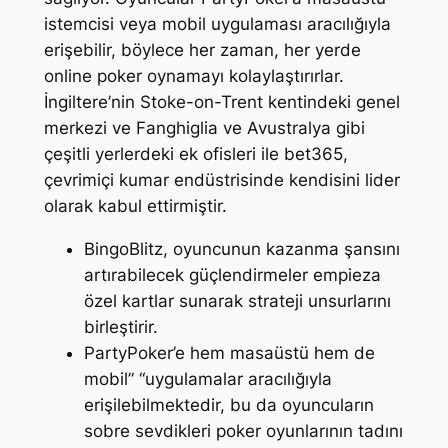
istemcisi veya mobil uygulaması aracılığıyla
erişebilir, böylece her zaman, her yerde
online poker oynamayı kolaylaştırırlar.
İngiltere’nin Stoke-on-Trent kentindeki genel
merkezi ve Fanghiglia ve Avustralya gibi
çeşitli yerlerdeki ek ofisleri ile bet365,
çevrimiçi kumar endüstrisinde kendisini lider
olarak kabul ettirmiştir.
BingoBlitz, oyuncunun kazanma şansını
artırabilecek güçlendirmeler empieza
özel kartlar sunarak strateji unsurlarını
birleştirir.
PartyPoker’e hem masaüstü hem de
mobil” “uygulamalar aracılığıyla
erişilebilmektedir, bu da oyuncuların
sobre sevdikleri poker oyunlarının tadını