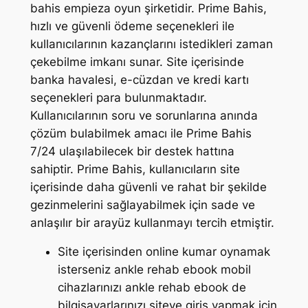
bahis empieza oyun şirketidir. Prime Bahis,
hızlı ve güvenli ödeme seçenekleri ile
kullanıcılarının kazançlarını istedikleri zaman
çekebilme imkanı sunar. Site içerisinde
banka havalesi, e-cüzdan ve kredi kartı
seçenekleri para bulunmaktadır.
Kullanıcılarının soru ve sorunlarına anında
çözüm bulabilmek amacı ile Prime Bahis
7/24 ulaşılabilecek bir destek hattına
sahiptir. Prime Bahis, kullanıcıların site
içerisinde daha güvenli ve rahat bir şekilde
gezinmelerini sağlayabilmek için sade ve
anlaşılır bir arayüz kullanmayı tercih etmiştir.
Site içerisinden online kumar oynamak
isterseniz ankle rehab ebook mobil
cihazlarınızı ankle rehab ebook de
bilgisayarlarınızı siteye giriş yapmak için