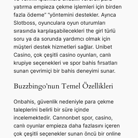
yatırma empieza çekme işlemleri için birden
fazla ödeme” “yöntemini destekler. Ayrıca
Slotboss, oyunculara oyun oturumları
sırasında karşılaşabilecekleri the girl türlü
soru ya da sorunda yardımcı olmak için
müşteri destek hizmetleri sağlar. Unibet
Casino, çok çeşitli casino oyunları, canlı
krupiye seçenekleri ve spor bahis fırsatları
sunan çevrimiçi bir bahis deneyimi sunar.
Buzzbingo’nun Temel Özellikleri
Onbahis, güvenlik nedeniyle para çekme
taleplerini belirli bir süre içinde
incelemektedir. Cannonbet spor, casino,
canlı oyunlar empieza daha fazlasını içeren
çok çeşitli seçenekler sunan öncü bir online