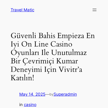
Skip
Travel Matic
to
content
Güvenli Bahis Empieza En
Iyi On Line Casino
Oyunları Ile Unutulmaz
Bir Çevrimiçi Kumar
Deneyimi Için Vivitr’a
Katılın!
May 14, 2025
—
Superadmin
by
in
casino