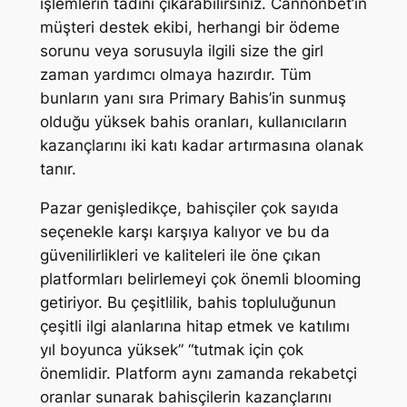
işlemlerin tadını çıkarabilirsiniz. Cannonbet’in
müşteri destek ekibi, herhangi bir ödeme
sorunu veya sorusuyla ilgili size the girl
zaman yardımcı olmaya hazırdır. Tüm
bunların yanı sıra Primary Bahis’in sunmuş
olduğu yüksek bahis oranları, kullanıcıların
kazançlarını iki katı kadar artırmasına olanak
tanır.
Pazar genişledikçe, bahisçiler çok sayıda
seçenekle karşı karşıya kalıyor ve bu da
güvenilirlikleri ve kaliteleri ile öne çıkan
platformları belirlemeyi çok önemli blooming
getiriyor. Bu çeşitlilik, bahis topluluğunun
çeşitli ilgi alanlarına hitap etmek ve katılımı
yıl boyunca yüksek” “tutmak için çok
önemlidir. Platform aynı zamanda rekabetçi
oranlar sunarak bahisçilerin kazançlarını