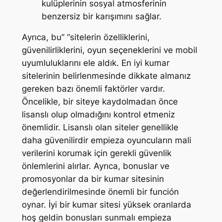
kulüplerinin sosyal atmosferinin
benzersiz bir karışımını sağlar.
Ayrıca, bu” “sitelerin özelliklerini,
güvenilirliklerini, oyun seçeneklerini ve mobil
uyumluluklarını ele aldık. En iyi kumar
sitelerinin belirlenmesinde dikkate almanız
gereken bazı önemli faktörler vardır.
Öncelikle, bir siteye kaydolmadan önce
lisanslı olup olmadığını kontrol etmeniz
önemlidir. Lisanslı olan siteler genellikle
daha güvenilirdir empieza oyuncuların mali
verilerini korumak için gerekli güvenlik
önlemlerini alırlar. Ayrıca, bonuslar ve
promosyonlar da bir kumar sitesinin
değerlendirilmesinde önemli bir función
oynar. İyi bir kumar sitesi yüksek oranlarda
hoş geldin bonusları sunmalı empieza