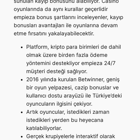
sunulan kayıp bonusunu alabiliyor. Casino
oyunlarında da aynı kurallar geçerlidir
empieza bonus şartlarını inceleyenler, kayıp
bonusları avantajları ile oyunlarına devam
etme fırsatını yakalayabilecektir.
Platform, kripto para birimleri de dahil
olmak üzere birden fazla ödeme
yöntemini destekliyor empieza 24/7
müşteri desteği sağlıyor.
2016 yılında kurulan Betwinner, geniş
bir oyun yelpazesi, cazip bonuslar ve
kullanıcı dostu arayüzü ile Türkiye’deki
oyuncuların ilgisini çekiyor.
Artık oyuncular, istedikleri zaman
istedikleri yerden bu heyecana
katılabiliyorlar.
Gerçek krupiyelerle interaktif olarak