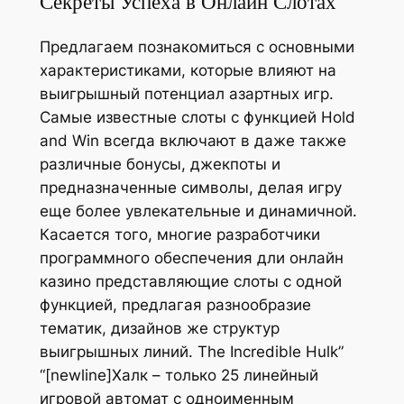
Секреты Успеха в Онлайн Слотах
Предлагаем познакомиться с основными
характеристиками, которые влияют на
выигрышный потенциал азартных игр.
Самые известные слоты с функцией Hold
and Win всегда включают в даже также
различные бонусы, джекпоты и
предназначенные символы, делая игру
еще более увлекательные и динамичной.
Касается того, многие разработчики
программного обеспечения дли онлайн
казино представляющие слоты с одной
функцией, предлагая разнообразие
тематик, дизайнов же структур
выигрышных линий. The Incredible Hulk”
“[newline]Халк – только 25 линейный
игровой автомат с одноименным