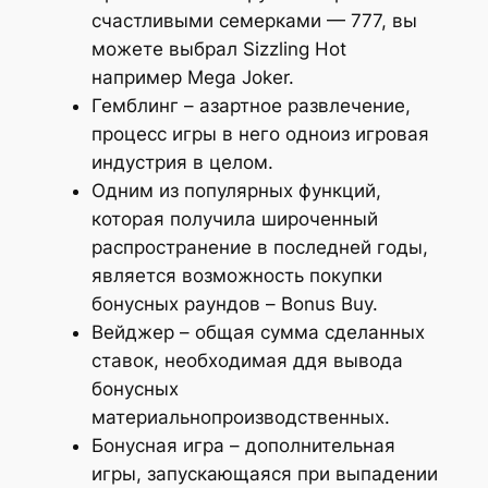
счастливыми семерками — 777, вы
можете выбрал Sizzling Hot
например Mega Joker.
Гемблинг – азартное развлечение,
процесс игры в него одноиз игровая
индустрия в целом.
Одним из популярных функций,
которая получила широченный
распространение в последней годы,
является возможность покупки
бонусных раундов – Bonus Buy.
Вейджер – общая сумма сделанных
ставок, необходимая ддя вывода
бонусных
материальнопроизводственных.
Бонусная игра – дополнительная
игры, запускающаяся при выпадении