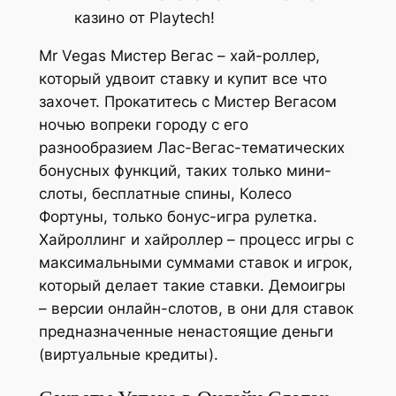
казино от Playtech!
Mr Vegas Мистер Вегас – хай-роллер,
который удвоит ставку и купит все что
захочет. Прокатитесь с Мистер Вегасом
ночью вопреки городу с его
разнообразием Лас-Вегас-тематических
бонусных функций, таких только мини-
слоты, бесплатные спины, Колесо
Фортуны, только бонус-игра рулетка.
Хайроллинг и хайроллер – процесс игры с
максимальными суммами ставок и игрок,
который делает такие ставки. Демоигры
– версии онлайн-слотов, в они для ставок
предназначенные ненастоящие деньги
(виртуальные кредиты).