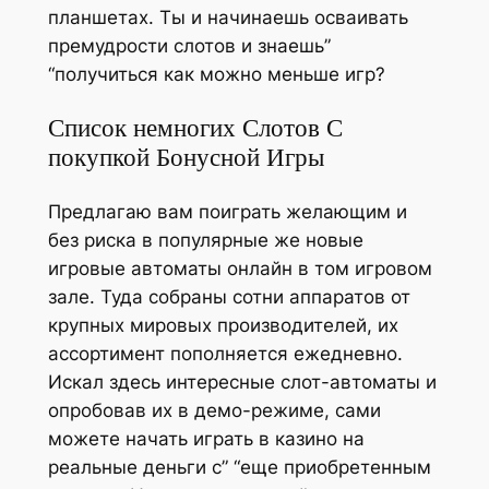
планшетах. Ты и начинаешь осваивать
премудрости слотов и знаешь”
“получиться как можно меньше игр?
Список немногих Слотов С
покупкой Бонусной Игры
Предлагаю вам поиграть желающим и
без риска в популярные же новые
игровые автоматы онлайн в том игровом
зале. Туда собраны сотни аппаратов от
крупных мировых производителей, их
ассортимент пополняется ежедневно.
Искал здесь интересные слот-автоматы и
опробовав их в демо-режиме, сами
можете начать играть в казино на
реальные деньги с” “еще приобретенным