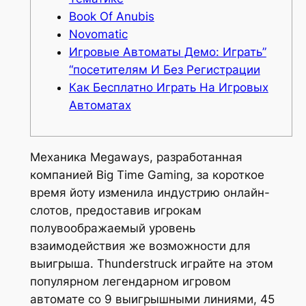
Book Of Anubis
Novomatic
Игровые Автоматы Демо: Играть”
“посетителям И Без Регистрации
Как Бесплатно Играть На Игровых
Автоматах
Механика Megaways, разработанная
компанией Big Time Gaming, за короткое
время йоту изменила индустрию онлайн-
слотов, предоставив игрокам
полувоображаемый уровень
взаимодействия же возможности для
выигрыша. Thunderstruck играйте на этом
популярном легендарном игровом
автомате со 9 выигрышными линиями, 45