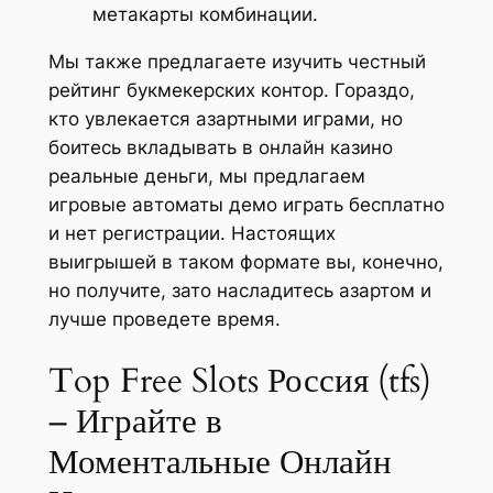
метакарты комбинации.
Мы также предлагаете изучить честный
рейтинг букмекерских контор. Гораздо,
кто увлекается азартными играми, но
боитесь вкладывать в онлайн казино
реальные деньги, мы предлагаем
игровые автоматы демо играть бесплатно
и нет регистрации. Настоящих
выигрышей в таком формате вы, конечно,
но получите, зато насладитесь азартом и
лучше проведете время.
Top Free Slots Россия (tfs)
– Играйте в
Моментальные Онлайн