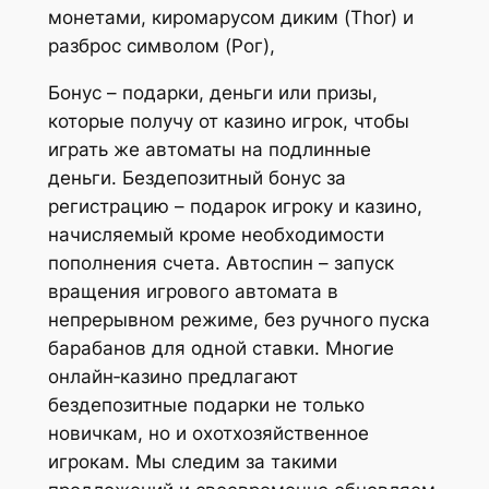
монетами, киромарусом диким (Thor) и
разброс символом (Рог),
Бонус – подарки, деньги или призы,
которые получу от казино игрок, чтобы
играть же автоматы на подлинные
деньги. Бездепозитный бонус за
регистрацию – подарок игроку и казино,
начисляемый кроме необходимости
пополнения счета. Автоспин – запуск
вращения игрового автомата в
непрерывном режиме, без ручного пуска
барабанов для одной ставки. Многие
онлайн‑казино предлагают
бездепозитные подарки не только
новичкам, но и охотхозяйственное
игрокам. Мы следим за такими