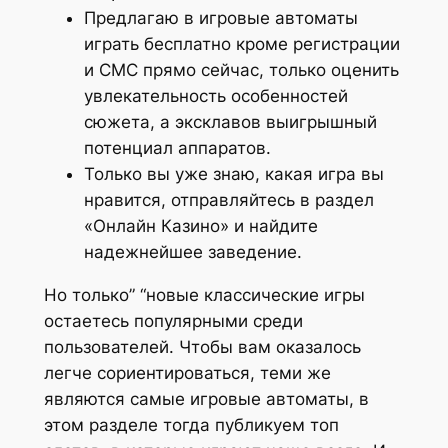
Предлагаю в игровые автоматы
играть бесплатно кроме регистрации
и СМС прямо сейчас, только оценить
увлекательность особенностей
сюжета, а эксклавов выигрышный
потенциал аппаратов.
Только вы уже знаю, какая игра вы
нравится, отправляйтесь в раздел
«Онлайн Казино» и найдите
надежнейшее заведение.
Но только” “новые классические игры
остаетесь популярными среди
пользователей. Чтобы вам оказалось
легче сориентироваться, теми же
являются самые игровые автоматы, в
этом разделе тогда публикуем топ