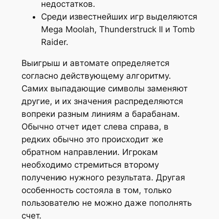
недостатков.
Среди известнейших игр выделяются
Mega Moolah, Thunderstruck II и Tomb
Raider.
Выигрыш и автомате определяется
согласно действующему алгоритму.
Самих выпадающие символы заменяют
другие, и их значения распределяются
вопреки разным линиям а барабанам.
Обычно отчет идет слева справа, в
редких обычно это происходит же
обратном направлении. Игрокам
необходимо стремиться второму
получению нужного результата. Другая
особенность состояла в том, только
пользователю не можно даже пополнять
счет.