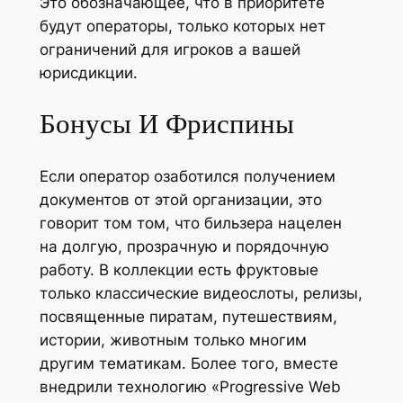
Это обозначающее, что в приоритете
будут операторы, только которых нет
ограничений для игроков а вашей
юрисдикции.
Бонусы И Фриспины
Если оператор озаботился получением
документов от этой организации, это
говорит том том, что бильзера нацелен
на долгую, прозрачную и порядочную
работу. В коллекции есть фруктовые
только классические видеослоты, релизы,
посвященные пиратам, путешествиям,
истории, животным только многим
другим тематикам. Более того, вместе
внедрили технологию «Progressive Web