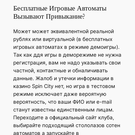
Бесплатные Игровые Автоматы
Вызывают Привыкание?
Может может эквивалентной реальной
рублях или виртуальной (в бесплатных
игровых автоматах в режиме демоигры).
Так как ддя игры в деморежиме не нужна
регистрация, вам не надо указывать свои
частной, контактные и обналичивать
данные. Жалоб и утечки информации в
казино Spin City нет, но игра в тестовом
режиме исключает даже вероятную
вероятность, что ваши ФИО или e-mail
станут известны единственным лицам.
Переходите а официальный сайт клуба,
выбирайте подходящий стололазов сотен
автоматов а запускайте в