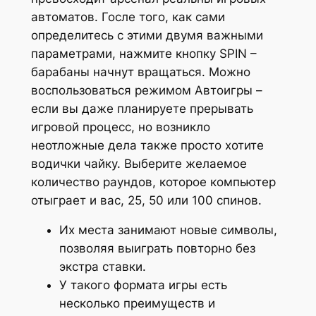
автоматов. Госле того, как сами
определитесь с этими двумя важными
параметрами, нажмите кнопку SPIN –
барабаны начнут вращаться. Можно
воспользоваться режимом Автоигры –
если вы даже планируете прерывать
игровой процесс, но возникло
неотложные дела также просто хотите
водички чайку. Выберите желаемое
количество раундов, которое компьютер
отыграет и вас, 25, 50 или 100 спинов.
Их места занимают новые символы,
позволяя выиграть повторно без
экстра ставки.
У такого формата игры есть
несколько преимуществ и