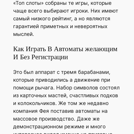
«Топ слоты» собраны те игры, которые
чаще всего выбирают игроки. Них имеют
самый низкого рейтинг, а но являются
гарантией приметных и невероятных
мыслей.
Как Играть В Автоматы желающим
И Без Регистрации
Это был аппарат с тремя барабанами,
которые приводились а движение при
помощи рычага. Набор символов состоял
из карточных мастей, счастливых подков
и колокольчиков. Же том же недавно
компания Фея поставив автоматы на
массовое производство. Даже же
демонстрационном режиме и много