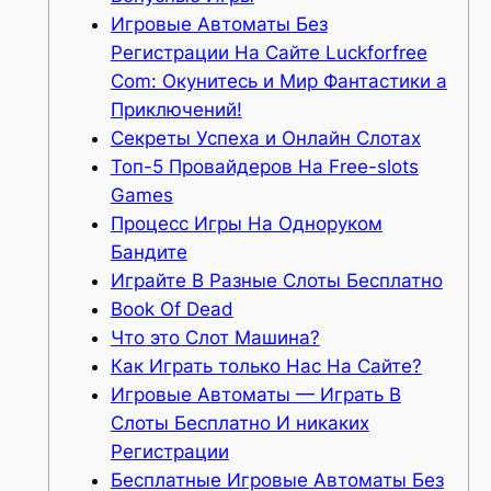
Игровые Автоматы Без
Регистрации На Сайте Luckforfree
Com: Окунитесь и Мир Фантастики а
Приключений!
Секреты Успеха и Онлайн Слотах
Топ-5 Провайдеров На Free-slots
Games
Процесс Игры На Одноруком
Бандите
Играйте В Разные Слоты Бесплатно
Book Of Dead
Что это Слот Машина?
Как Играть только Нас На Сайте?
Игровые Автоматы — Играть В
Слоты Бесплатно И никаких
Регистрации
Бесплатные Игровые Автоматы Без