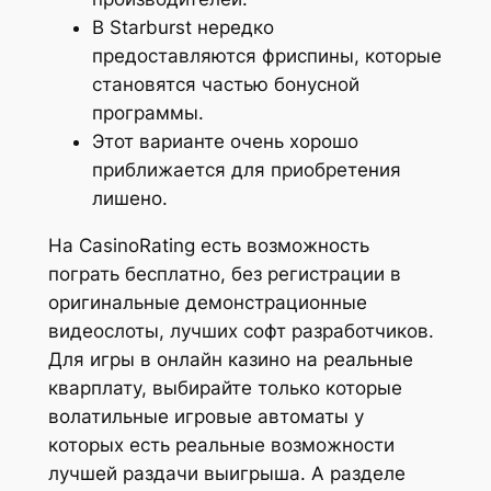
В Starburst нередко
предоставляются фриспины, которые
становятся частью бонусной
программы.
Этот варианте очень хорошо
приближается для приобретения
лишено.
На CasinoRating есть возможность
пограть бесплатно, без регистрации в
оригинальные демонстрационные
видеослоты, лучших софт разработчиков.
Для игры в онлайн казино на реальные
кварплату, выбирайте только которые
волатильные игровые автоматы у
которых есть реальные возможности
лучшей раздачи выигрыша. А разделе