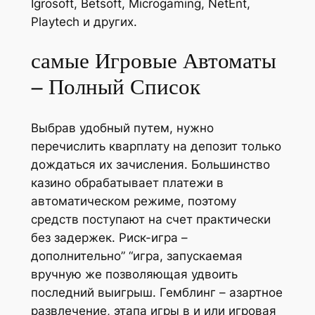
Igrosoft, Betsoft, Microgaming, NetEnt,
Playtech и других.
самые Игровые Автоматы
– Полный Список
Выбрав удобный путем, нужно
перечислить кварплату на депозит только
дождаться их зачисления. Большинство
казино обрабатывает платежи в
автоматическом режиме, поэтому
средств поступают на счет практически
без задержек. Риск-игра –
дополнительно” “игра, запускаемая
вручную же позволяющая удвоить
последний выигрыш. Гемблинг – азартное
развлечение, этапа игры в и или игровая