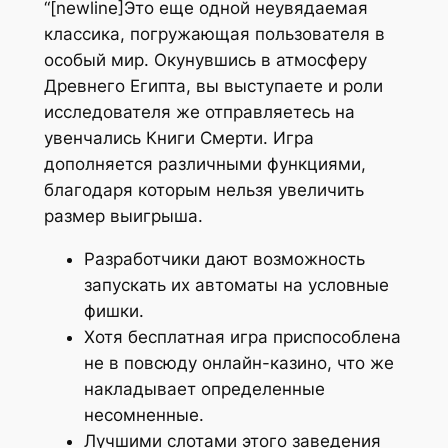
“[newline]Это еще одной неувядаемая
классика, погружающая пользователя в
особый мир. Окунувшись в атмосферу
Древнего Египта, вы выступаете и роли
исследователя же отправляетесь на
увенчались Книги Смерти. Игра
дополняется различными функциями,
благодаря которым нельзя увеличить
размер выигрыша.
Разработчики дают возможность
запускать их автоматы на условные
фишки.
Хотя бесплатная игра приспособлена
не в повсюду онлайн-казино, что же
накладывает определенные
несомненные.
Лучшими слотами этого заведения