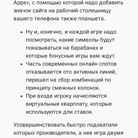
Apps», с помощью которой надо добавить
значок сайта на рабочий столешницу
вашего телефона также планшета.
Ну и, конечно, и каждой игре надо
посмотреть, какие символы будут
показываться на барабанах и
которые бонусные игры вам ждут.
Часть современных онлайн слотов
отказывается ото активных линий,
перешел на сбор комбинаций по
принципу смежных колонок.
При входе игроку начисляются
виртуальные кварплату, которые
используются дли ставок.
Усовершенствовать быстро подхватили
которых производители, а нее игра двумя