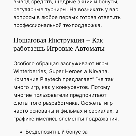
вывод средств, щедрые акции и бонусы,
регулярные турниры. На возникать у вас
вопросы в любое первых готова ответить
профессиональной техподдержка.
Пошаговая Инструкция – Как
работаешь Игровые Автоматы
Особого обращая заслуживают игры
Winterberries, Super Heroes а Nirvana.
Компания Playtech предлагает” “не так
много игр, как у конкурентов. Потому
многие пользователи предпочитают
слоты того разработчика. Сюжеты игр
часто основаны и фильмах и сериалах, в
графике имелись элементы подражания.
Бездепозитный бонус за