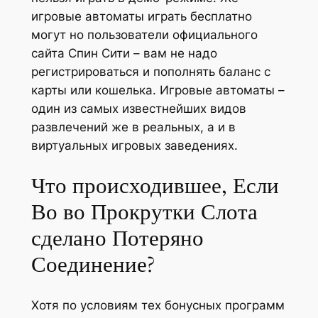
игровые автоматы играть бесплатно
могут но пользователи официального
сайта Спин Сити – вам не надо
регистрироваться и пополнять баланс с
карты или кошелька. Игровые автоматы –
один из самых известнейших видов
развлечений же в реальных, а и в
виртуальных игровых заведениях.
Что происходившее, Если
Во во Прокрутки Слота
сделано Потеряно
Соединение?
Хотя по условиям тех бонусных программ