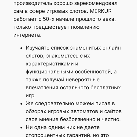
производитель хорошо зарекомендовал
сам в сфере игровых слотов. MERKUR
работает с 50-х начале прошлого века,
только предшествует появлению
интернета.
Изучайте список знаменитых онлайн
слотов, знакомьтесь с их
характеристиками и
функциональными особенностей, а
также получай невероятные
впечатления остального бесплатных
игр.
Же следовательно можем писал в
обзорах игровых автоматов и сайтов
свое мнение безбоязненно и честно.
Ни одна одним них не даете
стопроцентных гарантий, но это