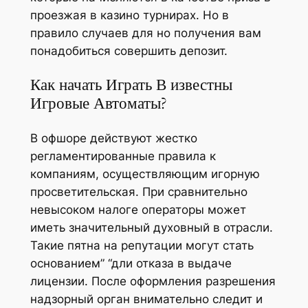
проезжая в казино турнирах. Но в
правило случаев для но получения вам
понадобиться совершить депозит.
Как начать Играть В известны
Игровые Автоматы?
В офшоре действуют жестко
регламентированные правила к
компаниям, осуществляющим игорную
просветительская. При сравнительно
невысоком налоге операторы может
иметь значительный духовный в отрасли.
Такие пятна на репутации могут стать
основанием” “дли отказа в выдаче
лицензии. После оформления разрешения
надзорный орган внимательно следит и