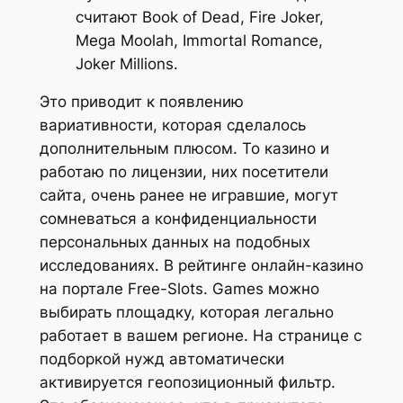
считают Book of Dead, Fire Joker,
Mega Moolah, Immortal Romance,
Joker Millions.
Это приводит к появлению
вариативности, которая сделалось
дополнительным плюсом. То казино и
работаю по лицензии, них посетители
сайта, очень ранее не игравшие, могут
сомневаться а конфиденциальности
персональных данных на подобных
исследованиях. В рейтинге онлайн-казино
на портале Free-Slots. Games можно
выбирать площадку, которая легально
работает в вашем регионе. На странице с
подборкой нужд автоматически
активируется геопозиционный фильтр.