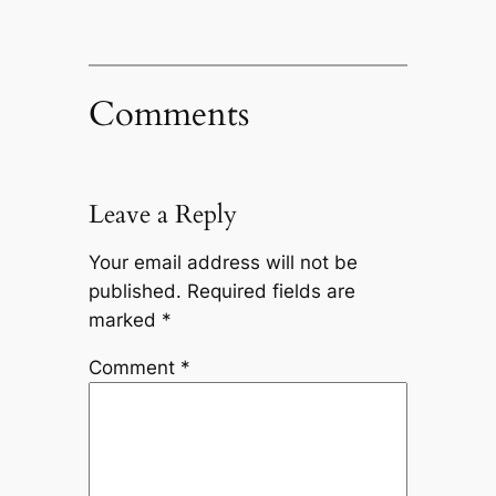
Comments
Leave a Reply
Your email address will not be
published.
Required fields are
marked
*
Comment
*