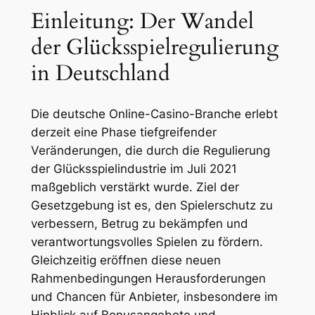
Einleitung: Der Wandel
der Glücksspielregulierung
in Deutschland
Die deutsche Online-Casino-Branche erlebt
derzeit eine Phase tiefgreifender
Veränderungen, die durch die Regulierung
der Glücksspielindustrie im Juli 2021
maßgeblich verstärkt wurde. Ziel der
Gesetzgebung ist es, den Spielerschutz zu
verbessern, Betrug zu bekämpfen und
verantwortungsvolles Spielen zu fördern.
Gleichzeitig eröffnen diese neuen
Rahmenbedingungen Herausforderungen
und Chancen für Anbieter, insbesondere im
Hinblick auf Bonusangebote und