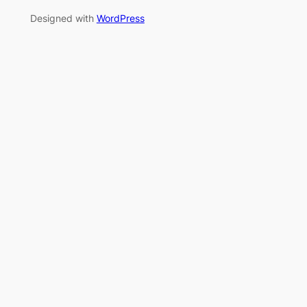
Designed with
WordPress