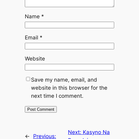
Name
*
Email
*
Website
Save my name, email, and
website in this browser for the
next time I comment.
Next:
Kasyno Na
←
Previous: