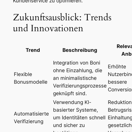
Kundenservice zu optimieren.
Zukunftsausblick: Trends
und Innovationen
Relev
Trend
Beschreibung
Anb
Integration von Boni
Erhöhte
ohne Einzahlung, die
Flexible
Nutzerbin
an minimalistische
Bonusmodelle
bessere
Verifizierungsprozesse
Conversio
geknüpft sind.
Verwendung KI-
Reduktion
basierter Systeme,
Betrugsris
Automatisierte
um Identitäten schnell
Einhaltun
Verifizierung
und sicher zu
gesetzlich