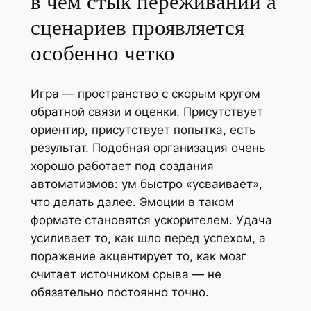
в чем стык переживаний а
сценариев проявляется
особенно четко
Игра — пространство с скорым кругом
обратной связи и оценки. Присутствует
ориентир, присутствует попытка, есть
результат. Подобная организация очень
хорошо работает под создания
автоматизмов: ум быстро «усваивает»,
что делать далее. Эмоции в таком
формате становятся ускорителем. Удача
усиливает то, как шло перед успехом, а
поражение акцентирует то, как мозг
считает источником срыва — не
обязательно постоянно точно.