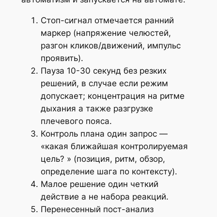
Стоп-сигнал отмечается ранний
маркер (напряжение челюстей,
разгон кликов/движений, импульс
проявить).
Пауза 10-30 секунд без резких
решений, в случае если режим
допускает; концентрация на ритме
дыхания а также разгрузке
плечевого пояса.
Контроль плана один запрос —
«какая ближайшая контролируемая
цель? » (позиция, ритм, обзор,
определение шага по контексту).
Малое решение один четкий
действие а не набора реакций.
Перенесенный пост-анализ