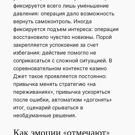
фиксируется всего лишь уменьшение
давления: операция дало возможность
вернуть самоконтроль. Иногда
фиксируется подъем интереса: операция
восстановило чувство новизны. Порой
закрепляется успокоение за счет
избегания: действие помогло не
соприкасаться с сложной ситуацией. В
соревновательном контексте казино
Джет такое проявляется постоянно:
привычка менять стратегию «на
переживаниях», привычка ускоряться
после ошибки, автоматизм «догонять»
итог, сценарий срываться в
необдуманные решения.
Как эмоции «отмечают»