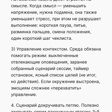
смысле. Когда смысл — уменьшить
напряжение, нужна подмена, она также
уменьшает стресс, при этом не разрушает
выполнение: короткая пауза, питье,
разминка пальцев, смена положения,
один короткий шаг чеклиста.
3) Управление контекстом. Среда обязана
помогать режим: выключенные
отвлекающие оповещения, заранее
собранный сценарий сессии, таймер
остановок, ясный список целей (не итог,
но действия). Если окружение выстроена,
эмоциям сложнее «перехватить»
управление.
4. Сценарий докручивать петлю. Полезно
закрывать серии лаконичным итогом: 3-5