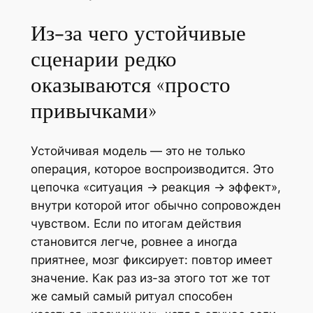
Из-за чего устойчивые
сценарии редко
оказываются «просто
привычками»
Устойчивая модель — это не только
операция, которое воспроизводится. Это
цепочка «ситуация → реакция → эффект»,
внутри которой итог обычно сопровожден
чувством. Если по итогам действия
становится легче, ровнее а иногда
приятнее, мозг фиксирует: повтор имеет
значение. Как раз из-за этого тот же тот
же самый самый ритуал способен