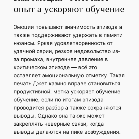
опыт а ускоряют обучение
Эмоции повышают значимость эпизода а
также поддерживают удержать в памяти
нюансы. Яркая удовлетворенность от
удачной серии, резкое недовольство из-
за промаха, внутреннее давление в
критическом эпизоде — всё это
оставляет эмоциональную отметку. Такая
печать Джет казино вправе становиться
продуктивной: метка ускоряет обучение
обучение, если по итогам эпизода
проводится разбор а также сохраняются
выводы. Однако она также может
закреплять неверные связи, когда
выводы делаются на пике возбуждения.