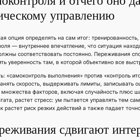
моконтроля и отчего оно д
ическому управлению
ая опция определять на сам итог: тренированность
ля — внутреннее впечатление, что ситуация находи
должны соответствовать постоянно. Переживания сп
ить уверенность там, в которой объективно все выст
ь: «самоконтроль выполнения» против «контроль ит
анять скорость, выдерживать лимиты, записывать о
 множества факторов, включая случайность плюс ша
тата, растет стресс: ум пытается управлять тем са
к растет риск резких действий а также падает точно
реживания сдвигают инте