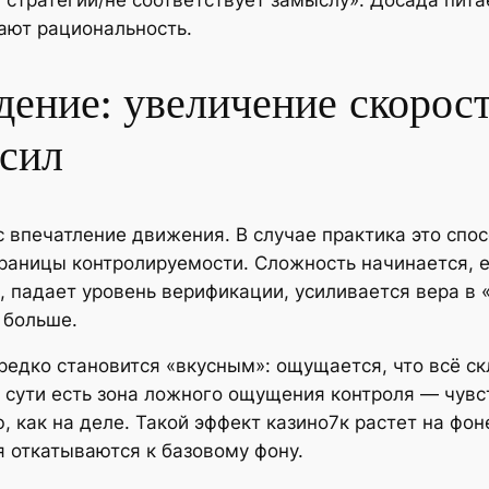
 стратегии/не соответствует замыслу». Досада пита
ают рациональность.
дение: увеличение скорос
сил
 впечатление движения. В случае практика это спо
границы контролируемости. Сложность начинается, е
, падает уровень верификации, усиливается вера в
 больше.
едко становится «вкусным»: ощущается, что всё ск
о сути есть зона ложного ощущения контроля — чувс
 как на деле. Такой эффект казино7к растет на фо
 откатываются к базовому фону.