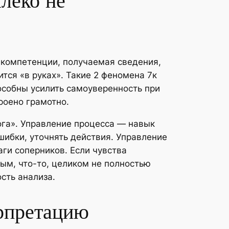
алеко не
, компетенции, получаемая сведения,
тся «в руках». Такие 2 феномена 7к
особны усилить самоуверенность при
роено грамотно.
ога». Управление процесса — навык
шибки, уточнять действия. Управление
ги соперников. Если чувства
мым, что-то, целиком не полностью
сть анализа.
рпретацию