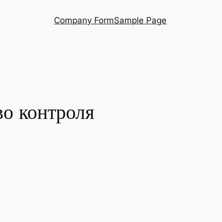
Company Form
Sample Page
во контроля