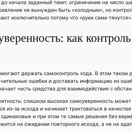
до начала заданный темп: ограничение на число ша
равление не вынужден быть «холодным», но контрол
ают исключительно потому что «руки сами тянутся»
веренность: как контроль
омогают держать самоконтроль хода. В этом таком 
ачительные ошибки и доставать информацию из ошиб
значает «есть средства для взаимодействия с обстан
роятность: слишком высокая самоуверенность может
ся из-за исхода и начинает трактоваться в качестве
 одинаковые и при этом те самые решения без вери
жится на ожидании повторного исхода, а не на ада