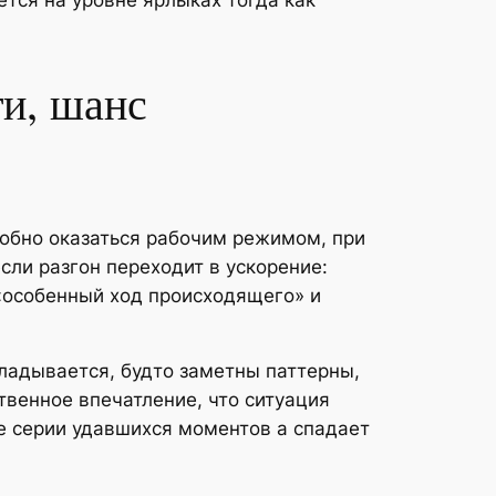
ется на уровне ярлыках тогда как
ти, шанс
собно оказаться рабочим режимом, при
сли разгон переходит в ускорение:
 «особенный ход происходящего» и
ладывается, будто заметны паттерны,
твенное впечатление, что ситуация
не серии удавшихся моментов а спадает