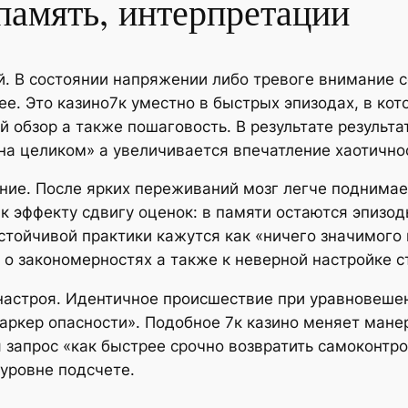
память, интерпретации
. В состоянии напряжении либо тревоге внимание с
ее. Это казино7к уместно в быстрых эпизодах, в ко
 обзор а также пошаговость. В результате результа
ина целиком» а увеличивается впечатление хаотично
ние. После ярких переживаний мозг легче поднимае
к эффекту сдвигу оценок: в памяти остаются эпизо
устойчивой практики кажутся как «ничего значимого
о закономерностях а также к неверной настройке с
 настроя. Идентичное происшествие при уравновеше
аркер опасности». Подобное 7к казино меняет мане
 запрос «как быстрее срочно возвратить самоконтр
 уровне подсчете.