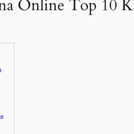
yna Online Top 10 
a
ne