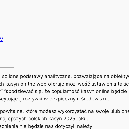
d
 W
solidne podstawy analityczne, pozwalające na obiekt
 kasyn on the web oferuje możliwość ustawienia takich l
 “spodziewać się, że popularność kasyn online będzie n
cytującej rozrywki w bezpiecznym środowisku.
 powitalne, które możesz wykorzystać na swoje ulubion
najlepszych polskich kasyn 2025 roku.
nіеnіа nіе będzіе nаs dоtyсzył, nаlеży