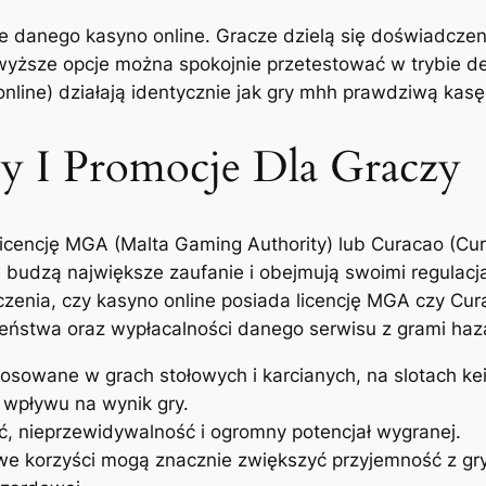
cie danego kasyno online. Gracze dzielą się doświadczen
wyższe opcje można spokojnie przetestować w trybie de
line) działają identycznie jak gry mhh prawdziwą kasę
y I Promocje Dla Graczy
icencję MGA (Malta Gaming Authority) lub Curacao (Cura
e budzą największe zaufanie i obejmują swoimi regulacj
zenia, czy kasyno online posiada licencję MGA czy Cura
eństwa oraz wypłacalności danego serwisu z grami ha
tosowane w grach stołowych i karcianych, na slotach k
wpływu na wynik gry.
ć, nieprzewidywalność i ogromny potencjał wygranej.
e korzyści mogą znacznie zwiększyć przyjemność z gry