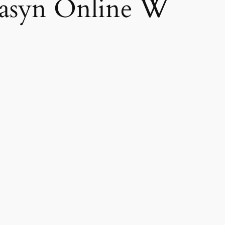
Kasyn Online W