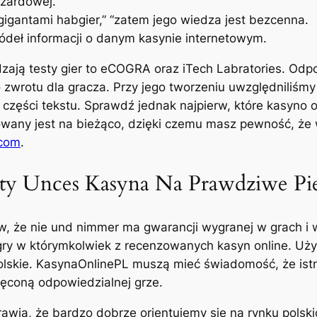
azardowej.
 gigantami habgier,” “zatem jego wiedza jest bezcenna.
ódeł informacji o danym kasynie internetowym.
dzają testy gier to eCOGRA oraz iTech Labratories. Odp
wrotu dla gracza. Przy jego tworzeniu uwzględniliśmy
części tekstu. Sprawdź jednak najpierw, które kasyno o
zowany jest na bieżąco, dzięki czemu masz pewność, że 
.com
.
aty Unces Kasyna Na Prawdziwe Pi
w, że nie und nimmer ma gwarancji wygranej w grach i ws
gry w którymkolwiek z recenzowanych kasyn online. Użyt
lskie. KasynaOnlinePL muszą mieć świadomość, że istni
ięconą odpowiedzialnej grze.
awia, że bardzo dobrze orientujemy się na rynku polskic