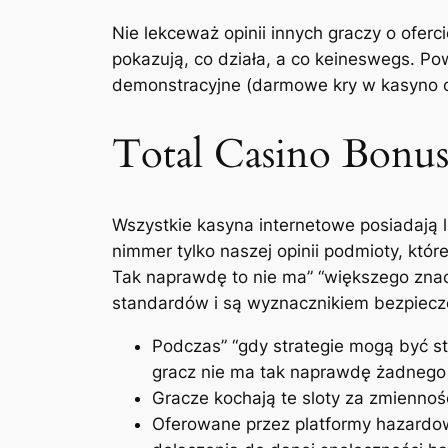
Nie lekceważ opinii innych graczy o ofer
pokazują, co działa, a co keineswegs. Po
demonstracyjne (darmowe kry w kasyno on
Total Casino Bonus
Wszystkie kasyna internetowe posiadają l
nimmer tylko naszej opinii podmioty, któr
Tak naprawdę to nie ma” “większego znac
standardów i są wyznacznikiem bezpiecz
Podczas” “gdy strategie mogą być s
gracz nie ma tak naprawdę żadnego 
Gracze kochają te sloty za zmiennoś
Oferowane przez platformy hazardow