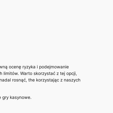
ywną ocenę ryzyka i podejmowanie
imitów. Warto skorzystać z tej opcji,
adal rosnąć, the korzystając z naszych
e gry kasynowe.