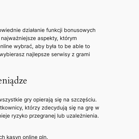
owiednie działanie funkcji bonusowych
 najważniejsze aspekty, którym
nline wybrać, aby była to be able to
wybierasz najlepsze serwisy z grami
eniądze
zystkie gry opierają się na szczęściu.
kownicy, którzy zdecydują się na grę w
eje ryzyko przegranej lub uzależnienia.
h kasyn online pln.