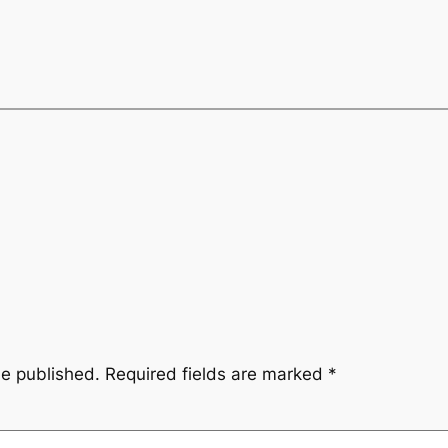
be published.
Required fields are marked
*