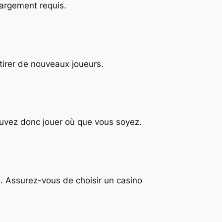
hargement requis.
tirer de nouveaux joueurs.
pouvez donc jouer où que vous soyez.
té. Assurez-vous de choisir un casino