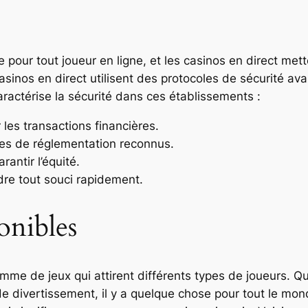
 pour tout joueur en ligne, et les casinos en direct met
asinos en direct utilisent des protocoles de sécurité av
caractérise la sécurité dans ces établissements :
les transactions financières.
es de réglementation reconnus.
rantir l’équité.
dre tout souci rapidement.
onibles
amme de jeux qui attirent différents types de joueurs. 
de divertissement, il y a quelque chose pour tout le mon