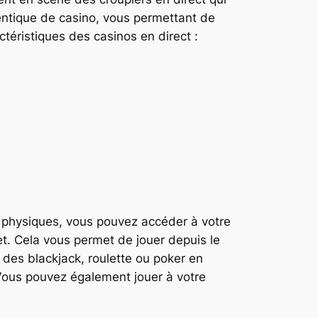
entique de casino, vous permettant de
téristiques des casinos en direct :
s physiques, vous pouvez accéder à votre
t. Cela vous permet de jouer depuis le
 des blackjack, roulette ou poker en
. Vous pouvez également jouer à votre