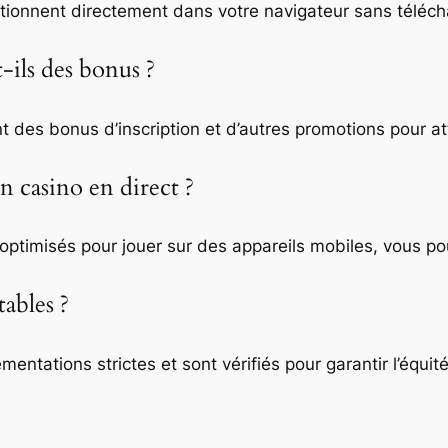
nctionnent directement dans votre navigateur sans téléc
-ils des bonus ?
t des bonus d’inscription et d’autres promotions pour at
n casino en direct ?
t optimisés pour jouer sur des appareils mobiles, vous 
tables ?
ementations strictes et sont vérifiés pour garantir l’équi