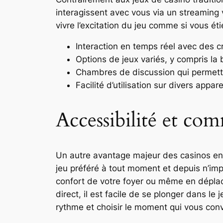
interagissent avec vous via un streaming
vivre l’excitation du jeu comme si vous ét
Interaction en temps réel avec des c
Options de jeux variés, y compris la b
Chambres de discussion qui permette
Facilité d’utilisation sur divers appa
Accessibilité et co
Un autre avantage majeur des casinos en 
jeu préféré à tout moment et depuis n’imp
confort de votre foyer ou même en déplacem
direct, il est facile de se plonger dans l
rythme et choisir le moment qui vous con