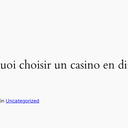
uoi choisir un casino en d
n
in
Uncategorized