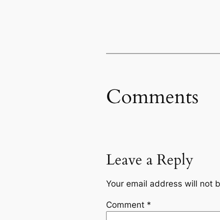
Comments
Leave a Reply
Your email address will not 
Comment
*