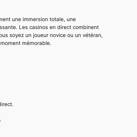
mment une immersion totale, une
hissante. Les casinos en direct combinent
 vous soyez un joueur novice ou un vétéran,
 un moment mémorable.
irect.
?