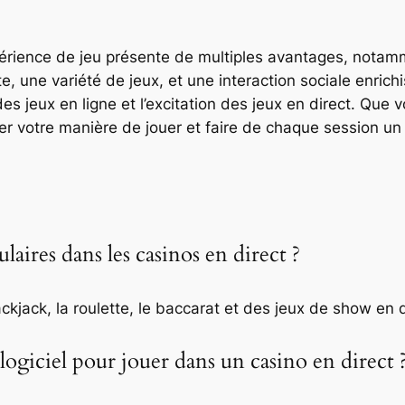
xpérience de jeu présente de multiples avantages, nota
te, une variété de jeux, et une interaction sociale enric
es jeux en ligne et l’excitation des jeux en direct. Que
rmer votre manière de jouer et faire de chaque session
ulaires dans les casinos en direct ?
ackjack, la roulette, le baccarat et des jeux de show en d
logiciel pour jouer dans un casino en direct 