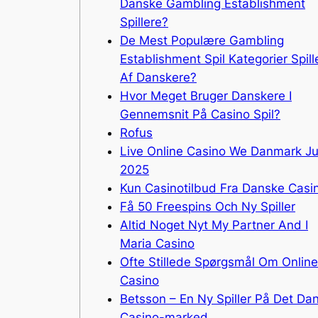
Danske Gambling Establishment
Spillere?
De Mest Populære Gambling
Establishment Spil Kategorier Spill
Af Danskere?
Hvor Meget Bruger Danskere I
Gennemsnit På Casino Spil?
Rofus
Live Online Casino We Danmark Ju
2025
Kun Casinotilbud Fra Danske Casi
Få 50 Freespins Och Ny Spiller
Altid Noget Nyt My Partner And I
Maria Casino
Ofte Stillede Spørgsmål Om Online
Casino
Betsson – En Ny Spiller På Det Da
Casino-marked