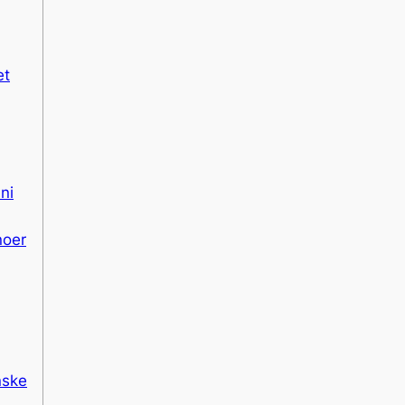
et
ni
noer
nske