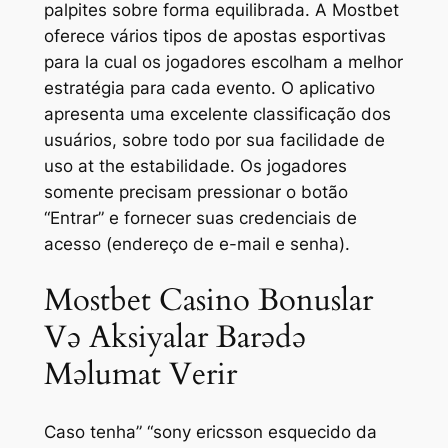
palpites sobre forma equilibrada. A Mostbet
oferece vários tipos de apostas esportivas
para la cual os jogadores escolham a melhor
estratégia para cada evento. O aplicativo
apresenta uma excelente classificação dos
usuários, sobre todo por sua facilidade de
uso at the estabilidade. Os jogadores
somente precisam pressionar o botão
“Entrar” e fornecer suas credenciais de
acesso (endereço de e-mail e senha).
Mostbet Casino Bonuslar
Və Aksiyalar Barədə
Məlumat Verir
Caso tenha” “sony ericsson esquecido da