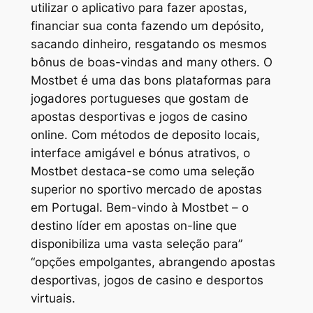
utilizar o aplicativo para fazer apostas,
financiar sua conta fazendo um depósito,
sacando dinheiro, resgatando os mesmos
bônus de boas-vindas and many others. O
Mostbet é uma das bons plataformas para
jogadores portugueses que gostam de
apostas desportivas e jogos de casino
online. Com métodos de deposito locais,
interface amigável e bónus atrativos, o
Mostbet destaca-se como uma seleção
superior no sportivo mercado de apostas
em Portugal. Bem-vindo à Mostbet – o
destino líder em apostas on-line que
disponibiliza uma vasta seleção para”
“opções empolgantes, abrangendo apostas
desportivas, jogos de casino e desportos
virtuais.