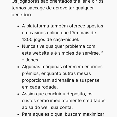
Os jogadores são orientados the ler e oír os
termos saccage de aproveitar qualquer
benefício.
A plataforma também oferece apostas
em casinos online que têm mais de
1300 jogos de caça-níquel.
Nunca tive qualquer problema com
este website e é simples de servirse. ”
– Jones.
Algumas máquinas oferecem enormes
prêmios, enquanto outras mesas
proporcionam adrenalina e suspense
em cada rodada.
Assim que concluir u depósito, os
custos serão imediatamente creditados
ao saldo weil sua conta.
Para aqueles o qual buscam maximizar