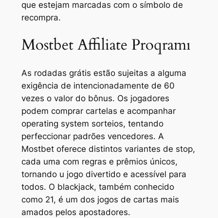
que estejam marcadas com o símbolo de
recompra.
Mostbet Affiliate Proqramı
As rodadas grátis estão sujeitas a alguma
exigência de intencionadamente de 60
vezes o valor do bônus. Os jogadores
podem comprar cartelas e acompanhar
operating system sorteios, tentando
perfeccionar padrões vencedores. A
Mostbet oferece distintos variantes de stop,
cada uma com regras e prêmios únicos,
tornando u jogo divertido e acessível para
todos. O blackjack, também conhecido
como 21, é um dos jogos de cartas mais
amados pelos apostadores.