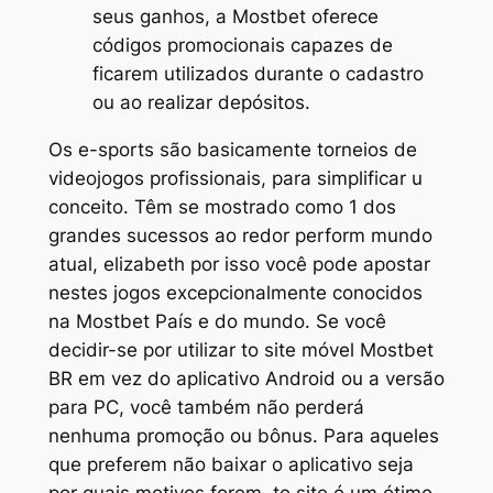
seus ganhos, a Mostbet oferece
códigos promocionais capazes de
ficarem utilizados durante o cadastro
ou ao realizar depósitos.
Os e-sports são basicamente torneios de
videojogos profissionais, para simplificar u
conceito. Têm se mostrado como 1 dos
grandes sucessos ao redor perform mundo
atual, elizabeth por isso você pode apostar
nestes jogos excepcionalmente conocidos
na Mostbet País e do mundo. Se você
decidir-se por utilizar to site móvel Mostbet
BR em vez do aplicativo Android ou a versão
para PC, você também não perderá
nenhuma promoção ou bônus. Para aqueles
que preferem não baixar o aplicativo seja
por quais motivos forem, to site é um ótimo