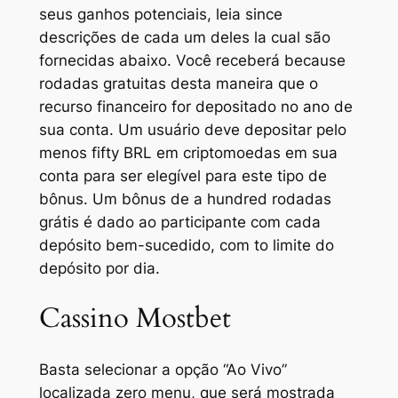
seus ganhos potenciais, leia since
descrições de cada um deles la cual são
fornecidas abaixo. Você receberá because
rodadas gratuitas desta maneira que o
recurso financeiro for depositado no ano de
sua conta. Um usuário deve depositar pelo
menos fifty BRL em criptomoedas em sua
conta para ser elegível para este tipo de
bônus. Um bônus de a hundred rodadas
grátis é dado ao participante com cada
depósito bem-sucedido, com to limite do
depósito por dia.
Cassino Mostbet
Basta selecionar a opção “Ao Vivo”
localizada zero menu, que será mostrada