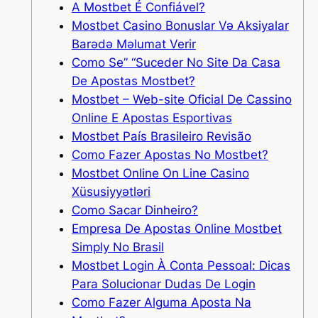
A Mostbet É Confiável?
Mostbet Casino Bonuslar Və Aksiyalar
Barədə Məlumat Verir
Como Se” “Suceder No Site Da Casa
De Apostas Mostbet?
Mostbet – Web-site Oficial De Cassino
Online E Apostas Esportivas
Mostbet País Brasileiro Revisão
Como Fazer Apostas No Mostbet?
Mostbet Online On Line Casino
Xüsusiyyətləri
Como Sacar Dinheiro?
Empresa De Apostas Online Mostbet
Simply No Brasil
Mostbet Login À Conta Pessoal: Dicas
Para Solucionar Dudas De Login
Como Fazer Alguma Aposta Na