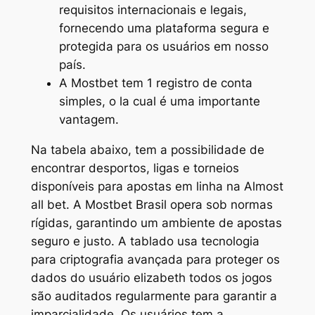
requisitos internacionais e legais,
fornecendo uma plataforma segura e
protegida para os usuários em nosso
país.
A Mostbet tem 1 registro de conta
simples, o la cual é uma importante
vantagem.
Na tabela abaixo, tem a possibilidade de
encontrar desportos, ligas e torneios
disponíveis para apostas em linha na Almost
all bet. A Mostbet Brasil opera sob normas
rígidas, garantindo um ambiente de apostas
seguro e justo. A tablado usa tecnologia
para criptografia avançada para proteger os
dados do usuário elizabeth todos os jogos
são auditados regularmente para garantir a
imparcialidade. Os usuários tem a