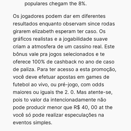
populares chegam the 8%.
Os jogadores podem dar em diferentes
resultados enquanto observam since rodas
girarem elizabeth esperam ter caso. Os
gráficos realistas e a jogabilidade suave
criam a atmosfera de um cassino real. Este
bônus vale pra jogos selecionados e te
oferece 100% de cashback no ano de caso
de paliza. Para ter acesso a esta promoção,
você deve efetuar apostas em games de
futebol ao vivo, ou pré-jogo, com odds
maiores ou iguais the 2. 0. Mas atente-se,
pois to valor da intencionadamente não
pode producir menor que R$ 40, 00 at the
você só pode realizar especulações na
eventos simples.