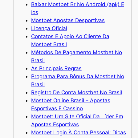
Baixar Mostbet Br No Android (apk) E
Ios
Mostbet Apostas Desportivas
Licença Oficial
Contatos E Apoio Ao Cliente Da
Mostbet Brasil
Métodos De Pagamento Mostbet No
Brasil
As Principais Regras
Programa Para Bônus Da Mostbet No
Brasil
Registro De Conta Mostbet No Brasil
Mostbet Online Brasil – Apostas
Esportivas E Cassino
Mostbet: Um Site Oficial Da Líder Em
Apostas Esportivas
Mostbet Login À Conta Pessoal: Dicas