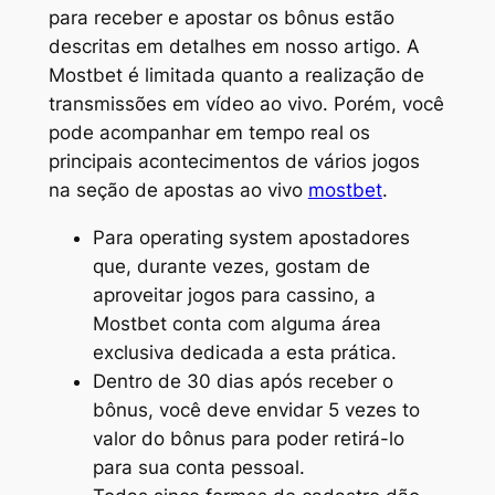
para receber e apostar os bônus estão
descritas em detalhes em nosso artigo. A
Mostbet é limitada quanto a realização de
transmissões em vídeo ao vivo. Porém, você
pode acompanhar em tempo real os
principais acontecimentos de vários jogos
na seção de apostas ao vivo
mostbet
.
Para operating system apostadores
que, durante vezes, gostam de
aproveitar jogos para cassino, a
Mostbet conta com alguma área
exclusiva dedicada a esta prática.
Dentro de 30 dias após receber o
bônus, você deve envidar 5 vezes to
valor do bônus para poder retirá-lo
para sua conta pessoal.