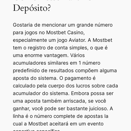
Depósito?
Gostaria de mencionar um grande número
para jogos no Mostbet Casino,
especialmente um jogo Aviator. A Mostbet
tem o registro de conta simples, o que é
uma enorme vantagem. Vários
acumuladores similares em 1 número
predefinido de resultados compõem alguma
aposta do sistema. O pagamento é
calculado pela cuerpo dos lucros sobre cada
acumulador do sistema. Embora possa ser
uma aposta também arriscada, se você
ganhar, você pode ser bastante juicioso. A
linha é o número complete de apostas la
cual a Mostbet aceitará em um evento