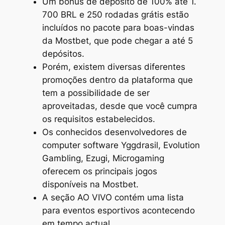
Um bônus de depósito de 100% até 1.
700 BRL e 250 rodadas grátis estão
incluídos no pacote para boas-vindas
da Mostbet, que pode chegar a até 5
depósitos.
Porém, existem diversas diferentes
promoções dentro da plataforma que
tem a possibilidade de ser
aproveitadas, desde que você cumpra
os requisitos estabelecidos.
Os conhecidos desenvolvedores de
computer software Yggdrasil, Evolution
Gambling, Ezugi, Microgaming
oferecem os principais jogos
disponíveis na Mostbet.
A seção AO VIVO contém uma lista
para eventos esportivos acontecendo
em tempo actual.