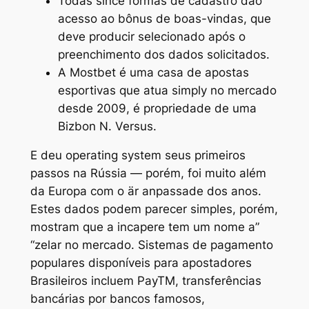
Todas since formas de cadastro dão
acesso ao bônus de boas-vindas, que
deve producir selecionado após o
preenchimento dos dados solicitados.
A Mostbet é uma casa de apostas
esportivas que atua simply no mercado
desde 2009, é propriedade de uma
Bizbon N. Versus.
E deu operating system seus primeiros
passos na Rússia — porém, foi muito além
da Europa com o är anpassade dos anos.
Estes dados podem parecer simples, porém,
mostram que a incapere tem um nome a”
“zelar no mercado. Sistemas de pagamento
populares disponíveis para apostadores
Brasileiros incluem PayTM, transferências
bancárias por bancos famosos,