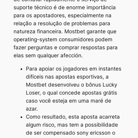
suporte técnico é de enorme importância
para os apostadores, especialmente na
relação a resolução de problemas para
natureza financeira. Mostbet garante que
operating-system consumidores podem
fazer perguntas e comprar respostas para
elas sem qualquer afección.
Para apoiar os jogadores em instantes
difíceis nas apostas esportivas, a
Mostbet desenvolveu o bônus Lucky
Loser, o qual concede apostas grátis
caso você esteja em uma maré de
azar.
Como resultado, esta aposta acarreta
algum risco, mas tem a possibilidade
de ser compensado sony ericsson o