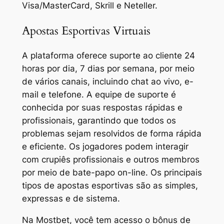
Visa/MasterCard, Skrill e Neteller.
Apostas Esportivas Virtuais
A plataforma oferece suporte ao cliente 24
horas por dia, 7 dias por semana, por meio
de vários canais, incluindo chat ao vivo, e-
mail e telefone. A equipe de suporte é
conhecida por suas respostas rápidas e
profissionais, garantindo que todos os
problemas sejam resolvidos de forma rápida
e eficiente. Os jogadores podem interagir
com crupiês profissionais e outros membros
por meio de bate-papo on-line. Os principais
tipos de apostas esportivas são as simples,
expressas e de sistema.
Na Mostbet, você tem acesso o bônus de