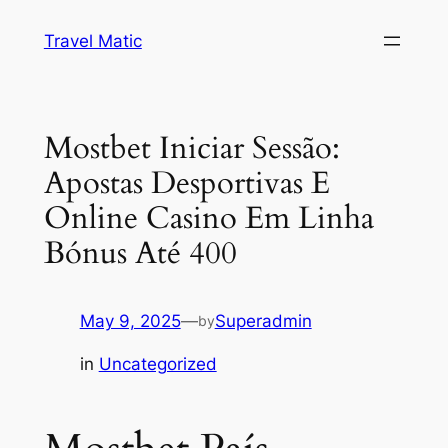
Skip
Travel Matic
to
content
Mostbet Iniciar Sessão:
Apostas Desportivas E
Online Casino Em Linha
Bónus Até 400
May 9, 2025
—
Superadmin
by
in
Uncategorized