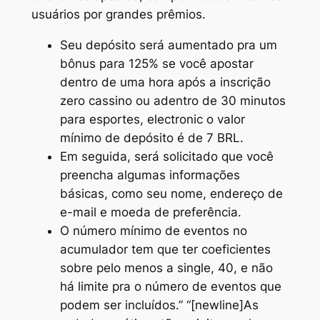
usuários por grandes prêmios.
Seu depósito será aumentado pra um
bônus para 125% se você apostar
dentro de uma hora após a inscrição
zero cassino ou adentro de 30 minutos
para esportes, electronic o valor
mínimo de depósito é de 7 BRL.
Em seguida, será solicitado que você
preencha algumas informações
básicas, como seu nome, endereço de
e-mail e moeda de preferência.
O número mínimo de eventos no
acumulador tem que ter coeficientes
sobre pelo menos a single, 40, e não
há limite pra o número de eventos que
podem ser incluídos.” “[newline]As