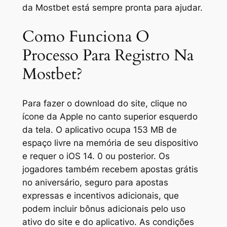
da Mostbet está sempre pronta para ajudar.
Como Funciona O
Processo Para Registro Na
Mostbet?
Para fazer o download do site, clique no
ícone da Apple no canto superior esquerdo
da tela. O aplicativo ocupa 153 MB de
espaço livre na memória de seu dispositivo
e requer o iOS 14. 0 ou posterior. Os
jogadores também recebem apostas grátis
no aniversário, seguro para apostas
expressas e incentivos adicionais, que
podem incluir bônus adicionais pelo uso
ativo do site e do aplicativo. As condições