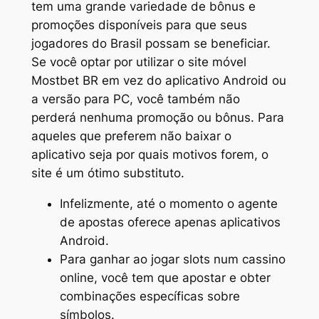
tem uma grande variedade de bônus e
promoções disponíveis para que seus
jogadores do Brasil possam se beneficiar.
Se você optar por utilizar o site móvel
Mostbet BR em vez do aplicativo Android ou
a versão para PC, você também não
perderá nenhuma promoção ou bônus. Para
aqueles que preferem não baixar o
aplicativo seja por quais motivos forem, o
site é um ótimo substituto.
Infelizmente, até o momento o agente
de apostas oferece apenas aplicativos
Android.
Para ganhar ao jogar slots num cassino
online, você tem que apostar e obter
combinações específicas sobre
símbolos.