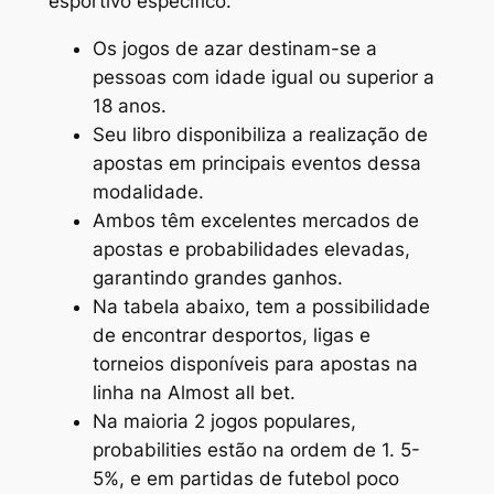
esportivo específico.
Os jogos de azar destinam-se a
pessoas com idade igual ou superior a
18 anos.
Seu libro disponibiliza a realização de
apostas em principais eventos dessa
modalidade.
Ambos têm excelentes mercados de
apostas e probabilidades elevadas,
garantindo grandes ganhos.
Na tabela abaixo, tem a possibilidade
de encontrar desportos, ligas e
torneios disponíveis para apostas na
linha na Almost all bet.
Na maioria 2 jogos populares,
probabilities estão na ordem de 1. 5-
5%, e em partidas de futebol poco