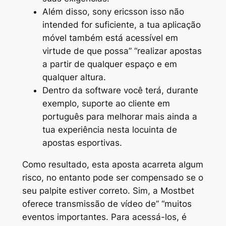
Além disso, sony ericsson isso não
intended for suficiente, a tua aplicação
móvel também está acessível em
virtude de que possa” “realizar apostas
a partir de qualquer espaço e em
qualquer altura.
Dentro da software você terá, durante
exemplo, suporte ao cliente em
português para melhorar mais ainda a
tua experiência nesta locuinta de
apostas esportivas.
Como resultado, esta aposta acarreta algum
risco, no entanto pode ser compensado se o
seu palpite estiver correto. Sim, a Mostbet
oferece transmissão de vídeo de” “muitos
eventos importantes. Para acessá-los, é