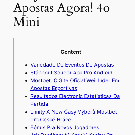
Apostas Agora! 4o
Mini
Content
Variedade De Eventos De Apostas
Stáhnout Soubor Apk Pro Android
Mostbet: O Site Oficial Weil Líder Em
Apostas Esportivas
Resultados Electronic Estatísticas Da
Partida
Limity A New Časy Výběrů Mostbet
Pro České Hráče
Bônus Pra Novos Jogadores