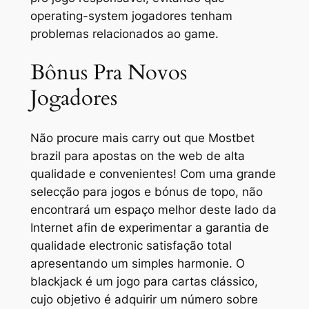
operating-system jogadores tenham
problemas relacionados ao game.
Bônus Pra Novos
Jogadores
Não procure mais carry out que Mostbet
brazil para apostas on the web de alta
qualidade e convenientes! Com uma grande
selecção para jogos e bónus de topo, não
encontrará um espaço melhor deste lado da
Internet afin de experimentar a garantia de
qualidade electronic satisfação total
apresentando um simples harmonie. O
blackjack é um jogo para cartas clássico,
cujo objetivo é adquirir um número sobre