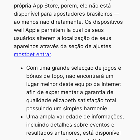
própria App Store, porém, ele não está
disponível para apostadores brasileiros —
ao menos não diretamente. Os dispositivos
weil Apple permitem la cual os seus
usuários alterem a localização de seus
aparelhos através da seção de ajustes
mostbet entrar
.
Com uma grande selecção de jogos e
bónus de topo, não encontrará um
lugar melhor deste equipo da Internet
afin de experimentar a garantia de
qualidade elizabeth satisfação total
possuindo um simples harmonie.
Uma ampla variedade de informações,
incluindo detalhes sobre eventos e
resultados anteriores, está disponível