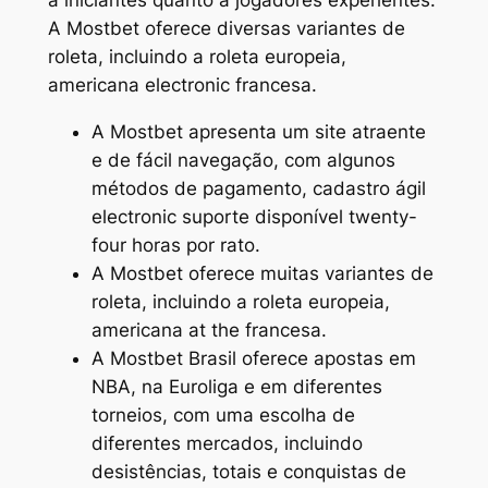
A Mostbet oferece diversas variantes de
roleta, incluindo a roleta europeia,
americana electronic francesa.
A Mostbet apresenta um site atraente
e de fácil navegação, com algunos
métodos de pagamento, cadastro ágil
electronic suporte disponível twenty-
four horas por rato.
A Mostbet oferece muitas variantes de
roleta, incluindo a roleta europeia,
americana at the francesa.
A Mostbet Brasil oferece apostas em
NBA, na Euroliga e em diferentes
torneios, com uma escolha de
diferentes mercados, incluindo
desistências, totais e conquistas de