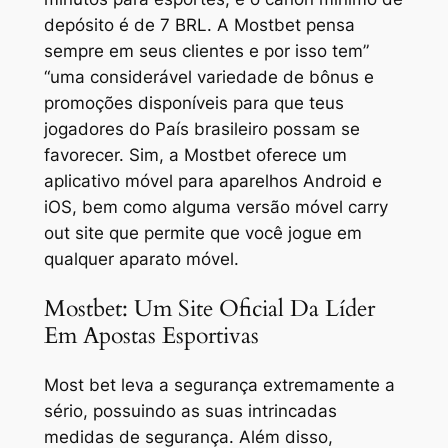
depósito é de 7 BRL. A Mostbet pensa
sempre em seus clientes e por isso tem”
“uma considerável variedade de bônus e
promoções disponíveis para que teus
jogadores do País brasileiro possam se
favorecer. Sim, a Mostbet oferece um
aplicativo móvel para aparelhos Android e
iOS, bem como alguma versão móvel carry
out site que permite que você jogue em
qualquer aparato móvel.
Mostbet: Um Site Oficial Da Líder
Em Apostas Esportivas
Most bet leva a segurança extremamente a
sério, possuindo as suas intrincadas
medidas de segurança. Além disso,