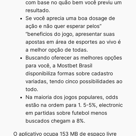
com base no quão bem você previu um
resultado.
Se você aprecia uma boa dosage de
ação e não quer esperar pelos”
“beneficios do jogo, apresentar suas
apostas em área de esportes ao vivo é
a melhor opção de todas.
Buscando oferecer as melhores opções
para você, a Mostbet Brasil
disponibiliza formas sobre cadastro
variadas, tendo cinco possibilidades ao
todo.
Na maioria dos jogos populares, odds
estão na ordem para 1. 5-5%, electronic
em partidas sobre futebol menos
buscados chegam a 8%.
O aplicativo ocupa 153 MB de espaço livre