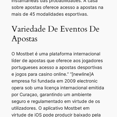
instantâneas das probabilidades. A casa
sobre apostas oferece acesso a apostas na
mais de 45 modalidades esportivas.
Variedade De Eventos De
Apostas
O Mostbet é uma plataforma internacional
líder de apostas que oferece aos jogadores
portugueses acesso a apostas desportivas
e jogos para casino online.” “[newline]A
empresa foi fundada em 2009 electronic
opera sob uma licença internacional emitida
por Curaçao, garantindo um ambiente
seguro e regulamentado em virtude de os
utilizadores. O aplicativo Mostbet em
virtude de iOS pode producir baixado pela