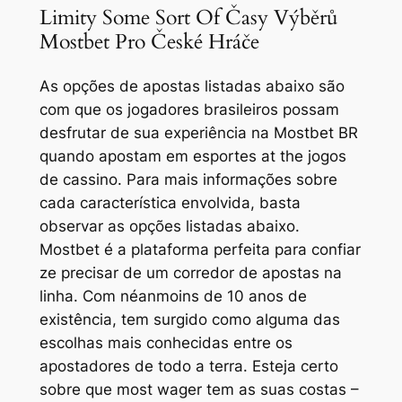
Limity Some Sort Of Časy Výběrů
Mostbet Pro České Hráče
As opções de apostas listadas abaixo são
com que os jogadores brasileiros possam
desfrutar de sua experiência na Mostbet BR
quando apostam em esportes at the jogos
de cassino. Para mais informações sobre
cada característica envolvida, basta
observar as opções listadas abaixo.
Mostbet é a plataforma perfeita para confiar
ze precisar de um corredor de apostas na
linha. Com néanmoins de 10 anos de
existência, tem surgido como alguma das
escolhas mais conhecidas entre os
apostadores de todo a terra. Esteja certo
sobre que most wager tem as suas costas –