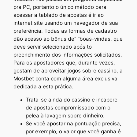
pra PC, portanto o único método para
acessar a tablado de apostas é ir ao
internet site usando um navegador de sua
preferência. Todas as formas de cadastro
dão acesso ao bônus de” “boas-vindas, que
deve servir selecionado após to
preenchimento dos informações solicitados.
Para os apostadores que, durante vezes,
gostam de aproveitar jogos sobre cassino, a
Mostbet conta com alguma área exclusiva
dedicada a esta prática.
Trata-se ainda do cassino e incapere
de apostas compromissado com o
pelea à lavagem sobre dinheiro.
Se você apostar na pontuação precisa,
por exemplo, o valor que você ganha é