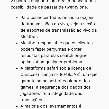
21 pontos enquanto um dealer nunca tem a
possibilidade de passar de twenty one.
Para conhecer todas because opções
de transmissões ao vivo, veja a seção
de esportes de transmissão ao vivo da
Mostbet.
Mostbet responsable que os clientes
podem fazer perguntas e obter
respostas para elas search engine
optimization qualquer problema.
A plataforma safari sob a licença de
Curaçao (licença nº 8048/JAZ), um que
garante some sort of equidade dos
games, a segurança dos dados dos
jogadores” “e a integridade das
transações.
A maioria dos levantamentos é