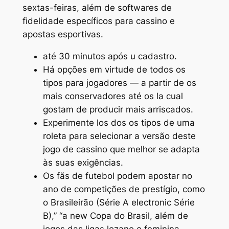
sextas-feiras, além de softwares de
fidelidade específicos para cassino e
apostas esportivas.
até 30 minutos após u cadastro.
Há opções em virtude de todos os
tipos para jogadores — a partir de os
mais conservadores até os la cual
gostam de producir mais arriscados.
Experimente los dos os tipos de uma
roleta para selecionar a versão deste
jogo de cassino que melhor se adapta
às suas exigências.
Os fãs de futebol podem apostar no
ano de competições de prestígio, como
o Brasileirão (Série A electronic Série
B),” “a new Copa do Brasil, além de