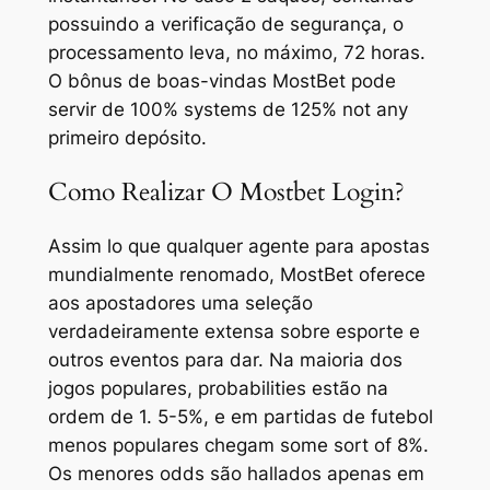
possuindo a verificação de segurança, o
processamento leva, no máximo, 72 horas.
O bônus de boas-vindas MostBet pode
servir de 100% systems de 125% not any
primeiro depósito.
Como Realizar O Mostbet Login?
Assim lo que qualquer agente para apostas
mundialmente renomado, MostBet oferece
aos apostadores uma seleção
verdadeiramente extensa sobre esporte e
outros eventos para dar. Na maioria dos
jogos populares, probabilities estão na
ordem de 1. 5-5%, e em partidas de futebol
menos populares chegam some sort of 8%.
Os menores odds são hallados apenas em