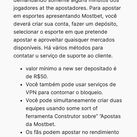
jogadores at the apostadores. Para apostar
em esportes apresentando Mostbet, você
deverá criar sua conta, fazer um depósito,
selecionar o esporte em que pretende
apostar e aproveitar quaisquer mercados
disponíveis. Há vários métodos para
contatar u serviço de suporte ao cliente.
valor mínimo a new ser depositado é
de R$50.
Você também pode usar serviços de
VPN para contornar o bloqueio.
Você pode simultaneamente criar duas
equipes usando some sort of
ferramenta Construtor sobre” “Apostas
da Mostbet.
Os fãs podem apostar no rendimiento