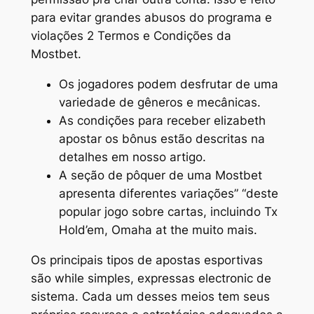
para evitar grandes abusos do programa e
violações 2 Termos e Condições da
Mostbet.
Os jogadores podem desfrutar de uma
variedade de gêneros e mecânicas.
As condições para receber elizabeth
apostar os bônus estão descritas na
detalhes em nosso artigo.
A seção de pôquer de uma Mostbet
apresenta diferentes variações” “deste
popular jogo sobre cartas, incluindo Tx
Hold’em, Omaha at the muito mais.
Os principais tipos de apostas esportivas
são while simples, expressas electronic de
sistema. Cada um desses meios tem seus