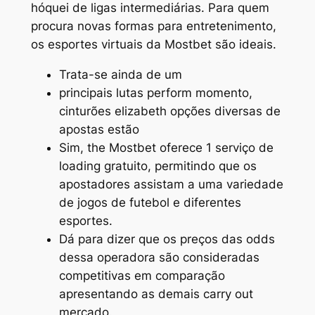
hóquei de ligas intermediárias. Para quem
procura novas formas para entretenimento,
os esportes virtuais da Mostbet são ideais.
Trata-se ainda de um
principais lutas perform momento,
cinturões elizabeth opções diversas de
apostas estão
Sim, the Mostbet oferece 1 serviço de
loading gratuito, permitindo que os
apostadores assistam a uma variedade
de jogos de futebol e diferentes
esportes.
Dá para dizer que os preços das odds
dessa operadora são consideradas
competitivas em comparação
apresentando as demais carry out
mercado.