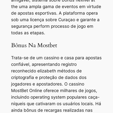
the uma ampla gama de eventos em virtude
de apostas esportivas. A plataforma opera
sob uma licença sobre Curaçao e garante a
segurança perform processo de jogo em
todas as etapas.
Bônus Na Mostbet
Trata-se de um cassino e casa para apostas
confiável, apresentando registro
reconhecido elizabeth métodos de
criptografia e proteção de dados dos
jogadores e apostadores. O cassino
MostBet Online oferece milhares de jogos,
incluindo operating system populares caça-
níqueis que cativaram os usuários locais. Há
ainda bônus de recargas realizadas nas