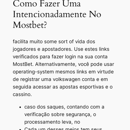
Como Fazer Uma
Intencionadamente No
Mostbet?
facilita muito some sort of vida dos
jogadores e apostadores. Use estes links
verificados para fazer login na sua conta
MostBet. Alternativamente, você pode usar
operating-system mesmos links em virtude
de registrar uma volkswagen conta e em
seguida acessar as apostas esportivas e o
cassino.
caso dos saques, contando com a
verificação sobre segurança, o
processamento leva, no
Cada um desses meios tem seus