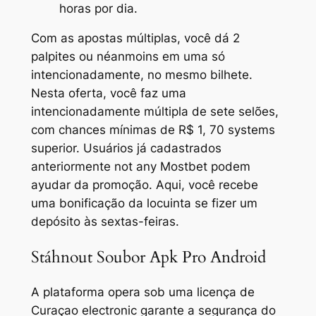
horas por dia.
Com as apostas múltiplas, você dá 2
palpites ou néanmoins em uma só
intencionadamente, no mesmo bilhete.
Nesta oferta, você faz uma
intencionadamente múltipla de sete selões,
com chances mínimas de R$ 1, 70 systems
superior. Usuários já cadastrados
anteriormente not any Mostbet podem
ayudar da promoção. Aqui, você recebe
uma bonificação da locuinta se fizer um
depósito às sextas-feiras.
Stáhnout Soubor Apk Pro Android
A plataforma opera sob uma licença de
Curaçao electronic garante a segurança do