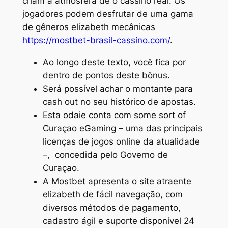
criam a atmosfera de o cassino real. Os
jogadores podem desfrutar de uma gama
de gêneros elizabeth mecânicas
https://mostbet-brasil-cassino.com/
.
Ao longo deste texto, você fica por
dentro de pontos deste bônus.
Será possível achar o montante para
cash out no seu histórico de apostas.
Esta odaie conta com some sort of
Curaçao eGaming – uma das principais
licenças de jogos online da atualidade
–, concedida pelo Governo de
Curaçao.
A Mostbet apresenta o site atraente
elizabeth de fácil navegação, com
diversos métodos de pagamento,
cadastro ágil e suporte disponível 24