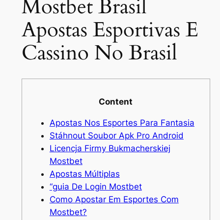
Mostbet Brasil
Apostas Esportivas E
Cassino No Brasil
Content
Apostas Nos Esportes Para Fantasia
Stáhnout Soubor Apk Pro Android
Licencja Firmy Bukmacherskiej
Mostbet
Apostas Múltiplas
“guia De Login Mostbet
Como Apostar Em Esportes Com
Mostbet?