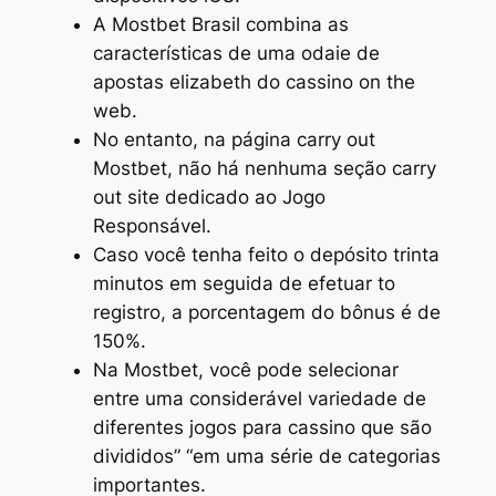
A Mostbet Brasil combina as
características de uma odaie de
apostas elizabeth do cassino on the
web.
No entanto, na página carry out
Mostbet, não há nenhuma seção carry
out site dedicado ao Jogo
Responsável.
Caso você tenha feito o depósito trinta
minutos em seguida de efetuar to
registro, a porcentagem do bônus é de
150%.
Na Mostbet, você pode selecionar
entre uma considerável variedade de
diferentes jogos para cassino que são
divididos” “em uma série de categorias
importantes.