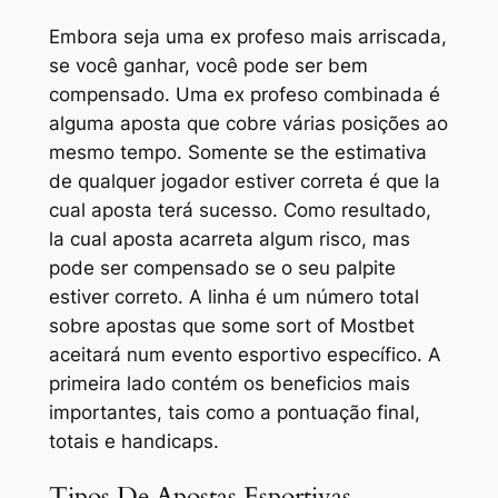
Embora seja uma ex profeso mais arriscada,
se você ganhar, você pode ser bem
compensado. Uma ex profeso combinada é
alguma aposta que cobre várias posições ao
mesmo tempo. Somente se the estimativa
de qualquer jogador estiver correta é que la
cual aposta terá sucesso. Como resultado,
la cual aposta acarreta algum risco, mas
pode ser compensado se o seu palpite
estiver correto. A linha é um número total
sobre apostas que some sort of Mostbet
aceitará num evento esportivo específico. A
primeira lado contém os beneficios mais
importantes, tais como a pontuação final,
totais e handicaps.
Tipos De Apostas Esportivas