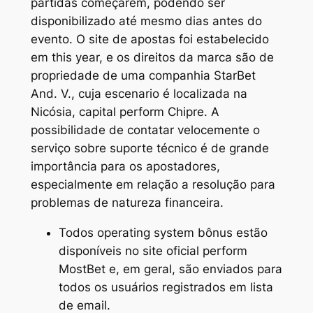
partidas começarem, podendo ser
disponibilizado até mesmo dias antes do
evento. O site de apostas foi estabelecido
em this year, e os direitos da marca são de
propriedade de uma companhia StarBet
And. V., cuja escenario é localizada na
Nicósia, capital perform Chipre. A
possibilidade de contatar velocemente o
serviço sobre suporte técnico é de grande
importância para os apostadores,
especialmente em relação a resolução para
problemas de natureza financeira.
Todos operating system bônus estão
disponíveis no site oficial perform
MostBet e, em geral, são enviados para
todos os usuários registrados em lista
de email.