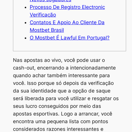
Processo De Registro Electronic
Verificação
Contatos E Apoio Ao Cliente Da
Mostbet Brasil
O Mostbet É Lawful Em Portugal?
Nas apostas ao vivo, você pode usar o
cash-out, encerrando a intencionadamente
quando achar também interessante para
você. Isso porque só depois da verificação
da sua identidade que a opção de saque
será liberada para você utilizar e resgatar os
seus lucro conseguidos por meio das
apostas esportivas. Logo a arrancar, você
encontra uma pequena lista com pontos
considerados razones interessantes e