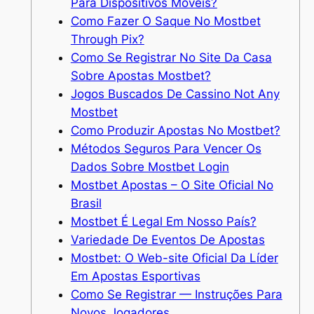
Para Dispositivos Móveis?
Como Fazer O Saque No Mostbet
Through Pix?
Como Se Registrar No Site Da Casa
Sobre Apostas Mostbet?
Jogos Buscados De Cassino Not Any
Mostbet
Como Produzir Apostas No Mostbet?
Métodos Seguros Para Vencer Os
Dados Sobre Mostbet Login
Mostbet Apostas – O Site Oficial No
Brasil
Mostbet É Legal Em Nosso País?
Variedade De Eventos De Apostas
Mostbet: O Web-site Oficial Da Líder
Em Apostas Esportivas
Como Se Registrar — Instruções Para
Novos Jogadores