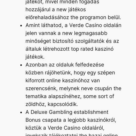
játékot, mivel minden fogadás
hozzájárul a new játékos
előrehaladásához the programon belül.
Amint láthatod, a Verde Casino oldalán
jelen vannak a new legmagasabb
minőséget biztosító szolgáltatók és az
általuk létrehozott top rated kaszinó
játékok.
Azonban az oldaluk felfedezése
közben rájöhetünk, hogy egy szépen
kiforrott online kaszinóhoz van
szerencsénk, melynek neve csupán the
tematika alapszínéhez, some sort of
zöldhöz, kapcsolódik.
A Deluxe Gambling establishment
Bonus csapata a legjobb kaszinókról,
köztük a Verde Casino oldaláról,
igyekszik tájékoztatni the hazai online