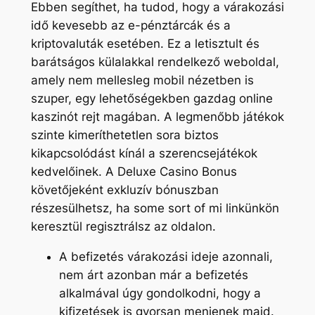
Ebben segíthet, ha tudod, hogy a várakozási
idő kevesebb az e-pénztárcák és a
kriptovaluták esetében. Ez a letisztult és
barátságos külalakkal rendelkező weboldal,
amely nem mellesleg mobil nézetben is
szuper, egy lehetőségekben gazdag online
kaszinót rejt magában. A legmenőbb játékok
szinte kimeríthetetlen sora biztos
kikapcsolódást kínál a szerencsejátékok
kedvelőinek. A Deluxe Casino Bonus
követőjeként exkluzív bónuszban
részesülhetsz, ha some sort of mi linkünkön
keresztül regisztrálsz az oldalon.
A befizetés várakozási ideje azonnali,
nem árt azonban már a befizetés
alkalmával úgy gondolkodni, hogy a
kifizetések is gyorsan menjenek majd.