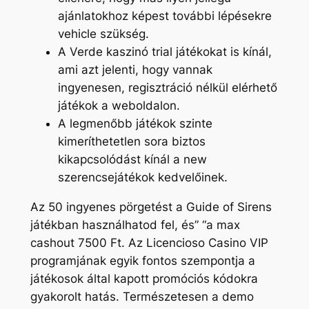
ajánlatokhoz képest további lépésekre
vehicle szükség.
A Verde kaszinó trial játékokat is kínál,
ami azt jelenti, hogy vannak
ingyenesen, regisztráció nélkül elérhető
játékok a weboldalon.
A legmenőbb játékok szinte
kimeríthetetlen sora biztos
kikapcsolódást kínál a new
szerencsejátékok kedvelőinek.
Az 50 ingyenes pörgetést a Guide of Sirens
játékban használhatod fel, és” “a max
cashout 7500 Ft. Az Licencioso Casino VIP
programjának egyik fontos szempontja a
játékosok által kapott promóciós kódokra
gyakorolt hatás. Természetesen a demo