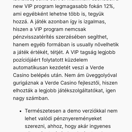
new VIP program legmagasabb fokán 12%,
ami egyébként lehetne több is, tegyük
hozzá. A játék azonban így is izgalmas,
hiszen a VIP program nemcsak
pénzvisszatérítés szerzésében segíthet,
hanem egyéb formában is usually növelhetik
a játék értékét, tétjét. A VIP tagság legjobb
pozíciójáért folytatott küzdelem
automatikusan kezdetét veszi a Verde
Casino belépés után. Nem ám üveggolyóval
gurigáznak a Verde Casino fejlesztői, hiszen
elhozták a legjobb játékszolgáltatókat, igen
nagy számban.
Természetesen a demo verziókkal nem
lehet valódi pénznyereményeket
szerezni, ahhoz, hogy akár ingyenes