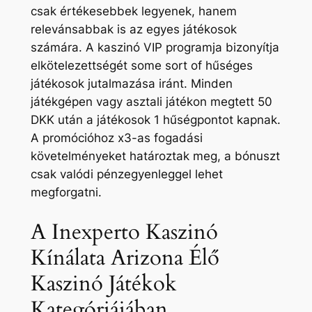
csak értékesebbek legyenek, hanem
relevánsabbak is az egyes játékosok
számára. A kaszinó VIP programja bizonyítja
elkötelezettségét some sort of hűséges
játékosok jutalmazása iránt. Minden
játékgépen vagy asztali játékon megtett 50
DKK után a játékosok 1 hűségpontot kapnak.
A promócióhoz x3-as fogadási
követelményeket határoztak meg, a bónuszt
csak valódi pénzegyenleggel lehet
megforgatni.
A Inexperto Kaszinó
Kínálata Arizona Élő
Kaszinó Játékok
Kategóriájában