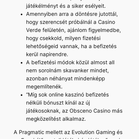
játékélményt és a siker esélyeit.
Amennyiben arra a döntésre jutottál,
hogy szerencsét próbálnál a Casino
Verde felületén, ajánlom figyelmedbe,
hogy csekkold, milyen fizetési
lehetőségeid vannak, ha a befizetés
kerül napirendre.
A befizetési módok közül almost all
nem sorolnám skavanker mindet,
azonban néhányat mindenképp
megemlítenék.
“Míg sok online kaszinó befizetés
nélküli bónuszt kínál az új
játékosoknak, az Obsceno Casino más
megközelítést alkalmaz.
A Pragmatic mellett az Evolution Gaming és