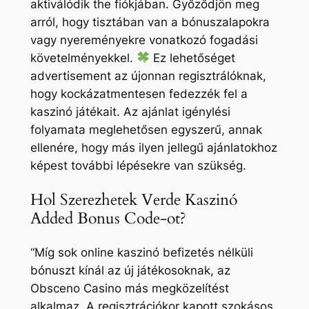
aktiválódik the fiókjában. Győződjön meg
arról, hogy tisztában van a bónuszalapokra
vagy nyereményekre vonatkozó fogadási
követelményekkel.
Ez lehetőséget
advertisement az újonnan regisztrálóknak,
hogy kockázatmentesen fedezzék fel a
kaszinó játékait. Az ajánlat igénylési
folyamata meglehetősen egyszerű, annak
ellenére, hogy más ilyen jellegű ajánlatokhoz
képest további lépésekre van szükség.
Hol Szerezhetek Verde Kaszinó
Added Bonus Code-ot?
“Míg sok online kaszinó befizetés nélküli
bónuszt kínál az új játékosoknak, az
Obsceno Casino más megközelítést
alkalmaz. A regisztrációkor kapott szokásos