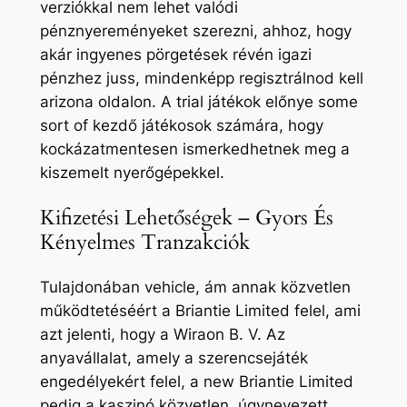
verziókkal nem lehet valódi
pénznyereményeket szerezni, ahhoz, hogy
akár ingyenes pörgetések révén igazi
pénzhez juss, mindenképp regisztrálnod kell
arizona oldalon. A trial játékok előnye some
sort of kezdő játékosok számára, hogy
kockázatmentesen ismerkedhetnek meg a
kiszemelt nyerőgépekkel.
Kifizetési Lehetőségek – Gyors És
Kényelmes Tranzakciók
Tulajdonában vehicle, ám annak közvetlen
működtetéséért a Briantie Limited felel, ami
azt jelenti, hogy a Wiraon B. V. Az
anyavállalat, amely a szerencsejáték
engedélyekért felel, a new Briantie Limited
pedig a kaszinó közvetlen, úgynevezett