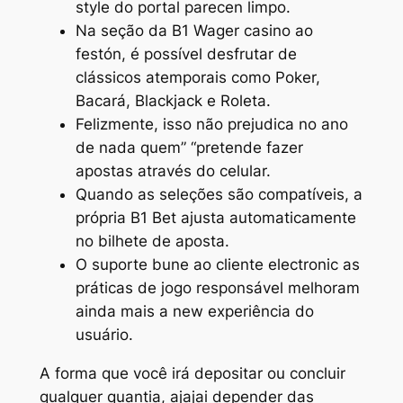
style do portal parecen limpo.
Na seção da B1 Wager casino ao
festón, é possível desfrutar de
clássicos atemporais como Poker,
Bacará, Blackjack e Roleta.
Felizmente, isso não prejudica no ano
de nada quem” “pretende fazer
apostas através do celular.
Quando as seleções são compatíveis, a
própria B1 Bet ajusta automaticamente
no bilhete de aposta.
O suporte bune ao cliente electronic as
práticas de jogo responsável melhoram
ainda mais a new experiência do
usuário.
A forma que você irá depositar ou concluir
qualquer quantia, ajajai depender das