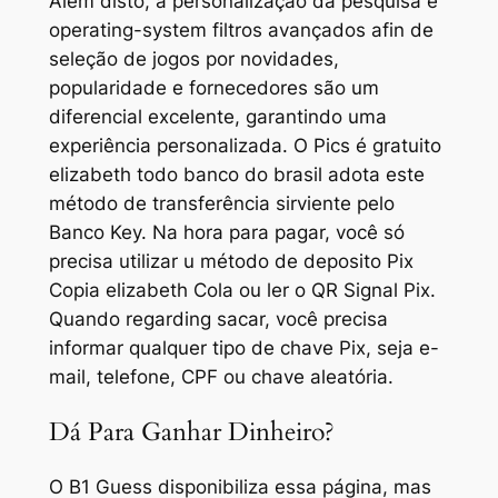
Além disto, a personalização da pesquisa e
operating-system filtros avançados afin de
seleção de jogos por novidades,
popularidade e fornecedores são um
diferencial excelente, garantindo uma
experiência personalizada. O Pics é gratuito
elizabeth todo banco do brasil adota este
método de transferência sirviente pelo
Banco Key. Na hora para pagar, você só
precisa utilizar u método de deposito Pix
Copia elizabeth Cola ou ler o QR Signal Pix.
Quando regarding sacar, você precisa
informar qualquer tipo de chave Pix, seja e-
mail, telefone, CPF ou chave aleatória.
Dá Para Ganhar Dinheiro?
O B1 Guess disponibiliza essa página, mas