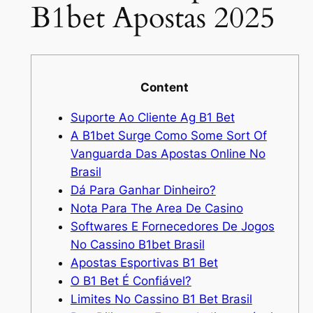
B1bet Apostas 2025
Content
Suporte Ao Cliente Ag B1 Bet
A B1bet Surge Como Some Sort Of
Vanguarda Das Apostas Online No
Brasil
Dá Para Ganhar Dinheiro?
Nota Para The Area De Casino
Softwares E Fornecedores De Jogos
No Cassino B1bet Brasil
Apostas Esportivas B1 Bet
O B1 Bet É Confiável?
Limites No Cassino B1 Bet Brasil