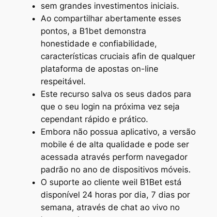
sem grandes investimentos iniciais.
Ao compartilhar abertamente esses
pontos, a B1bet demonstra
honestidade e confiabilidade,
características cruciais afin de qualquer
plataforma de apostas on-line
respeitável.
Este recurso salva os seus dados para
que o seu login na próxima vez seja
cependant rápido e prático.
Embora não possua aplicativo, a versão
mobile é de alta qualidade e pode ser
acessada através perform navegador
padrão no ano de dispositivos móveis.
O suporte ao cliente weil B1Bet está
disponível 24 horas por dia, 7 dias por
semana, através de chat ao vivo no