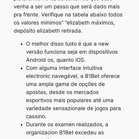
venha a ser um passo que será dado mais
pra frente. Verifique na tabela abaixo todos
os valores mínimos” “elizabeth máximos,
depósito elizabeth retirada.
O melhor disso tudo é que a new
versão funciona seja em dispositivos
Android os, quanto iOS.
Com alguma interface intuitiva
electronic navegável, a B1Bet oferece
uma ampla gama de opções de
apostas, desde os mercados
esportivos mais populares até uma
variedade sensazionale de jogos para
cassino.
Durante os examen realizados, a
organizacion B1Bet excedeu as