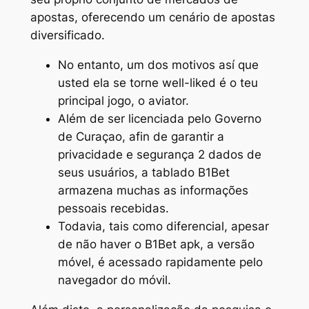
apostas, oferecendo um cenário de apostas
diversificado.
No entanto, um dos motivos así que
usted ela se torne well-liked é o teu
principal jogo, o aviator.
Além de ser licenciada pelo Governo
de Curaçao, afin de garantir a
privacidade e segurança 2 dados de
seus usuários, a tablado B1Bet
armazena muchas as informações
pessoais recebidas.
Todavia, tais como diferencial, apesar
de não haver o B1Bet apk, a versão
móvel, é acessado rapidamente pelo
navegador do móvil.