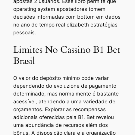
apostas 2 usuários. Esse libro permite que
operating system apostadores tomem
decisões informadas com bottom em dados
no ano de tempo real elizabeth estratégias
pessoais.
Limites No Cassino B1 Bet
Brasil
O valor do depósito mínimo pode variar
dependendo do evoluzione de pagamento
determinado, mas normalmente é bastante
acessível, atendendo a uma variedade de
orçamentos. Explorar as recompensas
adicionais oferecidas pela B1. Bet revelou
uma abundância de recursos além dos
bônus. A disposição clara e a organização