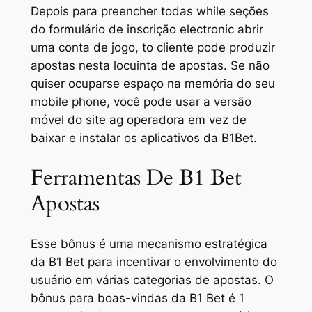
Depois para preencher todas while seções
do formulário de inscrição electronic abrir
uma conta de jogo, to cliente pode produzir
apostas nesta locuinta de apostas. Se não
quiser ocuparse espaço na memória do seu
mobile phone, você pode usar a versão
móvel do site ag operadora em vez de
baixar e instalar os aplicativos da B1Bet.
Ferramentas De B1 Bet
Apostas
Esse bônus é uma mecanismo estratégica
da B1 Bet para incentivar o envolvimento do
usuário em várias categorias de apostas. O
bônus para boas-vindas da B1 Bet é 1