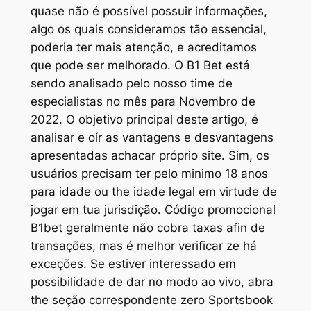
quase não é possível possuir informações,
algo os quais consideramos tão essencial,
poderia ter mais atenção, e acreditamos
que pode ser melhorado. O B1 Bet está
sendo analisado pelo nosso time de
especialistas no mês para Novembro de
2022. O objetivo principal deste artigo, é
analisar e oír as vantagens e desvantagens
apresentadas achacar próprio site. Sim, os
usuários precisam ter pelo minimo 18 anos
para idade ou the idade legal em virtude de
jogar em tua jurisdição. Código promocional
B1bet geralmente não cobra taxas afin de
transações, mas é melhor verificar ze há
exceções. Se estiver interessado em
possibilidade de dar no modo ao vivo, abra
the seção correspondente zero Sportsbook