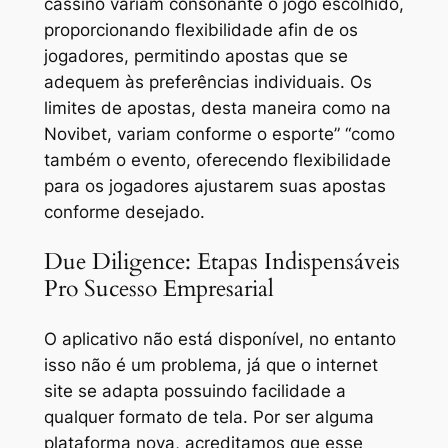
cassino variam consonante o jogo escolhido,
proporcionando flexibilidade afin de os
jogadores, permitindo apostas que se
adequem às preferências individuais. Os
limites de apostas, desta maneira como na
Novibet, variam conforme o esporte” “como
também o evento, oferecendo flexibilidade
para os jogadores ajustarem suas apostas
conforme desejado.
Due Diligence: Etapas Indispensáveis
Pro Sucesso Empresarial
O aplicativo não está disponível, no entanto
isso não é um problema, já que o internet
site se adapta possuindo facilidade a
qualquer formato de tela. Por ser alguma
plataforma nova, acreditamos que esse