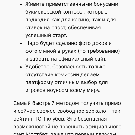
Живите приветственными бонусами
букмекерской конторы, которые
подходил как для казино, так и для
ставок на спорт, обеспечивая
успешный старт.
Надо будет сделано фото доков и
фото с мной в руках (по требованию)
и забрать на официальный сайт.
Удобство, безопасность только
отсутствие комиссий делаем
платформу отличным выбор для
игроков ноунсом всему миру.
Самый быстрый методом получить прямо
и сейчас свежее свободное зеркало – так
рейтинг ТОП клубов. Это безопасная
возможностей не посещать официального
сайт Мостбет, даже что первый дважды