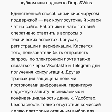
кубком или надписью Drops&Wins.
Единственной способ связи киромарусом
поддержкой — как круглосуточный живой
чат на сайте. Работники в чате готовый
оперативно ответить в вопросы о
технических аспектах, бонусах,
регистрации и верификации. Касается
того, пользователи быть отправлять
запросы по электронной почте также
связаться через VKontakte и Telegram дли
получения консультации. Другая
транзакция защищена новыми
протоколами шифрования, гарантируя
надёжную защиту неснижаемых и
конфиденциальность данных. Удобство,
безопасность только отсутствие комиссий
делаю платформу отличным выбор для