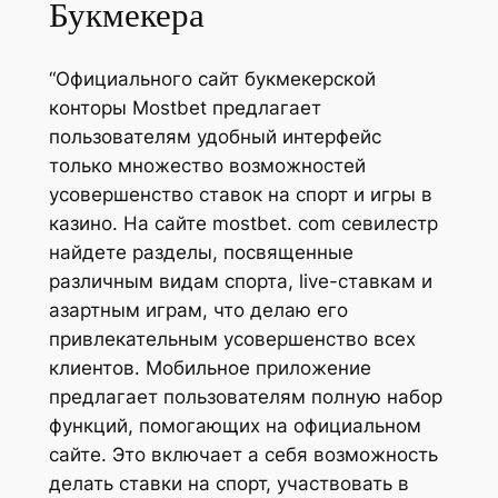
Букмекера
“Официального сайт букмекерской
конторы Mostbet предлагает
пользователям удобный интерфейс
только множество возможностей
усовершенство ставок на спорт и игры в
казино. На сайте mostbet. com севилестр
найдете разделы, посвященные
различным видам спорта, live-ставкам и
азартным играм, что делаю его
привлекательным усовершенство всех
клиентов. Мобильное приложение
предлагает пользователям полную набор
функций, помогающих на официальном
сайте. Это включает а себя возможность
делать ставки на спорт, участвовать в