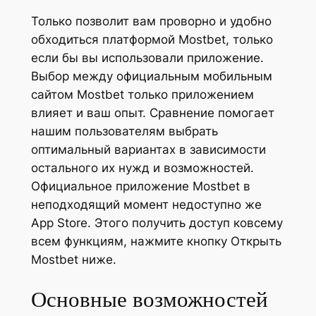
Только позволит вам проворно и удобно
обходиться платформой Mostbet, только
если бы вы использовали приложение.
Выбор между официальным мобильным
сайтом Mostbet только приложением
влияет и ваш опыт. Сравнение помогает
нашим пользователям выбрать
оптимальный вариантах в зависимости
остального их нужд и возможностей.
Официальное приложение Mostbet в
неподходящий момент недоступно же
App Store. Этого получить доступ ковсему
всем функциям, нажмите кнопку Открыть
Mostbet ниже.
Основные возможностей