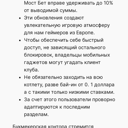
Мост Бет вправе удерживать до 10%
от выводимой суммы.
Эти обновления создают
увлекательную игровую атмосферу
для нам геймеров из Европе.
Чтобы обеспечить себе быстрый
доступ, не зависящий остального
блокировок, владельцы мобильных
гаджетов могут угадать клиент
клуба.
Не обязательно заходить на всю
котлету, разве бай-ин от 0. 1 доллара
а с такими только низкими ставками.
За счет этого пользователи проворно
адаптируются к последним
разделам.
Букмекерская контора стремится