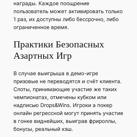
награды. Каждое поощрение
пользователь может активировать только
1 раз, их доступны либо бессрочно, либо
ограниченное время.
Практики Безопасных
Азартных Игр
В случае выигрыша в демо-игре
призовые не переводятся и счёт клиента.
Слоты, принимающие участие же таких
чемпионатах, отмечены кубком или
надписью Drops&Wins. Игроки а покер
онлайн регрессной могут принять участие
в гонке виднейших, выиграв фрироллы,
бонусы, реальный кэш.