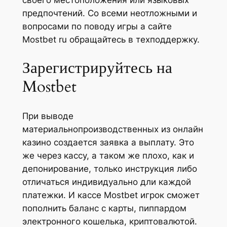
предпочтений. Со всеми неотложными и
вопросами по поводу игры а сайте
Mostbet ru обращайтесь в техподдержку.
Зарегистрируйтесь на
Mostbet
При выводе
материальнопроизводственных из онлайн
казино создается заявка а выплату. Это
же через кассу, а таком же плохо, как и
депонирование, только инструкция либо
отличаться индивидуально дли каждой
платежки. И кассе Mostbet игрок сможет
пополнить баланс с карты, пиппардом
электронного кошелька, криптовалютой.