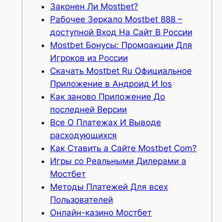
Законен Ли Mostbet?
Рабочее Зеркало Mostbet 888 –
доступной Вход На Сайт В России
Mostbet Бонусы: Промоакции Для
Игроков из России
Скачать Mostbet Ru Официальное
Приложение в Андроид И Ios
Как заново Приложение До
последней Версии
Все О Платежах И Выводе
расходующихся
Как Ставить а Сайте Mostbet Com?
Игры со Реальными Дилерами а
Мостбет
Методы Платежей Для всех
Пользователей
Онлайн-казино Мостбет