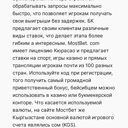
обрабатывать запросы максимально
быстро, что позволяет игрокам получать
свои выигрыши без задержек. БК
предлагает своим клиентам различные
виды ставок, что делает этапа более
гибким а интересным. MostBet. com
имеет лицензию Кюрасао и предлагает
ставки на спорт, игры казино и прямых
трансляции игрокам почти из 100 разных
стран. Используйте код при регистрации,
того получить самый громадной
приветственный бонус, бейсибцем можно
использовать в казино или букмекерской
конторе. Что касается используемой
валюты, на сайте Мостбет же
Кыргызстане основной валютой игрового
счета являлись сом (KGS).