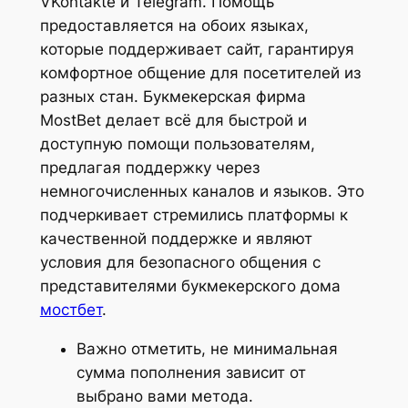
VKontakte и Telegram. Помощь
предоставляется на обоих языках,
которые поддерживает сайт, гарантируя
комфортное общение для посетителей из
разных стан. Букмекерская фирма
MostBet делает всё для быстрой и
доступную помощи пользователям,
предлагая поддержку через
немногочисленных каналов и языков. Это
подчеркивает стремились платформы к
качественной поддержке и являют
условия для безопасного общения с
представителями букмекерского дома
мостбет
.
Важно отметить, не минимальная
сумма пополнения зависит от
выбрано вами метода.