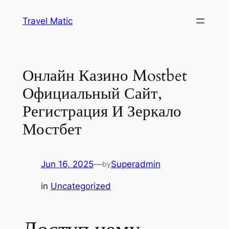
Skip
Travel Matic
to
content
Онлайн Казино Mostbet
Официальный Сайт,
Регистрация И Зеркало
Мостбет
Jun 16, 2025
—
Superadmin
by
in
Uncategorized