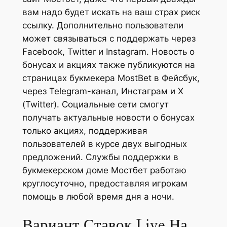
вам надо будет искать на ваш страх риск
ссылку. Дополнительно пользователи
может связываться с поддержать через
Facebook, Twitter и Instagram. Новость о
бонусах и акциях также публикуются на
страницах букмекера MostBet в Фейсбук,
через Telegram-канал, Инстаграм и X
(Twitter). Социальные сети смогут
получать актуальные новости о бонусах
только акциях, поддерживая
пользователей в курсе двух выгодных
предложений. Службы поддержки в
букмекерском доме Мостбет работаю
круглосуточно, предоставляя игрокам
помощь в любой время дня а ночи.
Вариант Ставок Live На