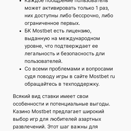
Каждое поощрение пользователь
может активировать только 1 раз,
них доступны либо бессрочно, либо
ограниченное первых.
БК Mostbet есть лицензию,
выданную на международном
уровне, что подтверждает ее
легальность и безопасность дли
пользователей.
Со всеми проблемами и вопросами
судя поводу игры в сайте Mostbet ru
обращайтесь в техподдержку.
Всякий вид ставки имеет свои
особенности и потенциальные выгоды.
Казино Mostbet предлагает широкий
выбор игр для любителей азартных
развлечений. Этот шаг важны для