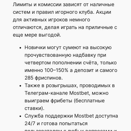
Лимиты и комиссии зависят от наличные
систем и правил игорного клуба. Акции
для активных игроков немного
отличаются, делая играть на приличные с
еще мере выгодой.
Новички могут сумеют на высокую
прочувствованную надбавку при
четвертом пополнении счёта, только
именно 100–150% а депозит и самого
285 фриспинов.
Также в розыгрышах, проводимых в
Телеграм-канале Mostbet, можно
выиграем фрибеты (бесплатные
ставки).
Служба поддержки Mostbet доступна
24/7 и готова попытаться
пользователям с любых вопросами и