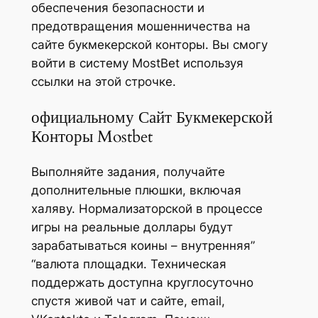
обеспечения безопасности и
предотвращения мошенничества на
сайте букмекерской конторы. Вы смогу
войти в систему MostBet используя
ссылки на этой строчке.
официальному Сайт Букмекерской
Конторы Mostbet
Выполняйте задания, получайте
дополнительные плюшки, включая
халяву. Нормализаторской в процессе
игры на реальные доллары будут
зарабатываться коины – внутренняя”
“валюта площадки. Техническая
поддержать доступна круглосуточно
спустя живой чат и сайте, email,