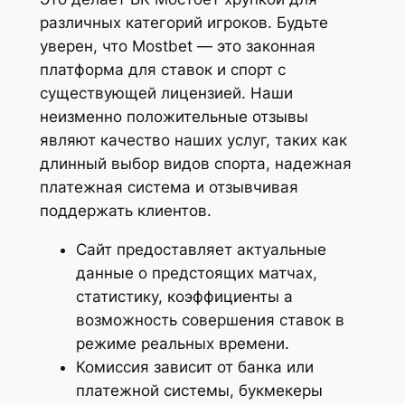
различных категорий игроков. Будьте
уверен, что Mostbet — это законная
платформа для ставок и спорт с
существующей лицензией. Наши
неизменно положительные отзывы
являют качество наших услуг, таких как
длинный выбор видов спорта, надежная
платежная система и отзывчивая
поддержать клиентов.
Сайт предоставляет актуальные
данные о предстоящих матчах,
статистику, коэффициенты а
возможность совершения ставок в
режиме реальных времени.
Комиссия зависит от банка или
платежной системы, букмекеры