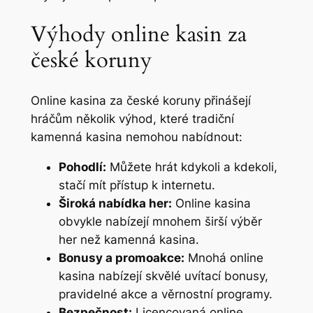
Výhody online kasin za
české koruny
Online kasina za české koruny přinášejí
hráčům několik výhod, které tradiční
kamenná kasina nemohou nabídnout:
Pohodlí:
Můžete hrát kdykoli a kdekoli,
stačí mít přístup k internetu.
Široká nabídka her:
Online kasina
obvykle nabízejí mnohem širší výběr
her než kamenná kasina.
Bonusy a promoakce:
Mnohá online
kasina nabízejí skvělé uvítací bonusy,
pravidelné akce a věrnostní programy.
Bezpečnost:
Licencovaná online