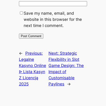
Save my name, email, and
website in this browser for the
next time I comment.
←
Previous:
Next:
Strategic
Legalne
Flexibility in Slot
Kasyno Online
Game Design: The
ᐉ Lista Kasyn
Impact of
Z Licencją
Customisable
2025
Paylines
→