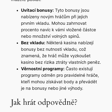
Uvítací bonusy:
Tyto bonusy jsou
nabízeny novým hráčům při jejich
prvním vkladu. Mohou zahrnovat
procento navíc k vámi vložené částce
nebo množství volných spinů.
Bez vkladu:
Některá kasina nabízejí
bonusy bez nutnosti vkladu, což
znamená, že hráč může vyzkoušet
kasino bez rizika ztráty vlastních peněz.
Věrnostní programy:
Často existují
programy odměn pro pravidelné hráče,
kteří mohou získávat body a převádět
je na bonusy nebo jiné výhody.
Jak hrát odpovědně?