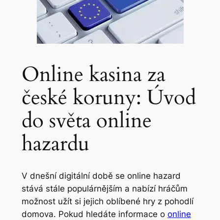
Online kasina za
české koruny: Úvod
do světa online
hazardu
V dnešní digitální době se online hazard
stává stále populárnějším a nabízí hráčům
možnost užít si jejich oblíbené hry z pohodlí
domova. Pokud hledáte informace o
online